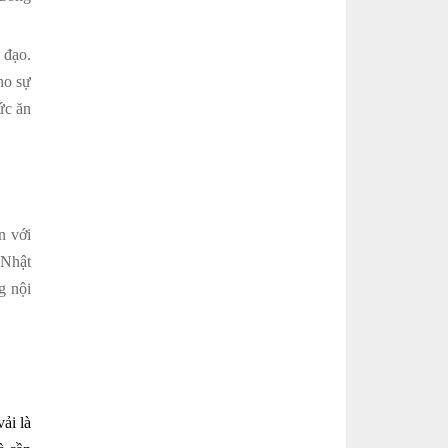
 đạo.
ho sự
ức ăn
n với
 Nhật
g nội
ải là