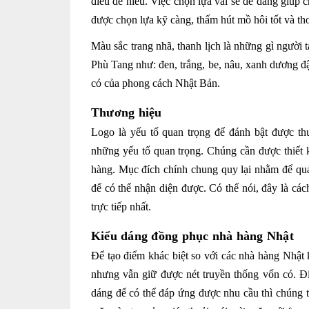
điều dễ hiểu. Việc chọn lựa vải sẽ dễ dàng giúp c
được chọn lựa kỹ càng, thấm hút mồ hôi tốt và th
Màu sắc trang nhã, thanh lịch là những gì người 
Phù Tang như: đen, trắng, be, nâu, xanh dương 
có của phong cách Nhật Bản.
Thương hiệu
Logo là yếu tố quan trọng để đánh bật được t
những yếu tố quan trọng. Chúng cần được thiết k
hàng. Mục đích chính chung quy lại nhằm để quả
để có thể nhận diện được. Có thể nói, đây là c
trực tiếp nhất.
Kiểu dáng đồng phục nhà hàng Nhật
Để tạo điểm khác biệt so với các nhà hàng Nhật
nhưng vẫn giữ được nét truyền thống vốn có. Đ
dáng để có thể đáp ứng được nhu cầu thì chúng t