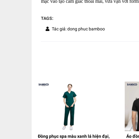
mặc vào tạo cảm giác thoải mái, vừa vặn với form
TAGS:
Tác giả: dong phuc bamboo
Đồng phục spa màu xanh lá hiện đại,
Áo đồn