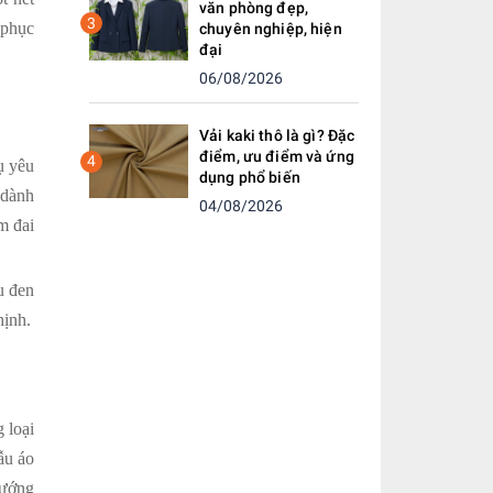
văn phòng đẹp,
3
 phục
chuyên nghiệp, hiện
đại
06/08/2026
Vải kaki thô là gì? Đặc
điểm, ưu điểm và ứng
4
ụ yêu
dụng phổ biến
 dành
04/08/2026
m đai
u đen
hịnh.
 loại
ẫu áo
vướng