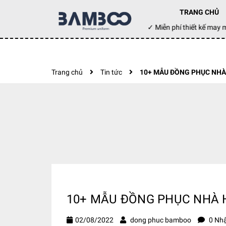
TRANG CHỦ
Đặt hàng hôm nay ✓ Miễn phí thiết kế ma
Trang chủ
Tin tức
10+ MẪU ĐỒNG PHỤC NH
10+ MẪU ĐỒNG PHỤC NHÀ
02/08/2022
dong phuc bamboo
0 Nhậ