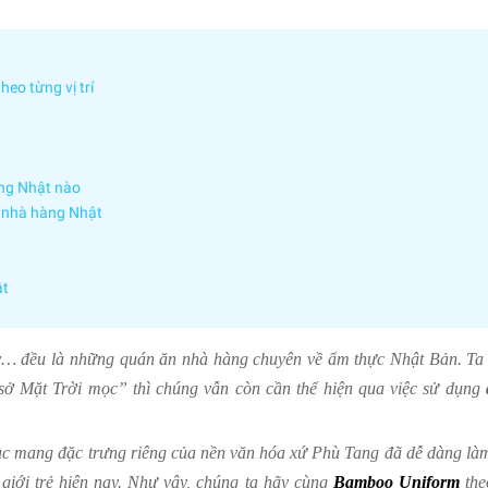
o từng vị trí
ng Nhật nào
n nhà hàng Nhật
ật
.v… đều là những quán ăn nhà hàng chuyên về ẩm thực Nhật Bản. Ta 
ở Mặt Trời mọc” thì chúng vẫn còn cần thể hiện qua việc sử dụng
hục mang đặc trưng riêng của nền văn hóa xứ Phù Tang đã dễ dàng là
 giới trẻ hiện nay. Như vậy, chúng ta hãy cùng
Bamboo Uniform
the