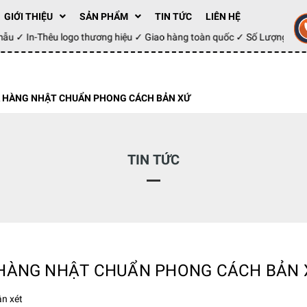
GIỚI THIỆU
SẢN PHẨM
TIN TỨC
LIÊN HỆ
y mẫu ✓ In-Thêu logo thương hiệu ✓ Giao hàng toàn quốc ✓ Số Lượng 10
À HÀNG NHẬT CHUẨN PHONG CÁCH BẢN XỨ
TIN TỨC
 HÀNG NHẬT CHUẨN PHONG CÁCH BẢN 
n xét