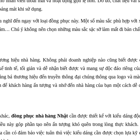
ho nhân viên thoải mái và hoạt động gọn lẹ hơn. Do đó, chất liệu vải l
oáng mát khi sử dụng.
ta nghĩ đến ngay với loại đồng phục này. Một số màu sắc phù hợp với 
đậm… Chú ý không nên chọn những màu sắc sặc sỡ làm mất đi bản chấ
hương hiệu nhà hàng. Không phải doanh nghiệp nào cũng biết được 
ế tinh tế, tối giản và dễ nhận biết được và mang sự độc đáo riêng củ
ng bá thương hiệu đến truyền thông đại chúng thông qua logo và mà
ách để khách hàng ấn tượng và nhớ đến nhà hàng của bạn một cách dễ 
 khác,
đồng phục nhà hàng Nhật
cần được thiết kế với kiểu dáng độ
iều này góp phần tạo nên ấn tượng khó quên trong lòng thực khách.
a cần có đảm bảo việc tuân thủ việc kiểu dáng cần được chọn lựa kỹ 