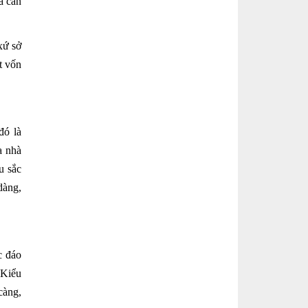
à cần
xứ sở
t vốn
đó là
a nhà
u sắc
dàng,
c đáo
 Kiểu
càng,