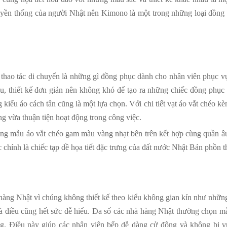
truyền thống của người Nhật nên Kimono là một trong những loại đồng
 thao tác di chuyển là những gì đồng phục dành cho nhân viên phục v
àu, thiết kế đơn giản nên không khó để tạo ra những chiếc đồng phục
g kiểu áo cách tân cũng là một lựa chọn. Với chi tiết vạt áo vắt chéo kè
g vừa thuận tiện hoạt động trong công việc.
động mẫu áo vắt chéo gam màu vàng nhạt bên trên kết hợp cùng quần â
chính là chiếc tạp dề họa tiết đặc trưng của đất nước Nhật Bản phồn t
hàng Nhật vì chúng không thiết kế theo kiểu không gian kín như những
 là điều cũng hết sức dễ hiểu. Đa số các nhà hàng Nhật thường chọn m
ộng. Điều này giúp các nhân viên bếp dễ dàng cử động và không bị 