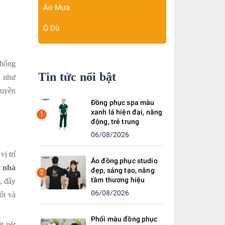
Áo Mưa
Ô Dù
thống
Tin tức nổi bật
u như
ruyền
Đồng phục spa màu
xanh lá hiện đại, năng
1
động, trẻ trung
06/08/2026
ị trí
Áo đồng phục studio
 nhà
đẹp, sáng tạo, nâng
2
tầm thương hiệu
, đây
06/08/2026
ốt và
Phối màu đồng phục
t nét