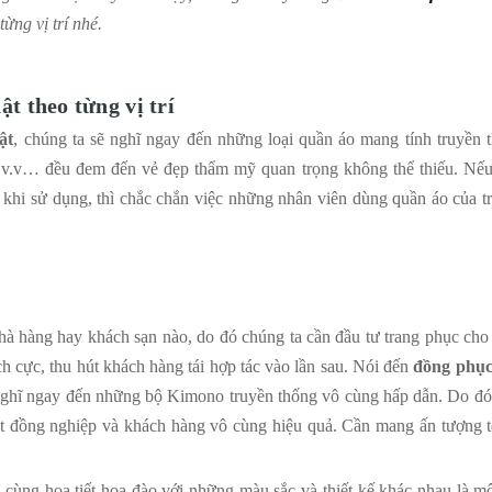
ừng vị trí nhé.
 theo từng vị trí
ật
, chúng ta sẽ nghĩ ngay đến những loại quần áo mang tính truyền 
v.v… đều đem đến vẻ đẹp thẩm mỹ quan trọng không thể thiếu. Nế
i khi sử dụng, thì chắc chắn việc những nhân viên dùng quần áo của t
 nhà hàng hay khách sạn nào, do đó chúng ta cần đầu tư trang phục cho v
ch cực, thu hút khách hàng tái hợp tác vào lần sau. Nói đến
đồng phục
ẽ nghĩ ngay đến những bộ Kimono truyền thống vô cùng hấp dẫn. Do đó
t đồng nghiệp và khách hàng vô cùng hiệu quả. Cần mang ấn tượng t
 cùng họa tiết hoa đào với những màu sắc và thiết kế khác nhau là mộ