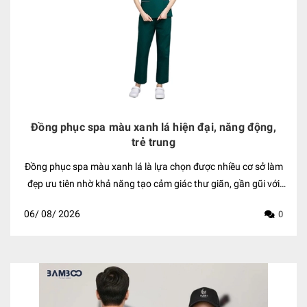
Đồng phục spa màu xanh lá hiện đại, năng động,
trẻ trung
Đồng phục spa màu xanh lá là lựa chọn được nhiều cơ sở làm
đẹp ưu tiên nhờ khả năng tạo cảm giác thư giãn, gần gũi với
thiên nhiên và thể hiện phong cách chăm sóc chuyên nghiệp.
06/
08/
2026
0
Gam màu xanh lá mang đến hình ảnh tươi mới, nhẹ nhàng, phù
hợp với không gian spa hướng đến sự cân bằng và thư thái
cho khách hàng. Không chỉ góp phần xây dựng nhận diện
thương hiệu, mẫu đồng phục này còn giúp đội ngũ nhân viên
tạo ấn tượng chỉn chu, đồng nhất trong quá trình phục vụ.
Cùng Bamboo Uniform khám phá những thiết kế đồng phục