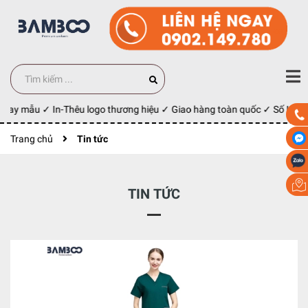
 may mẫu ✓ In-Thêu logo thương hiệu ✓ Giao hàng toàn quốc ✓ Số Lượng
Trang chủ
Tin tức
TIN TỨC