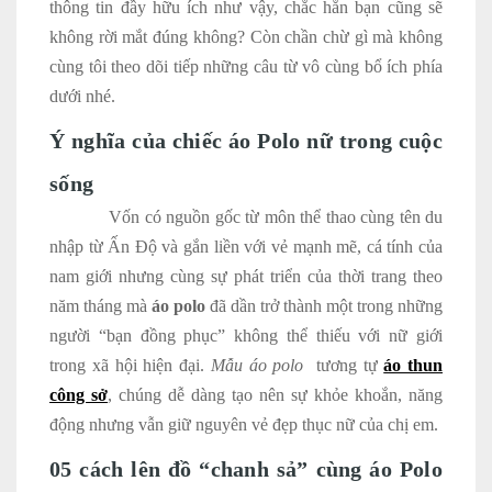
thông tin đầy hữu ích như vậy, chắc hẳn bạn cũng sẽ
không rời mắt đúng không? Còn chần chừ gì mà không
cùng tôi theo dõi tiếp những câu từ vô cùng bổ ích phía
dưới nhé.
Ý nghĩa của chiếc áo Polo nữ trong cuộc
sống
Vốn có nguồn gốc từ môn thể thao cùng tên du
nhập từ Ấn Độ và gắn liền với vẻ mạnh mẽ, cá tính của
nam giới nhưng cùng sự phát triển của thời trang theo
năm tháng mà
áo polo
đã dần trở thành một trong những
người “bạn đồng phục” không thể thiếu với nữ giới
trong xã hội hiện đại.
Mẫu áo polo
tương tự
áo thun
công sở
, chúng dễ dàng tạo nên sự khỏe khoắn, năng
động nhưng vẫn giữ nguyên vẻ đẹp thục nữ của chị em.
05 cách lên đồ “chanh sả” cùng áo Polo