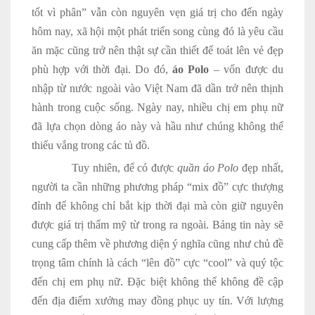
tốt vì phân” vẫn còn nguyên vẹn giá trị cho đến ngày
hôm nay, xã hội một phát triển song cùng đó là yêu cầu
ăn mặc cũng trở nên thật sự cần thiết để toát lên vẻ đẹp
phù hợp với thời đại. Do đó,
áo Polo
– vốn được du
nhập từ nước ngoài vào Việt Nam đã dần trở nên thịnh
hành trong cuộc sống. Ngày nay, nhiều chị em phụ nữ
đã lựa chọn dòng áo này và hầu như chúng không thể
thiếu vắng trong các tủ đồ.
Tuy nhiên, để có được
quần áo Polo
đẹp nhất,
người ta cần những phương pháp “mix đồ” cực thượng
đỉnh để không chỉ bắt kịp thời đại mà còn giữ nguyên
được giá trị thẩm mỹ từ trong ra ngoài. Bảng tin này sẽ
cung cấp thêm về phương diện ý nghĩa cũng như chủ đề
trọng tâm chính là cách “lên đồ” cực “cool” và quý tộc
đến chị em phụ nữ. Đặc biệt không thể không đề cập
đến địa điểm xưởng may đồng phục uy tín. Với lượng