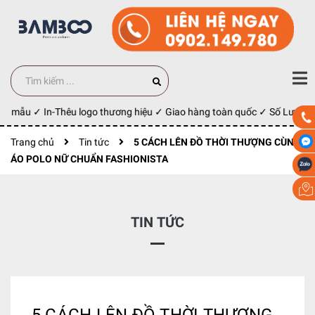
y mẫu ✓ In-Thêu logo thương hiệu ✓ Giao hàng toàn quốc ✓ Số Lượng 10
Trang chủ
Tin tức
5 CÁCH LÊN ĐỒ THỜI THƯỢNG CÙNG
ÁO POLO NỮ CHUẨN FASHIONISTA
TIN TỨC
5 CÁCH LÊN ĐỒ THỜI THƯỢNG