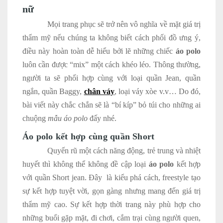
nữ
Mọi trang phục sẽ trở nên vô nghĩa về mặt giá trị
thẩm mỹ nếu chúng ta không biết cách phối đồ ưng ý,
điều này hoàn toàn dễ hiểu bởi lẽ những chiếc
áo polo
luôn cần được “mix” một cách khéo léo. Thông thường,
người ta sẽ phối hợp cùng với loại quần Jean, quần
ngắn, quần Baggy,
chân váy
, loại váy xòe v.v… Do đó,
bài viết này chắc chắn sẽ là “bí kíp” bỏ túi cho những ai
chuộng
mẫu áo polo
đấy nhé.
Áo polo kết hợp cùng quần Short
Quyến rũ một cách năng động, trẻ trung và nhiệt
huyết thì không thể không đề cập loại
áo polo
kết hợp
với quần Short jean. Đây là kiểu phá cách, freestyle tạo
sự kết hợp tuyệt vời, gọn gàng nhưng mang đến giá trị
thẩm mỹ cao. Sự kết hợp thời trang này phù hợp cho
những buổi gặp mặt, đi chơi, cắm trại cùng người quen,