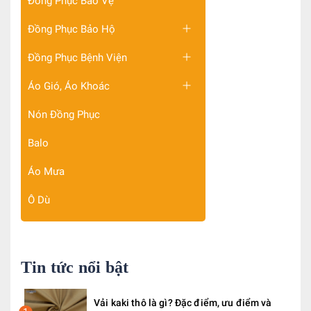
Đồng Phục Bảo Vệ
Đồng Phục Bảo Hộ
Đồng Phục Bệnh Viện
Áo Gió, Áo Khoác
Nón Đồng Phục
Balo
Áo Mưa
Ô Dù
Tin tức nổi bật
Vải kaki thô là gì? Đặc điểm, ưu điểm và