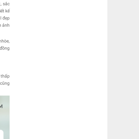
, sắc
iết kế
l đẹp
nh ảnh
nhòe,
 đồng
 thấp
 cũng