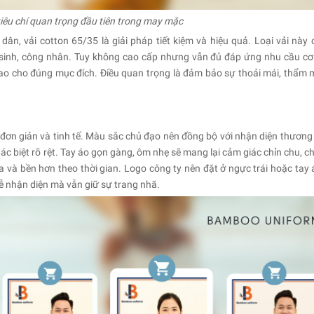
 tiêu chí quan trọng đầu tiên trong may mặc
n, vải cotton 65/35 là giải pháp tiết kiệm và hiệu quả. Loại vải này 
 sinh, công nhân. Tuy không cao cấp nhưng vẫn đủ đáp ứng nhu cầu cơ
sao cho đúng mục đích. Điều quan trọng là đảm bảo sự thoải mái, thẩm 
đơn giản và tinh tế. Màu sắc chủ đạo nên đồng bộ với nhận diện thương 
c biệt rõ rệt. Tay áo gọn gàng, ôm nhẹ sẽ mang lại cảm giác chỉn chu, c
a và bền hơn theo thời gian. Logo công ty nên đặt ở ngực trái hoặc tay 
dễ nhận diện mà vẫn giữ sự trang nhã.