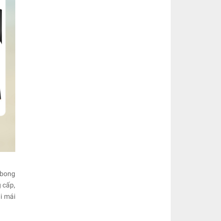
 bong
 cấp,
i mái