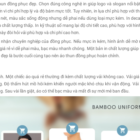
hun đồng phục đẹp. Chọn đúng công nghệ in giúp logo và slogan nổi bật
vì chi phí hợp lý và độ bám mực tốt. Tuy nhiên, in lụa chỉ phù hợp với th
ắc nét, màu sắc sống động nhưng dễ phai nếu dùng loại mực kém. In deca
chất lượng thấp. In kỹ thuật số mang lại độ chi tiết cao, phù hợp với hì
y đòi hỏi vải phù hợp và chi phí cao hơn.
 nhận chuyên nghiệp của đồng phục. Nếu mực in kém, hình ảnh dễ mờ 
giá rẻ vì dễ phai màu, bạc màu nhanh chóng. Một bản in chất lượng giúp
n đẹp là bước cuối cùng tạo nên áo thun đồng phục hoàn chỉnh.
h. Một chiếc áo quá rẻ thường đi kèm chất lượng vải không cao. Vải giá
g. Độ thấm hút mồ hôi kém khiến người mặc khó chịu khi vận động. Vải
ng. Sau vài lần giặt, áo có thể bạc màu và mất đi sự mới mẻ ban đầu.