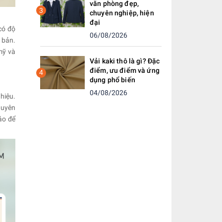
văn phòng đẹp,
3
chuyên nghiệp, hiện
đại
có độ
06/08/2026
 bản.
mỹ và
Vải kaki thô là gì? Đặc
điểm, ưu điểm và ứng
4
dụng phổ biến
04/08/2026
hiệu.
huyên
áo để