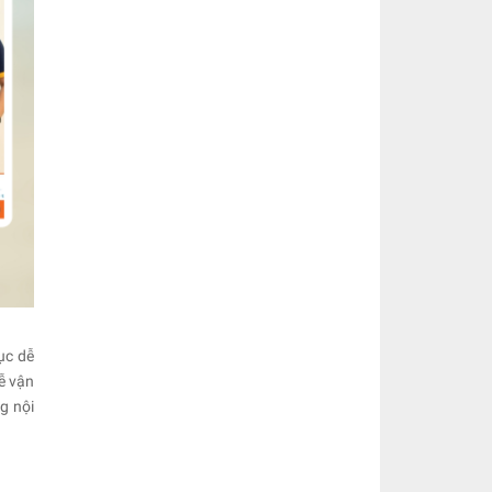
ục dễ
ễ vận
g nội