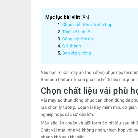
Mục lục bài viết
[
Ẩn
]
Chọn chất liệu vải phù hợp
Thiết kế tinh tế
Công nghệ in ấn
Giá thành
Đơn vị gia công
Nếu bạn muốn may áo thun đồng phục đẹp thì những t
Bamboo Uniform khám phá chi tiết 5 tiêu chí quan 
Chọn chất liệu vải phù h
Vải may áo thun đồng phục cần chọn đúng để phù h
lựa chọn lý tưởng. Loại vải này mềm mịn, co giã
nghiệp hoặc các sự kiện lớn.
Màu sắc lên chuẩn và giữ form áo rất lâu sau nhiề
Chất vải mát, nhẹ và không nhăn, thích hợp với mô
nhanh khô sau khi giặt.