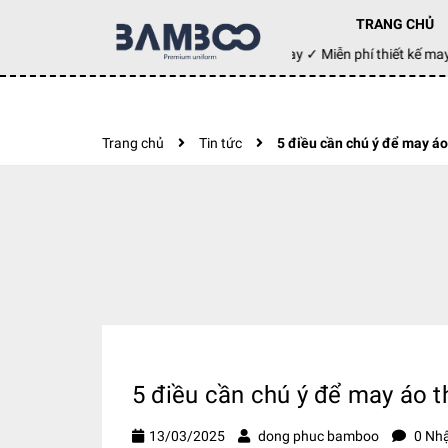
TRANG CHỦ
Đặt hàng hôm nay ✓ Miễn phí thiết kế
Trang chủ
Tin tức
5 điều cần chú ý để may á
5 điều cần chú ý để may áo 
13/03/2025
dong phuc bamboo
0 Nhậ