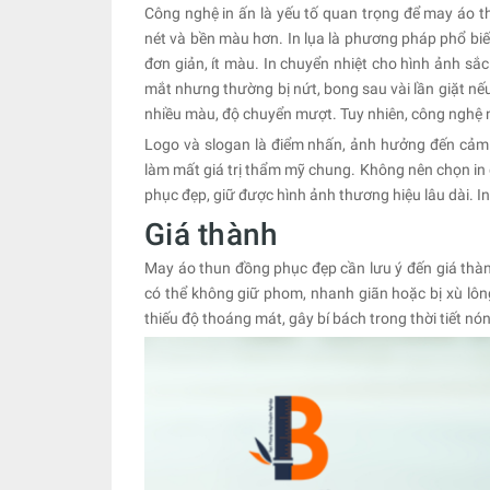
Công nghệ in ấn là yếu tố quan trọng để may áo t
nét và bền màu hơn. In lụa là phương pháp phổ biến 
đơn giản, ít màu. In chuyển nhiệt cho hình ảnh s
mắt nhưng thường bị nứt, bong sau vài lần giặt nếu 
nhiều màu, độ chuyển mượt. Tuy nhiên, công nghệ nà
Logo và slogan là điểm nhấn, ảnh hưởng đến cảm
làm mất giá trị thẩm mỹ chung. Không nên chọn in 
phục đẹp, giữ được hình ảnh thương hiệu lâu dài. I
Giá thành
May áo thun đồng phục đẹp cần lưu ý đến giá thàn
có thể không giữ phom, nhanh giãn hoặc bị xù lôn
thiếu độ thoáng mát, gây bí bách trong thời tiết nó