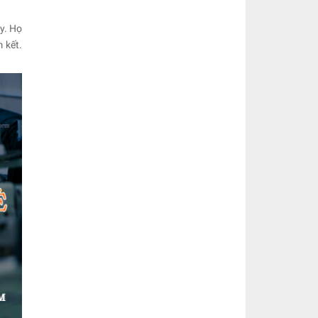
y. Họ
 kết.