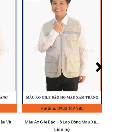
Mẫu Áo Gile Bảo Hộ Lao Động Xanh Biển - Bamboo Uniform
Mẫu Áo Gile Bảo Hộ Lao Động Màu Xanh Lá - Bamboo Uniform
n hệ
Liên hệ