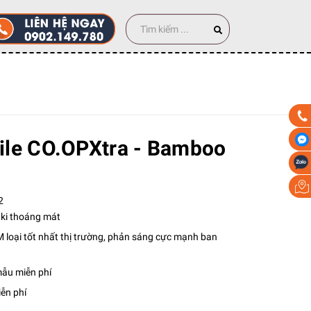
 cái
ile CO.OPXtra - Bamboo
2
aki thoáng mát
loại tốt nhất thị trường, phản sáng cực mạnh ban
mẫu miễn phí
iễn phí