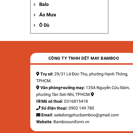
Balo
Áo Mưa
Ô Dù
CÔNG TY TNHH DỆT MAY BAMBOO
Trụ sở:
29/31 Lê Đức Thọ, phường Hạnh Thông,
TPHCM.
Văn phòng+xưởng may:
135A Nguyễn Cửu Đàm,
phường Tân Sơn Nhì, TPHCM.
Mã số thuế:
0316815418
Số điện thoại:
0902 149 780
Email:
saledongphucbamboo@gmail.com
Website
: Bamboouniform.vn