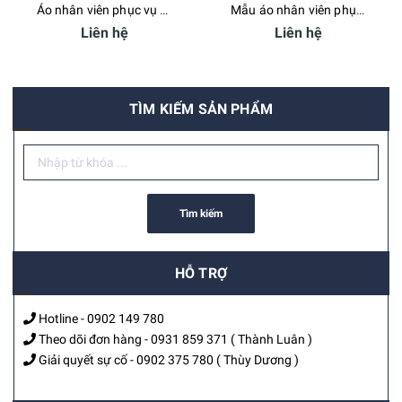
Áo nhân viên phục vụ nam nữ đen Bamboo Uniform
Mẫu áo nhân viên phục vụ tay dài màu đen
Liên hệ
Liên hệ
TÌM KIẾM SẢN PHẨM
Tìm kiếm
HỖ TRỢ
Hotline -
0902 149 780
Theo dõi đơn hàng -
0931 859 371
( Thành Luân )
Giải quyết sự cố -
0902 375 780
( Thùy Dương )