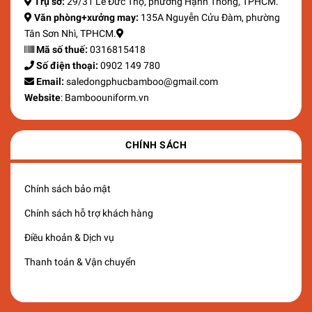
Trụ sở:
29/31 Lê Đức Thọ, phường Hạnh Thông, TPHCM.
Văn phòng+xưởng may:
135A Nguyễn Cửu Đàm, phường
Tân Sơn Nhì, TPHCM.
Mã số thuế:
0316815418
Số điện thoại:
0902 149 780
Email:
saledongphucbamboo@gmail.com
Website
: Bamboouniform.vn
CHÍNH SÁCH
Chính sách bảo mật
Chính sách hỗ trợ khách hàng
Điều khoản & Dịch vụ
Thanh toán & Vận chuyển