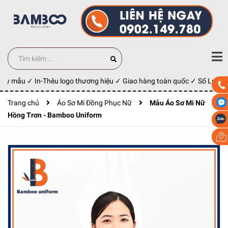
may mẫu ✓ In-Thêu logo thương hiệu ✓ Giao hàng toàn quốc ✓ Số Lượng 
Trang chủ
Áo Sơ Mi Đồng Phục Nữ
Mẫu Áo Sơ Mi Nữ
Hồng Trơn - Bamboo Uniform