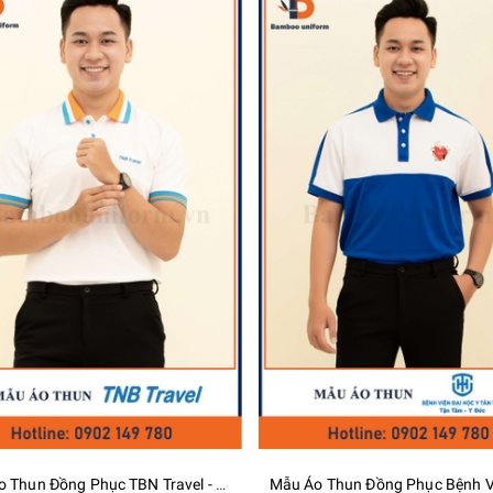
Mẫu Áo Thun Đồng Phục Bệnh Viện Đại Học Y Tân Tạo - Bamboo Uniform