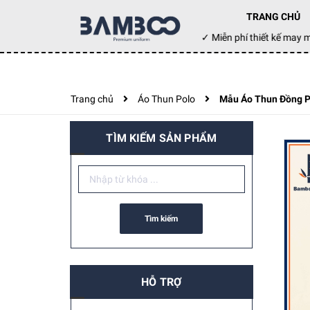
TRANG CHỦ
Đặt hàng hôm nay ✓ Miễn phí thiết kế ma
Trang chủ
Áo Thun Polo
Mẫu Áo Thun Đồng P
TÌM KIẾM SẢN PHẨM
Tìm kiếm
HỖ TRỢ