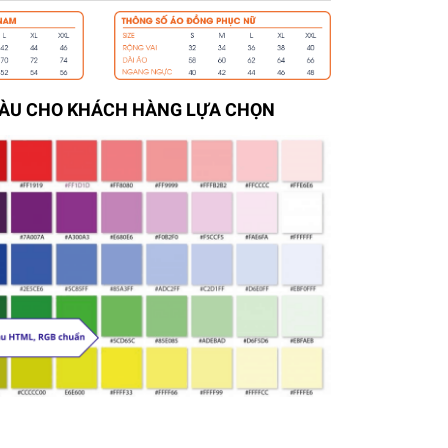
MÀU CHO KHÁCH HÀNG LỰA CHỌN