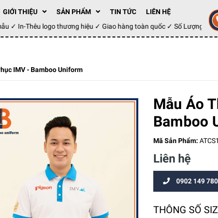
GIỚI THIỆU
SẢN PHẨM
TIN TỨC
LIÊN HỆ
y mẫu ✓ In-Thêu logo thương hiệu ✓ Giao hàng toàn quốc ✓ Số Lượng 10
hục IMV - Bamboo Uniform
Mẫu Áo T
Bamboo U
Mã Sản Phẩm:
ATCS
Liên hệ
0902 149 780
THÔNG SỐ SI