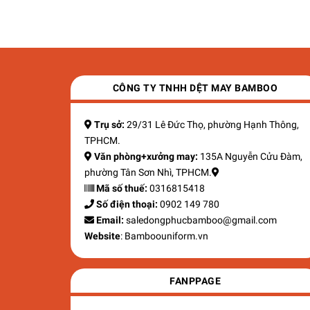
Liên hệ
CÔNG TY TNHH DỆT MAY BAMBOO
Trụ sở:
29/31 Lê Đức Thọ, phường Hạnh Thông,
TPHCM.
Văn phòng+xưởng may:
135A Nguyễn Cửu Đàm,
phường Tân Sơn Nhì, TPHCM.
Mã số thuế:
0316815418
Số điện thoại:
0902 149 780
Email:
saledongphucbamboo@gmail.com
Website
: Bamboouniform.vn
FANPPAGE