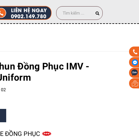
0 cái
hun Đồng Phục IMV -
niform
102
ZE ĐỒNG PHỤC