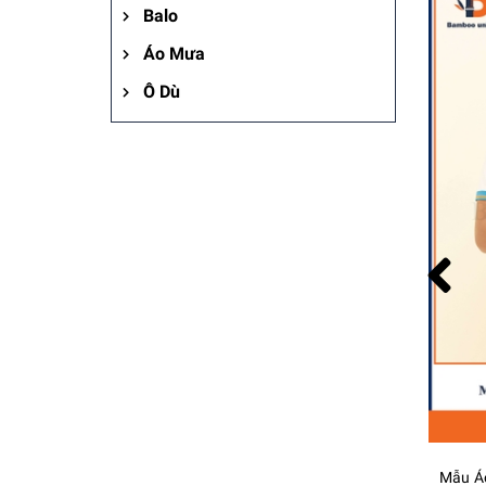
Balo
Áo Mưa
Ô Dù
Mẫu Áo Thun VT Healthcare - Bamboo Uniform
Mẫu Áo Thun Đồng Phục TBN Travel - Bamboo Uniform