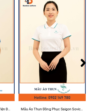
Mẫu Áo Thun Đồng Phục Saigon Sovico Phu Quoc - Bamboo Uniform
Mẫu Áo Thun Đồng Phục Solemax - Bamboo Uniform