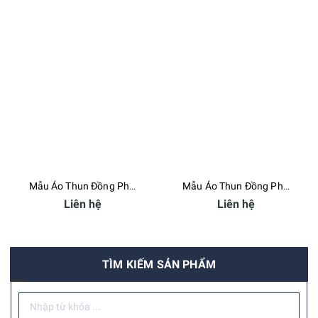
Mẫu Áo Thun Đồng Phục Bệnh Viện Đại Học Y Tân Tạo - Bamboo Uniform
Mẫu Áo Thun Đồng Phục Saigon Sovico Phu Quoc - Bamboo Uniform
Liên hệ
Liên hệ
TÌM KIẾM SẢN PHẨM