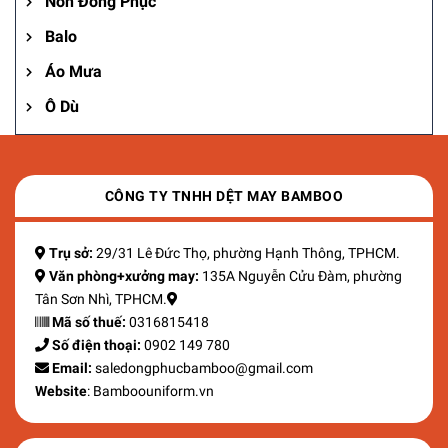
Nón Đồng Phục
Balo
Áo Mưa
Ô Dù
CÔNG TY TNHH DỆT MAY BAMBOO
Trụ sở:
29/31 Lê Đức Thọ, phường Hạnh Thông, TPHCM.
Văn phòng+xưởng may:
135A Nguyễn Cửu Đàm, phường
Tân Sơn Nhì, TPHCM.
Mã số thuế:
0316815418
Số điện thoại:
0902 149 780
Email:
saledongphucbamboo@gmail.com
Website
: Bamboouniform.vn