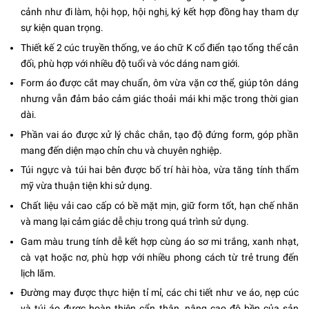
cảnh như đi làm, hội họp, hội nghị, ký kết hợp đồng hay tham dự
sự kiện quan trọng.
Thiết kế 2 cúc truyền thống, ve áo chữ K cổ điển tạo tổng thể cân
đối, phù hợp với nhiều độ tuổi và vóc dáng nam giới.
Form áo được cắt may chuẩn, ôm vừa vặn cơ thể, giúp tôn dáng
nhưng vẫn đảm bảo cảm giác thoải mái khi mặc trong thời gian
dài.
Phần vai áo được xử lý chắc chắn, tạo độ đứng form, góp phần
mang đến diện mạo chỉn chu và chuyên nghiệp.
Túi ngực và túi hai bên được bố trí hài hòa, vừa tăng tính thẩm
mỹ vừa thuận tiện khi sử dụng.
Chất liệu vải cao cấp có bề mặt mịn, giữ form tốt, hạn chế nhăn
và mang lại cảm giác dễ chịu trong quá trình sử dụng.
Gam màu trung tính dễ kết hợp cùng áo sơ mi trắng, xanh nhạt,
cà vạt hoặc nơ, phù hợp với nhiều phong cách từ trẻ trung đến
lịch lãm.
Đường may được thực hiện tỉ mỉ, các chi tiết như ve áo, nẹp cúc
và túi áo được hoàn thiện cẩn thận, nâng cao độ bền của sản