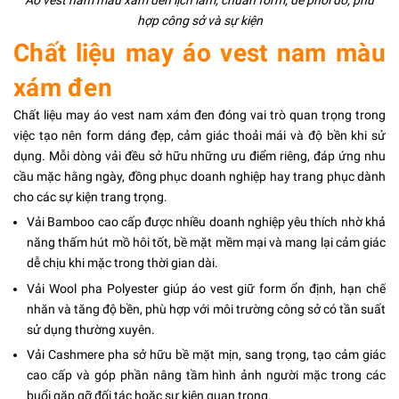
Áo vest nam màu xám đen lịch lãm, chuẩn form, dễ phối đồ, phù
hợp công sở và sự kiện
Chất liệu may áo vest nam màu
xám đen
Chất liệu may áo vest nam xám đen đóng vai trò quan trọng trong
việc tạo nên form dáng đẹp, cảm giác thoải mái và độ bền khi sử
dụng. Mỗi dòng vải đều sở hữu những ưu điểm riêng, đáp ứng nhu
cầu mặc hằng ngày, đồng phục doanh nghiệp hay trang phục dành
cho các sự kiện trang trọng.
Vải Bamboo cao cấp được nhiều doanh nghiệp yêu thích nhờ khả
năng thấm hút mồ hôi tốt, bề mặt mềm mại và mang lại cảm giác
dễ chịu khi mặc trong thời gian dài.
Vải Wool pha Polyester giúp áo vest giữ form ổn định, hạn chế
nhăn và tăng độ bền, phù hợp với môi trường công sở có tần suất
sử dụng thường xuyên.
Vải Cashmere pha sở hữu bề mặt mịn, sang trọng, tạo cảm giác
cao cấp và góp phần nâng tầm hình ảnh người mặc trong các
buổi gặp gỡ đối tác hoặc sự kiện quan trọng.