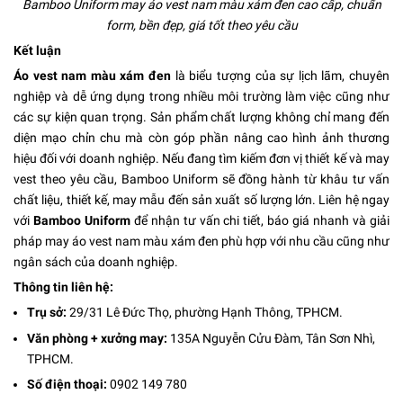
Bamboo Uniform may áo vest nam màu xám đen cao cấp, chuẩn
form, bền đẹp, giá tốt theo yêu cầu
Kết luận
Áo vest nam màu xám đen
là biểu tượng của sự lịch lãm, chuyên
nghiệp và dễ ứng dụng trong nhiều môi trường làm việc cũng như
các sự kiện quan trọng. Sản phẩm chất lượng không chỉ mang đến
diện mạo chỉn chu mà còn góp phần nâng cao hình ảnh thương
hiệu đối với doanh nghiệp. Nếu đang tìm kiếm đơn vị thiết kế và may
vest theo yêu cầu, Bamboo Uniform sẽ đồng hành từ khâu tư vấn
chất liệu, thiết kế, may mẫu đến sản xuất số lượng lớn. Liên hệ ngay
với
Bamboo Uniform
để nhận tư vấn chi tiết, báo giá nhanh và giải
pháp may áo vest nam màu xám đen phù hợp với nhu cầu cũng như
ngân sách của doanh nghiệp.
Thông tin liên hệ:
Trụ sở:
29/31 Lê Đức Thọ, phường Hạnh Thông, TPHCM.
Văn phòng + xưởng may:
135A Nguyễn Cửu Đàm, Tân Sơn Nhì,
TPHCM.
Số điện thoại:
0902 149 780