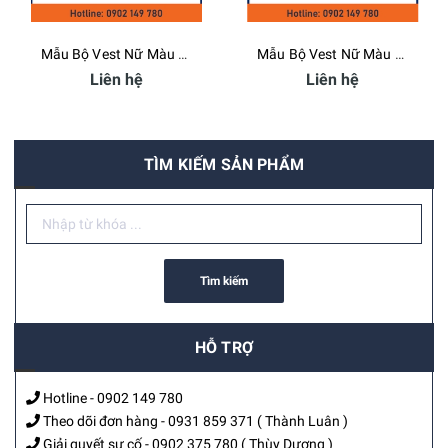
Mẫu Bộ Vest Nữ Màu Hồng - Bamboo Uniform
Mẫu Bộ Vest Nữ Màu Đen - Bamboo Uniform
Liên hệ
Liên hệ
TÌM KIẾM SẢN PHẨM
Tìm kiếm
HỖ TRỢ
Hotline -
0902 149 780
Theo dõi đơn hàng -
0931 859 371
( Thành Luân )
Giải quyết sự cố -
0902 375 780
( Thùy Dương )