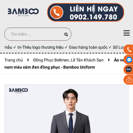
y mẫu ✓ In-Thêu logo thương hiệu ✓ Giao hàng toàn quốc ✓ Số Lượng 10
Trang chủ
Đồng Phục Bellmen, Lễ Tân Khách Sạn
Áo vest
nam màu xám đen đồng phục - Bamboo Uniform