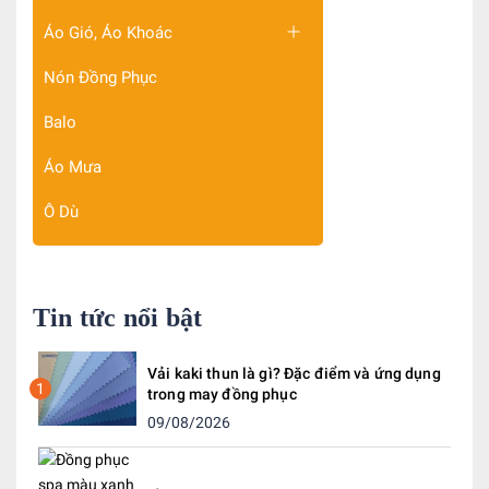
Áo Gió, Áo Khoác
Nón Đồng Phục
Balo
Áo Mưa
Ô Dù
Tin tức nổi bật
Vải kaki thun là gì? Đặc điểm và ứng dụng
1
trong may đồng phục
09/08/2026