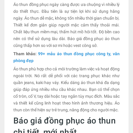
Áo thun đồng phục ngày càng được ưa chuộng vì nhiều lý
do thiết thực. Đầu tiên là sự tiện lợi khi sử dụng hằng
ngày. Áo thun dễ mặc, không tốn nhiều thời gian chuẩn bị.
Thiết kế đơn giản giúp người mặc cảm thấy thoải mái.
Chất liệu thun mềm mại, thấm hút mồ hôi tốt. Độ bền cao
nên có thể sử dụng lâu dài. Báo giá đồng phục áo thun
cũng thấp hơn so với sơ mi hoặc vest công sở.
Tham khảo:
99+ mẫu áo thun đồng phục công ty, văn
phòng đẹp
Áo thun phù hợp cho cả môi trường làm việc và hoạt động
ngoài trời. Nó rất dễ phối với các trang phục khác như
quần jeans, kaki hay váy. Kiểu dáng áo thun khá đa dạng
giúp đáp ứng nhiều nhu cầu khác nhau. Bạn có thể chọn
cổ tròn, cổ V, tay dài hoặc tay ngắn tùy mục đích. Màu sắc
và thiết kế cũng linh hoạt theo hình ảnh thương hiệu. Áo
thun còn thể hiện sự trẻ trung, năng động cho người mặc.
Báo giá đồng phục áo thun
chi tiết, mới nhất