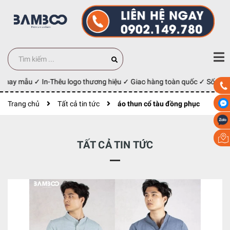
ế may mẫu ✓ In-Thêu logo thương hiệu ✓ Giao hàng toàn quốc ✓ Số Lượ
Trang chủ
Tất cả tin tức
áo thun cổ tàu đồng phục
TẤT CẢ TIN TỨC