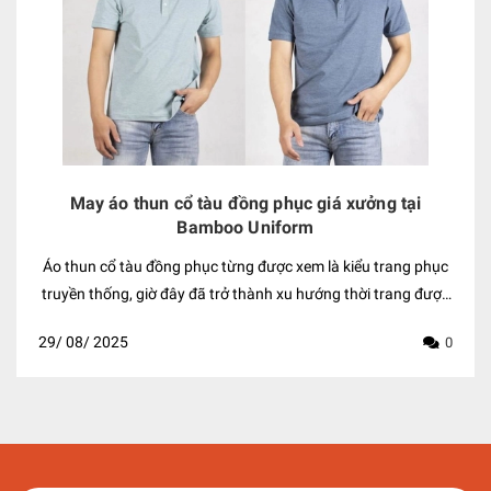
May áo thun cổ tàu đồng phục giá xưởng tại
Bamboo Uniform
Áo thun cổ tàu đồng phục từng được xem là kiểu trang phục truyền thống, giờ đây đã trở thành xu hướng thời trang được giới trẻ yêu thích. Với sự sáng tạo không ngừng về họa tiết, chất liệu, kiểu dáng, áo cổ tàu đã được "trẻ hóa", trở nên năng động, hiện đại, phù hợp với cả nam và nữ. Cùng Bamboo Uniform khám phá những ý nghĩa và nét độc đáo trong thiết kế của kiểu áo thun này. Áo thun cổ tàu đồng phục là gì? Áo thun cổ tàu còn được biết đến với tên gọi áo cổ lãnh tụ, nổi bật với thiết kế cổ đứng, bo tròn và ngắn hơn so với các loại áo thun thông thường. Phần cổ áo được làm từ vải thun gân co giãn, ôm sát cổ phổ biến với cả tay ngắn và tay dài. Xuất hiện từ thế kỷ 19 trên những chiếc thuyền buồm của Anh, áo cổ tàu ban đầu được các thủy thủ sử dụng như lớp áo lót để bảo vệ da khỏi nắng và nước biển. Đến đầu thế kỷ 20, kiểu áo này mới dần trở nên thịnh hành tại Mỹ, được nhiều người ưa chuộng nhờ khả năng giữ ấm cổ trong những ngày lạnh. Ngày nay, áo thun cổ tàu đã được biến tấu, kết hợp nhiều yếu tố hiện đại để trở thành item thời trang không thể thiếu, mang đến vẻ ngoài lịch lãm và trẻ trung. Áo thun cổ tàu nổi bật với thiết kế cổ đứng, bo tròn và ngắn hơn so với các loại áo thun thông thường Lợi ích của áo thun cổ tàu đồng phục Áo thun cổ tàu đang trở thành lựa chọn hàng đầu cho đồng phục doanh nghiệp nhờ sự kết hợp giữa vẻ trẻ trung, năng động và nét tinh tế, lịch sự. Mẫu áo này mang đến sự thoải mái tối đa cho nhân viên, công cụ hiệu quả để nâng tầm hình ảnh thương hiệu. Dưới đây là những lý do bạn nên cân nhắc sử dụng áo thun cổ tàu đồng phục: Nét trang nhã và lịch lãm Thiết kế cổ áo kín đáo, đứng và bo tròn của áo thun cổ lãnh tụ mang đến vẻ ngoài trang nhã, lịch sự. Chi tiết này giúp người mặc trông chỉn chu và thanh lịch hơn so với các kiểu áo thun truyền thống, phù hợp với môi trường công sở hoặc những dịp cần sự nghiêm túc. Dễ dàng phối đồ Áo thun cổ tàu có thiết kế đơn giản nhưng đầy tinh tế, mang lại sự tự tin và thoải mái cho người mặc. Với form dáng linh hoạt, áo dễ dàng kết hợp với nhiều loại trang phục khác nhau như quần jean, quần kaki, chân váy hoặc quần vải, cho phép nhân viên thể hiện phong cách cá nhân một cách sáng tạo. Xây dựng thương hiệu Bề mặt áo thun cổ tàu đồng phục là "canvas" có thể in ấn logo, slogan hoặc các hình ảnh quảng bá. Sự đơn giản của thiết kế áo giúp làm nổi bật thông điệp thương hiệu, biến mỗi chiếc áo thành công cụ marketing hiệu quả, giúp công ty dễ dàng ghi điểm với khách hàng và đối tác. Sự thoải mái và thoáng mát Được làm từ các chất liệu phổ biến như cotton, polyester hoặc vải pha, áo thun cổ lãnh tụ có khả năng thấm hút mồ hôi và thoáng khí tốt. Dáng áo ôm vừa vặn, không quá rộng cũng không quá bó sát, tạo cảm giác thoải mái tối đa cho người mặc, đặc biệt khi phải vận động nhiều. Tính ứng dụng cao Sự linh hoạt là ưu điểm lớn của áo cổ lãnh tụ. Mẫu áo này có thể dễ dàng phối hợp trong nhiều hoàn cảnh, từ đi làm, đi chơi cho đến các hoạt động ngoài trời. Phong cách cổ điển nhưng không kém phần hiện đại phù hợp với nhiều đối tượng và lứa tuổi, giúp người mặc luôn tự tin, nổi bật. Áo thun cổ tàu đồng phục tính ứng dụng cao và phong cách đa dạng Những mẫu đồng phục áo thun cổ tàu đẹp, thanh lịch Áo thun cổ tàu đồng phục luôn thu hút bởi thiết kế tinh tế và tính ứng dụng cao. Dưới đây là những mẫu áo thun cổ tàu phổ biến, phù hợp với nhiều phong cách và môi trường khác nhau, từ công sở đến các hoạt động thường ngày. Áo thun cổ tàu tay ngắn Với thiết kế cổ đứng kết hợp tay ngắn hoặc tay lửng, áo thun cổ tàu tay ngắn mang lại cảm giác năng động và thoải mái. Chất liệu chủ yếu là cotton, lanh hoặc đũi giúp áo thấm hút mồ hôi và thoáng khí, lựa chọn lý tưởng cho mùa hè nóng bức. Để mặc đẹp, bạn nên chọn form áo vừa vặn, không quá bó sát để tôn lên vóc dáng, đảm bảo sự thoải mái, đặc biệt với những người có bắp tay to. Áo thun cổ tàu tay dài Kiểu áo cổ tàu tay dài với thiết kế cơ bản và truyền thống đã trở thành item yêu thích trong tủ đồ nam giới. Mẫu áo này có các gam màu trung tính như trắng, be, xám hay xanh dương nhạt, dễ dàng phối hợp với nhiều loại trang phục. Sự thanh lịch và đơn giản của áo thun cổ tàu tay dài giúp bạn tự tin trong nhiều dịp, từ đi làm, đi học cho đến các sự kiện trang trọng hơn. Áo thun cổ tàu phong cách Hàn Quốc Mặc dù có nguồn gốc từ Trung Quốc, áo thun cổ tàu đã được biến tấu theo phong cách Hàn Quốc để trở nên hiện đại và thời thượng hơn. Thiết kế màu đen hoặc trắng cơ bản, form suông vừa phải thể hiện vẻ nam tính. Khi kết hợp cùng quần kaki hoặc quần ống suông, bạn sẽ có ngay phong cách sành điệu. Những mẫu đồng phục áo thun cổ tàu đẹp, thanh lịch Màu áo thun cổ tàu đồng phục được ưa chuộng nhất Áo thun cổ tàu trở thành lựa chọn phổ biến trong thiết kế đồng phục nhờ sự trẻ trung, lịch sự và dễ phối hợp. Trong đó, màu sắc đóng vai trò quan trọng, giúp tôn lên nét đặc trưng và phong cách riêng của mỗi doanh nghiệp. Những tông màu được nhiều người yêu thích bao gồm: Màu be: Mang lại vẻ ngoài thanh lịch và tinh tế, dễ phối đồ, kết hợp ăn ý với quần âu hay quần jeans, tạo phong cách trẻ trung, phù hợp làm đồng phục công sở hay cho đội ngũ nhân viên. Màu xanh: Chất liệu cao cấp, áo thấm hút mồ hôi tốt, lý tưởng cho các hoạt động ngoài trời hay công việc đòi hỏi di chuyển nhiều. Màu xám: Dễ dàng kết hợp với nhiều trang phục, phù hợp với mọi môi trường làm việc, từ văn phòng đến cửa hàng bán lẻ, mang lại vẻ ngoài chuyên nghiệp và thân thiện. Màu đen: Chất liệu vải mềm mại, co giãn tốt giúp người mặc luôn thoải mái, đặc biệt thích hợp cho các sự kiện trang trọng hay môi trường văn phòng. Màu đỏ: Lựa chọn hoàn hảo để thể hiện cá tính mạnh mẽ và năng động. Chất liệu vải bền màu, giữ form tốt sau nhiều lần giặt, phù hợp cho các hoạt động sáng tạo và tràn đầy năng lượng. Màu xanh lá cây: Chất liệu thoáng mát, thấm hút mồ hôi tốt, phù hợp cho công việc ngoài trời hoặc các ngành nghề liên quan đến môi trường, cây xanh. Thiết kế kẻ sọc: Phù hợp với ngành dịch vụ hoặc bán lẻ, giúp nhân viên trông năng động và chuyên nghiệp hơn. Màu áo thun cổ tàu đồng phục được ưa chuộng nhất Các loại vải may áo thun cổ tàu đồng phục Để tạo nên chiếc áo thun cổ lãnh tụ chất lượng, lựa chọn chất liệu vải phù hợp là vô cùng quan trọng. Mỗi loại vải đều có những ưu điểm riêng về độ bền, khả năng thấm hút và sự thoải mái: Su cotton: Kết hợp sự mềm mại của cotton với độ bền của sợi tổng hợp. Su poly: Nổi bật với khả năng chống nhăn và giữ màu tốt. Vải cotton 100%: Mang lại cảm giác mềm mại, thấm hút mồ hôi cực tốt Cotton pha 35% hay 75%: Giúp áo có độ bền cao hơn, ít nhăn và giữ phom tốt. Cotton 4 chiều: Độ co giãn vượt trội, mang lại sự thoải mái tối đa khi vận động. Vải cá sấu (Lacoste): Bề mặt dệt đặc trưng tạo vẻ ngoài sang trọng và lịch sự. Cá sấu cotton: Kết hợp sự thoáng mát của cotton với độ bền của kiểu dệt. Cá sấu poly: Nổi bật với khả năng giữ màu, chống nhăn và độ bền cao. Vải mè: Bề mặt dệt tạo nên các lỗ nhỏ li ti, giúp áo có khả năng thoát ẩm và khô nhanh vượt trội. Vải thun lạnh: Nổi bật với cảm giác mát lạnh khi chạm vào, cùng khả năng co giãn tốt. Các loại vải may áo thun cổ tàu đồng phục Xưởng may áo thun cổ tàu đồng phục uy tín Bamboo Uniform Bamboo Uniform là một trong những xưởng may uy tín hàng đầu tại TP.HCM, chuyên sản xuất các loại đồng phục, trong đó có áo thun cổ tàu. Với nhiều năm kinh nghiệm và hệ thống nhà xưởng hiện đại, Bamboo Uniform cam kết mang đến sản phẩm ưu việt với giá cả phải chăng, phù hợp mọi yêu cầu từ khách hàng. Năng lực sản xuất mạnh mẽ: Sở hữu xưởng sản xuất hiện đại và đội ngũ công nhân lành nghề, Bamboo Uniform đảm bảo chất lượng sản phẩm cũng như thời gian hoàn thành đơn hàng. Quy trình sản xuất minh bạch: Từ khâu chọn nguyên liệu đến hoàn thiện sản phẩm, mọi quy trình đều được thực hiện rõ ràng, công khai. Chất liệu đa dạng, cao cấp: Xưởng sử dụng nhiều loại vải thun chất lượng, đảm bảo sự thoáng mát và thoải mái cho người mặc. Giá cả cạnh tranh: Bamboo Uniform cam kết cung cấp sản phẩm với giá thành hợp lý, giúp doanh nghiệp tối ưu chi phí. Tư vấn và thiết kế: Đội ngũ thiết kế giàu kinh nghiệm luôn sẵn sàng hỗ trợ khách hàng tạo ra những mẫu áo thun đẹp, độc quyền, phù hợp với từng ngành nghề và phong cách riêng. Xưởng may áo thun cổ tàu đồng phục uy tín Bamboo Uniform Xem thêm: Thiết kế đồng phục tài xế chất lượng, chuyên nghiệp, lịch sự Tips mặc áo thun cổ tàu đồng phục phong cách hơn Để làm nổi bật vẻ đẹp của áo thun cổ tàu cài nút, bạn cần có vài bí quyết phối đồ tinh tế. Những gợi ý dưới đây sẽ giúp bạn biến chiếc áo này thành điểm nhấn thời trang, tạo phong cách thanh lịch và cuốn hút. Chọn màu sắc cơ bản Các gam màu trung tính như đen, trắng, xám hay xanh đen không bao giờ lỗi mốt và dễ dàng phối hợp với nhiều trang phục khác nhau. Đây cũng là những màu sắc lý tưởng cho đồng phục, mang lại vẻ ngoài chuyên nghiệp và tự tin cho người mặc. Chú ý đến phần cổ áo Phần cổ áo thun cổ tàu hay cổ trụ là điểm nhấn quan trọng giúp bạn trông gọn gàng và tinh tế hơn. Điều chỉnh cổ áo đúng cách thể hiện sự chỉn chu, giúp bạn ghi điểm với người đối diện. Không nên mặc thêm áo lót Áo thun cổ tàu có thiết kế vừa vặn, ôm sát cơ thể. Việc mặc thêm áo lót bên trong sẽ khiến trang phục trở nên cồng kềnh, mất đi vẻ lịch sự vốn có. Lớp áo bên trong có thể làm cổ áo bị xô lệch, gây cảm giác luộm thuộm và kém sang. Cài nút áo một cách tinh tế Hàng nút trên áo thun cổ tàu không chỉ là chi tiết trang trí mà còn giúp bạn điều chỉnh độ rộng của cổ áo. Tuy nhiên, cách cài nút cần được thực hiện cẩn thận. Nếu không cài nút nào có thể khiến bạn trông lôi thôi, trong khi cài hết các nút lại tạo cảm giác cứng nhắc. Do đó, hãy cài một vài nút và để mở những nút còn lại để tạo nên vẻ ngoài cân đối, thoải mái, vừa lịch sự nhưng vẫn thể hiện được sự phóng khoáng. Tips mặc áo thun cổ tàu đồng phục phong cách hơn Áo thun cổ tàu đồng phục là sự kết hợp giữa nét cổ điển và hiện đại, mang lại vẻ ngoài thanh lịch, tinh tế. Thiết kế độc đáo này giúp người mặc luôn thoải mái, thể hiện sự tự tin trong mọi khoảnh khắc. Nếu bạn cần tư vấn thêm
29/
08/
2025
0