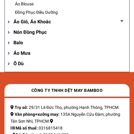
Áo Blouse
Đồng Phục Điều Dưỡng
Áo Gió, Áo Khoác
Nón Đồng Phục
Balo
Áo Mưa
Ô Dù
CÔNG TY TNHH DỆT MAY BAMBOO
Trụ sở:
29/31 Lê Đức Thọ, phường Hạnh Thông, TPHCM.
Văn phòng+xưởng may:
135A Nguyễn Cửu Đàm, phường
Tân Sơn Nhì, TPHCM.
Mã số thuế:
0316815418