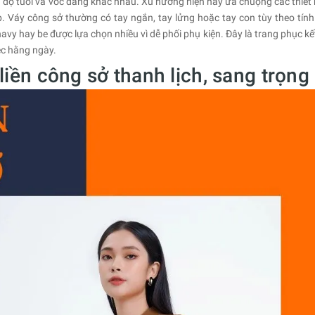
 độ tuổi và vóc dáng khác nhau. Xu hướng hiện nay ưa chuộng các thiết k
p. Váy công sở thường có tay ngắn, tay lửng hoặc tay con tùy theo tính
avy hay be được lựa chọn nhiều vì dễ phối phụ kiện. Đây là trang phục kế
ệc hằng ngày.
iền công sở thanh lịch, sang trọng