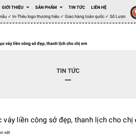
GIỚI THIỆU
SẢN PHẨM
TIN TỨC
LIÊN HỆ
ay mẫu ✓ In-Thêu logo thương hiệu ✓ Giao hàng toàn quốc ✓ Số Lượng 1
 váy liền công sở đẹp, thanh lịch cho chị em
TIN TỨC
váy liền công sở đẹp, thanh lịch cho chị
n xét