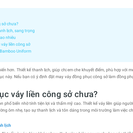
g sở chưa?
nh lịch, sang trọng
bao nhiêu
 váy liền công sở
ở Bamboo Uniform
ến hơn. Thiết kế thanh lịch, giúp chị em che khuyết điểm, phù hợp với mọ
ục này. Nếu bạn có ý định đặt may váy đồng phục công sở làm đồng phụ
ục váy liền công sở chưa?
 phổ biến nhờ tính tiện lợi và thẩm mỹ cao. Thiết kế váy liền giúp ngườ
ường ôm nhẹ, tạo sự thanh lịch và tôn dáng trong môi trường làm việc c
h lịch