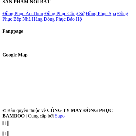
SẢN PHẨM NỔI BẬT
Đồng Phục Áo Thun
Đồng Phục Công Sở
Đồng Phục Spa
Đồng
Phục Bếp Nhà Hàng
Đồng Phục Bảo Hộ
Fanppage
Google Map
© Bản quyền thuộc về
CÔNG TY MAY ĐỒNG PHỤC
BAMBOO
|
Cung cấp bởi
Sapo