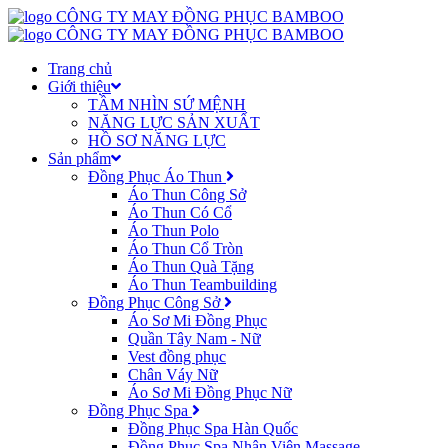
Trang chủ
Giới thiệu
TẦM NHÌN SỨ MỆNH
NĂNG LỰC SẢN XUẤT
HỒ SƠ NĂNG LỰC
Sản phẩm
Đồng Phục Áo Thun
Áo Thun Công Sở
Áo Thun Có Cổ
Áo Thun Polo
Áo Thun Cổ Tròn
Áo Thun Quà Tặng
Áo Thun Teambuilding
Đồng Phục Công Sở
Áo Sơ Mi Đồng Phục
Quần Tây Nam - Nữ
Vest đồng phục
Chân Váy Nữ
Áo Sơ Mi Đồng Phục Nữ
Đồng Phục Spa
Đồng Phục Spa Hàn Quốc
Đồng Phục Spa Nhân Viên Massage