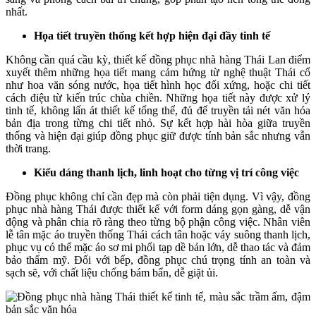
nhất.
Họa tiết truyền thống kết hợp hiện đại đầy tinh tế
Không cần quá cầu kỳ, thiết kế đồng phục nhà hàng Thái Lan điểm
xuyết thêm những họa tiết mang cảm hứng từ nghệ thuật Thái cổ
như hoa văn sóng nước, họa tiết hình học đối xứng, hoặc chi tiết
cách điệu từ kiến trúc chùa chiền. Những họa tiết này được xử lý
tinh tế, không lấn át thiết kế tổng thể, đủ để truyền tải nét văn hóa
bản địa trong từng chi tiết nhỏ. Sự kết hợp hài hòa giữa truyền
thống và hiện đại giúp đồng phục giữ được tính bản sắc nhưng vẫn
thời trang.
Kiểu dáng thanh lịch, linh hoạt cho từng vị trí công việc
Đồng phục không chỉ cần đẹp mà còn phải tiện dụng. Vì vậy, đồng
phục nhà hàng Thái được thiết kế với form dáng gọn gàng, dễ vận
động và phân chia rõ ràng theo từng bộ phận công việc. Nhân viên
lễ tân mặc áo truyền thống Thái cách tân hoặc váy suông thanh lịch,
phục vụ có thể mặc áo sơ mi phối tạp dề bản lớn, dễ thao tác và đảm
bảo thẩm mỹ. Đối với bếp, đồng phục chú trọng tính an toàn và
sạch sẽ, với chất liệu chống bám bẩn, dễ giặt ủi.