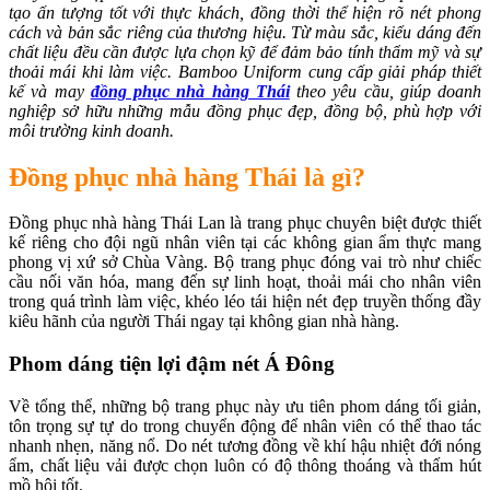
tạo ấn tượng tốt với thực khách, đồng thời thể hiện rõ nét phong
cách và bản sắc riêng của thương hiệu. Từ màu sắc, kiểu dáng đến
chất liệu đều cần được lựa chọn kỹ để đảm bảo tính thẩm mỹ và sự
thoải mái khi làm việc. Bamboo Uniform cung cấp giải pháp thiết
kế và may
đồng phục nhà hàng Thái
theo yêu cầu, giúp doanh
nghiệp sở hữu những mẫu đồng phục đẹp, đồng bộ, phù hợp với
môi trường kinh doanh.
Đồng phục nhà hàng Thái là gì?
Đồng phục nhà hàng Thái Lan là trang phục chuyên biệt được thiết
kế riêng cho đội ngũ nhân viên tại các không gian ẩm thực mang
phong vị xứ sở Chùa Vàng. Bộ trang phục đóng vai trò như chiếc
cầu nối văn hóa, mang đến sự linh hoạt, thoải mái cho nhân viên
trong quá trình làm việc, khéo léo tái hiện nét đẹp truyền thống đầy
kiêu hãnh của người Thái ngay tại không gian nhà hàng.
Phom dáng tiện lợi đậm nét Á Đông
Về tổng thể, những bộ trang phục này ưu tiên phom dáng tối giản,
tôn trọng sự tự do trong chuyển động để nhân viên có thể thao tác
nhanh nhẹn, năng nổ. Do nét tương đồng về khí hậu nhiệt đới nóng
ẩm, chất liệu vải được chọn luôn có độ thông thoáng và thấm hút
mồ hôi tốt.