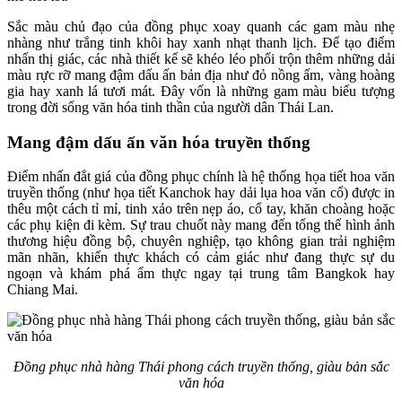
Sắc màu chủ đạo của đồng phục xoay quanh các gam màu nhẹ
nhàng như trắng tinh khôi hay xanh nhạt thanh lịch. Để tạo điểm
nhấn thị giác, các nhà thiết kế sẽ khéo léo phối trộn thêm những dải
màu rực rỡ mang đậm dấu ấn bản địa như đỏ nồng ấm, vàng hoàng
gia hay xanh lá tươi mát. Đây vốn là những gam màu biểu tượng
trong đời sống văn hóa tinh thần của người dân Thái Lan.
Mang đậm dấu ấn văn hóa truyền thống
Điểm nhấn đắt giá của đồng phục chính là hệ thống họa tiết hoa văn
truyền thống (như họa tiết Kanchok hay dải lụa hoa văn cổ) được in
thêu một cách tỉ mỉ, tinh xảo trên nẹp áo, cổ tay, khăn choàng hoặc
các phụ kiện đi kèm. Sự trau chuốt này mang đến tổng thể hình ảnh
thương hiệu đồng bộ, chuyên nghiệp, tạo không gian trải nghiệm
mãn nhãn, khiến thực khách có cảm giác như đang thực sự du
ngoạn và khám phá ẩm thực ngay tại trung tâm Bangkok hay
Chiang Mai.
Đồng phục nhà hàng Thái phong cách truyền thống, giàu bản sắc
văn hóa