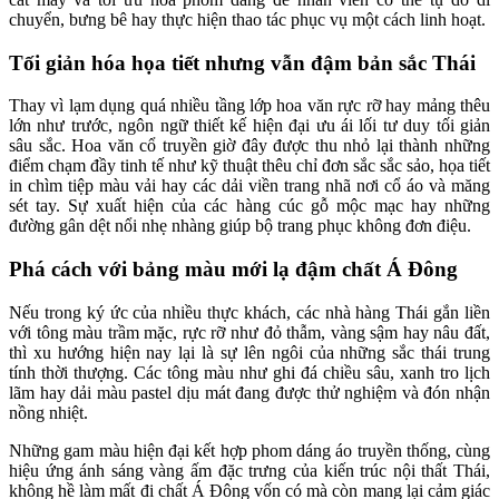
chuyển, bưng bê hay thực hiện thao tác phục vụ một cách linh hoạt.
Tối giản hóa họa tiết nhưng vẫn đậm bản sắc Thái
Thay vì lạm dụng quá nhiều tầng lớp hoa văn rực rỡ hay mảng thêu
lớn như trước, ngôn ngữ thiết kế hiện đại ưu ái lối tư duy tối giản
sâu sắc. Hoa văn cổ truyền giờ đây được thu nhỏ lại thành những
điểm chạm đầy tinh tế như kỹ thuật thêu chỉ đơn sắc sắc sảo, họa tiết
in chìm tiệp màu vải hay các dải viền trang nhã nơi cổ áo và măng
sét tay. Sự xuất hiện của các hàng cúc gỗ mộc mạc hay những
đường gân dệt nổi nhẹ nhàng giúp bộ trang phục không đơn điệu.
Phá cách với bảng màu mới lạ đậm chất Á Đông
Nếu trong ký ức của nhiều thực khách, các nhà hàng Thái gắn liền
với tông màu trầm mặc, rực rỡ như đỏ thẫm, vàng sậm hay nâu đất,
thì xu hướng hiện nay lại là sự lên ngôi của những sắc thái trung
tính thời thượng. Các tông màu như ghi đá chiều sâu, xanh tro lịch
lãm hay dải màu pastel dịu mát đang được thử nghiệm và đón nhận
nồng nhiệt.
Những gam màu hiện đại kết hợp phom dáng áo truyền thống, cùng
hiệu ứng ánh sáng vàng ấm đặc trưng của kiến trúc nội thất Thái,
không hề làm mất đi chất Á Đông vốn có mà còn mang lại cảm giác