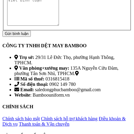
Gửi bình luận
CÔNG TY TNHH DỆT MAY BAMBOO
Trụ sở:
29/31 Lê Đức Thọ, phường Hạnh Thông,
TPHCM.
Văn phòng+xưởng may:
135A Nguyễn Cửu Đàm,
phường Tân Sơn Nhì, TPHCM.
Mã số thuế:
0316815418
Số điện thoại:
0902 149 780
Email:
saledongphucbamboo@gmail.com
Website
: Bamboouniform.vn
CHÍNH SÁCH
Chính sách bảo mật
Chính sách hỗ trợ khách hàng
Điều khoản &
Dịch vụ
Thanh toán & Vận chuyển