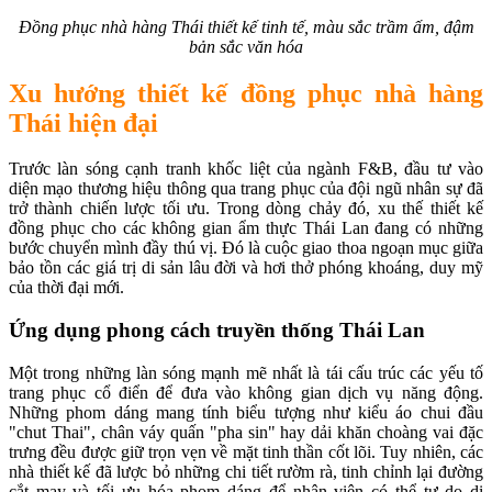
Đồng phục nhà hàng Thái thiết kế tinh tế, màu sắc trầm ấm, đậm
bản sắc văn hóa
Xu hướng thiết kế đồng phục nhà hàng
Thái hiện đại
Trước làn sóng cạnh tranh khốc liệt của ngành F&B, đầu tư vào
diện mạo thương hiệu thông qua trang phục của đội ngũ nhân sự đã
trở thành chiến lược tối ưu. Trong dòng chảy đó, xu thế thiết kế
đồng phục cho các không gian ẩm thực Thái Lan đang có những
bước chuyển mình đầy thú vị. Đó là cuộc giao thoa ngoạn mục giữa
bảo tồn các giá trị di sản lâu đời và hơi thở phóng khoáng, duy mỹ
của thời đại mới.
Ứng dụng phong cách truyền thống Thái Lan
Một trong những làn sóng mạnh mẽ nhất là tái cấu trúc các yếu tố
trang phục cổ điển để đưa vào không gian dịch vụ năng động.
Những phom dáng mang tính biểu tượng như kiểu áo chui đầu
"chut Thai", chân váy quấn "pha sin" hay dải khăn choàng vai đặc
trưng đều được giữ trọn vẹn về mặt tinh thần cốt lõi. Tuy nhiên, các
nhà thiết kế đã lược bỏ những chi tiết rườm rà, tinh chỉnh lại đường
cắt may và tối ưu hóa phom dáng để nhân viên có thể tự do di