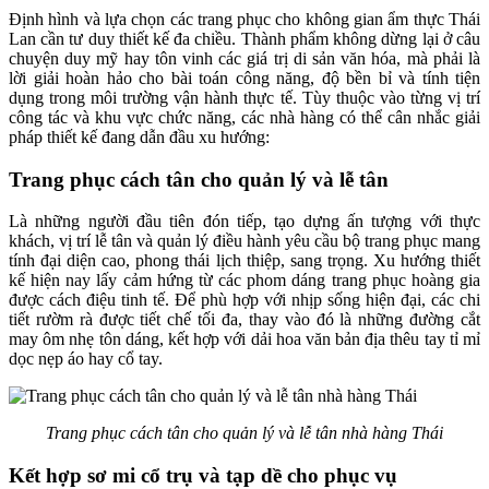
Định hình và lựa chọn các trang phục cho không gian ẩm thực Thái
Lan cần tư duy thiết kế đa chiều. Thành phẩm không dừng lại ở câu
chuyện duy mỹ hay tôn vinh các giá trị di sản văn hóa, mà phải là
lời giải hoàn hảo cho bài toán công năng, độ bền bỉ và tính tiện
dụng trong môi trường vận hành thực tế. Tùy thuộc vào từng vị trí
công tác và khu vực chức năng, các nhà hàng có thể cân nhắc giải
pháp thiết kế đang dẫn đầu xu hướng:
Trang phục cách tân cho quản lý và lễ tân
Là những người đầu tiên đón tiếp, tạo dựng ấn tượng với thực
khách, vị trí lễ tân và quản lý điều hành yêu cầu bộ trang phục mang
tính đại diện cao, phong thái lịch thiệp, sang trọng. Xu hướng thiết
kế hiện nay lấy cảm hứng từ các phom dáng trang phục hoàng gia
được cách điệu tinh tế. Để phù hợp với nhịp sống hiện đại, các chi
tiết rườm rà được tiết chế tối đa, thay vào đó là những đường cắt
may ôm nhẹ tôn dáng, kết hợp với dải hoa văn bản địa thêu tay tỉ mỉ
dọc nẹp áo hay cổ tay.
Trang phục cách tân cho quản lý và lễ tân nhà hàng Thái
Kết hợp sơ mi cổ trụ và tạp dề cho phục vụ