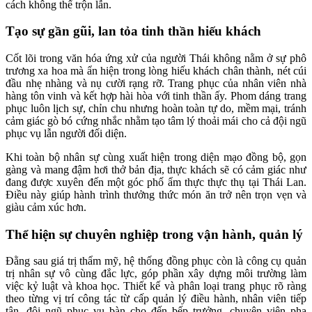
cách không thể trộn lẫn.
Tạo sự gần gũi, lan tỏa tinh thần hiếu khách
Cốt lõi trong văn hóa ứng xử của người Thái không nằm ở sự phô
trương xa hoa mà ẩn hiện trong lòng hiếu khách chân thành, nét cúi
đầu nhẹ nhàng và nụ cười rạng rỡ. Trang phục của nhân viên nhà
hàng tôn vinh và kết hợp hài hòa với tinh thần ấy. Phom dáng trang
phục luôn lịch sự, chỉn chu nhưng hoàn toàn tự do, mềm mại, tránh
cảm giác gò bó cứng nhắc nhằm tạo tâm lý thoải mái cho cả đội ngũ
phục vụ lẫn người đối diện.
Khi toàn bộ nhân sự cùng xuất hiện trong diện mạo đồng bộ, gọn
gàng và mang đậm hơi thở bản địa, thực khách sẽ có cảm giác như
đang được xuyên đến một góc phố ẩm thực thực thụ tại Thái Lan.
Điều này giúp hành trình thưởng thức món ăn trở nên trọn vẹn và
giàu cảm xúc hơn.
Thể hiện sự chuyên nghiệp trong vận hành, quản lý
Đằng sau giá trị thẩm mỹ, hệ thống đồng phục còn là công cụ quản
trị nhân sự vô cùng đắc lực, góp phần xây dựng môi trường làm
việc kỷ luật và khoa học. Thiết kế và phân loại trang phục rõ ràng
theo từng vị trí công tác từ cấp quản lý điều hành, nhân viên tiếp
tân, đội ngũ phục vụ bàn cho đến bếp trưởng, chuyên viên pha