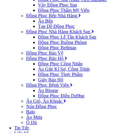
Váy Đồng Phục Spa
Đồng Phục Thẩm Mỹ Viện
Đồng Phục Bếp Nhà Hàng
Áo Bếp
Tạp Dề Đồng Phục
Đồng Phục Nhà Hàng Khách Sạn
Đồng Phục Lễ Tân Khách Sạn
Đồng Phục Buồng Phòng
Đồng Phục Bellman
Đồng Phục Bảo Vệ
Đồng Phục Bảo Hộ
Đồng Phục Công Nhân
Áo Gile Kĩ Sư, Công Trình
Đồng Phục Thực Phẩm
Giày Bảo Hộ
Đồng Phục Bệnh Viện
Áo Blouse
Đồng Phục Điều Dưỡng
Áo Gió, Áo Khoác
Nón Đồng Phục
Balo
Áo Mưa
Ô Dù
Tin Tức