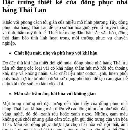
Đặc trưng thiết kế của đồng phục nhà
hàng Thái Lan
Khác với phong cách tối giản của nhiều mô hình phương Tây, đồng
phục nhà hàng Thái Lan đề cao sự hài hòa giữa yếu tố truyền thống
và tính thẩm mỹ tinh tế. Thiết kế mang đậm bản sắc văn hóa, đồng
thời đảm bảo tính linh hoạt trong môi trường phục vụ chuyên
nghiệp.
Chất liệu mát, nhẹ và phù hợp với khí hậu
Do đặc thù khí hậu nhiệt đới gió mùa, đồng phục nhà hàng Thái ưu
tiên sử dụng các loại vải có khả năng thấm hút mồ hôi tốt, thoáng
khí, nhẹ và không nhăn. Các chất liệu như cotton lạnh, linen phối
poly hoặc sợi tre tự nhiên được sử dụng phổ biến để tạo cảm giác dễ
chịu khi mặc suốt ca làm việc dài.
Màu sắc trầm ấm, hài hòa với không gian
Một trong những nét đặc trưng dễ nhận thấy của đồng phục nhà
hàng Thái Lan là bảng màu thiên về các tông trầm ấm như nâu đất,
vàng nghệ, đỏ đô, xanh rêu hoặc xanh ngọc. Những gam màu
không quá chói nhưng giàu cảm xúc, gần gũi đặc trưng của văn hóa
Thái. Màu sắc đồng phục được lựa chọn hài hòa với nội thất, ánh
sáng và phong cách bài trí chung, góp phần tạo nên tổng thể đồng