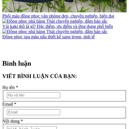
Phối màu đồng phục văn phòng đẹp, chuyên nghiệp, hiện đại
Vải kaki thô là gì? Đặc điểm, ưu điểm và ứng dụng phổ biến
Đồng phục spa màu nâu thiết kế sang trọng, tinh tế
Bình luận
VIẾT BÌNH LUẬN CỦA BẠN:
Họ tên
*
Email
*
Nội dung
*