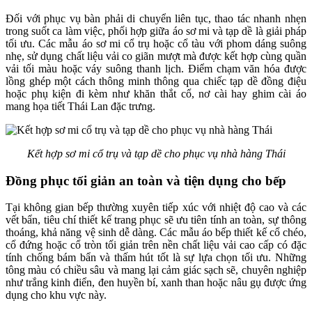
Đối với phục vụ bàn phải di chuyển liên tục, thao tác nhanh nhẹn
trong suốt ca làm việc, phối hợp giữa áo sơ mi và tạp dề là giải pháp
tối ưu. Các mẫu áo sơ mi cổ trụ hoặc cổ tàu với phom dáng suông
nhẹ, sử dụng chất liệu vải co giãn mượt mà được kết hợp cùng quần
vải tối màu hoặc váy suông thanh lịch. Điểm chạm văn hóa được
lồng ghép một cách thông minh thông qua chiếc tạp dề đồng điệu
hoặc phụ kiện đi kèm như khăn thắt cổ, nơ cài hay ghim cài áo
mang họa tiết Thái Lan đặc trưng.
Kết hợp sơ mi cổ trụ và tạp dề cho phục vụ nhà hàng Thái
Đồng phục tối giản an toàn và tiện dụng cho bếp
Tại không gian bếp thường xuyên tiếp xúc với nhiệt độ cao và các
vết bẩn, tiêu chí thiết kế trang phục sẽ ưu tiên tính an toàn, sự thông
thoáng, khả năng vệ sinh dễ dàng. Các mẫu áo bếp thiết kế cổ chéo,
cổ đứng hoặc cổ tròn tối giản trên nền chất liệu vải cao cấp có đặc
tính chống bám bẩn và thấm hút tốt là sự lựa chọn tối ưu. Những
tông màu có chiều sâu và mang lại cảm giác sạch sẽ, chuyên nghiệp
như trắng kinh điển, đen huyền bí, xanh than hoặc nâu gụ được ứng
dụng cho khu vực này.