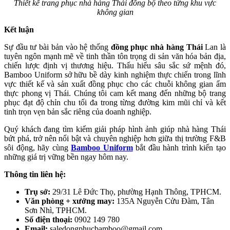
Thiết kế trang phục nhà hàng Thái đồng bộ theo từng khu vực
không gian
Kết luận
Sự đầu tư bài bản vào hệ thống
đồng phục nhà hàng Thái
Lan là
tuyên ngôn mạnh mẽ về tinh thần tôn trọng di sản văn hóa bản địa,
chiến lược định vị thương hiệu. Thấu hiểu sâu sắc sứ mệnh đó,
Bamboo Uniform sở hữu bề dày kinh nghiệm thực chiến trong lĩnh
vực thiết kế và sản xuất đồng phục cho các chuỗi không gian ẩm
thực phong vị Thái. Chúng tôi cam kết mang đến những bộ trang
phục đạt độ chỉn chu tối đa trong từng đường kim mũi chỉ và kết
tinh trọn vẹn bản sắc riêng của doanh nghiệp.
Quý khách đang tìm kiếm giải pháp hình ảnh giúp nhà hàng Thái
bứt phá, trở nên nổi bật và chuyên nghiệp hơn giữa thị trường F&B
sôi động, hãy cùng
Bamboo Uniform
bắt đầu hành trình kiến tạo
những giá trị vững bền ngay hôm nay.
Thông tin liên hệ:
Trụ sở:
29/31 Lê Đức Thọ, phường Hạnh Thông, TPHCM.
Văn phòng + xưởng may:
135A Nguyễn Cửu Đàm, Tân
Sơn Nhì, TPHCM.
Số điện thoại:
0902 149 780
Email:
saledongphucbamboo@gmail.com