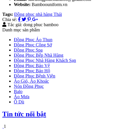
Website:
Bamboouniform.vn
Tags:
Đồng phục nhà hàng Thái
Chia sẻ:
Tác giả: dong phuc bamboo
Danh mục sản phẩm
Đồng Phục Áo Thun
Đồng Phục Công Sở
Đồng Phục Spa
Đồng Phục Bếp Nhà Hàng
Đồng Phục Nhà Hàng Khách Sạn
Đồng Phục Bảo Vệ
Đồng Phục Bảo Hộ
Đồng Phục Bệnh Viện
Áo Gió, Áo Khoác
Nón Đồng Phục
Balo
Áo Mưa
Ô Dù
Tin tức nổi bật
1