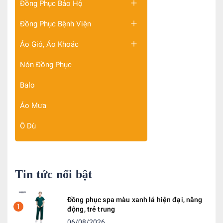
Đồng Phục Bảo Hộ
Đồng Phục Bệnh Viện
Áo Gió, Áo Khoác
Nón Đồng Phục
Balo
Áo Mưa
Ô Dù
Tin tức nổi bật
Đồng phục spa màu xanh lá hiện đại, năng
1
động, trẻ trung
06/08/2026