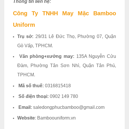
Thông tin liên hệ:
Công Ty TNHH May Mặc Bamboo
Uniform
Trụ sở:
29/31 Lê Đức Thọ, Phường 07, Quận
Gò Vấp, TPHCM.
Văn phòng+xưởng may:
135A Nguyễn Cửu
Đàm, Phường Tân Sơn Nhì, Quận Tân Phú,
TPHCM.
Mã số thuế:
0316815418
Số điện thoại:
0902 149 780
Email:
saledongphucbamboo@gmail.com
Website
: Bamboouniform.vn