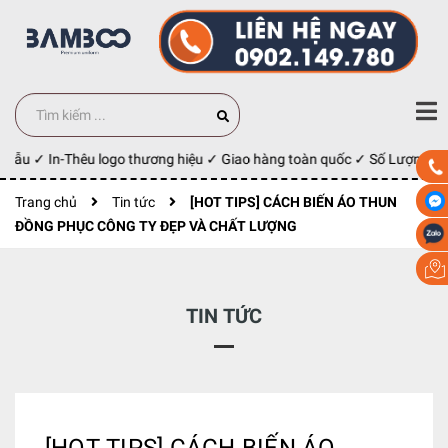
mẫu ✓ In-Thêu logo thương hiệu ✓ Giao hàng toàn quốc ✓ Số Lượng 100 
Trang chủ
Tin tức
[HOT TIPS] CÁCH BIẾN ÁO THUN
ĐỒNG PHỤC CÔNG TY ĐẸP VÀ CHẤT LƯỢNG
TIN TỨC
[HOT TIPS] CÁCH BIẾN ÁO