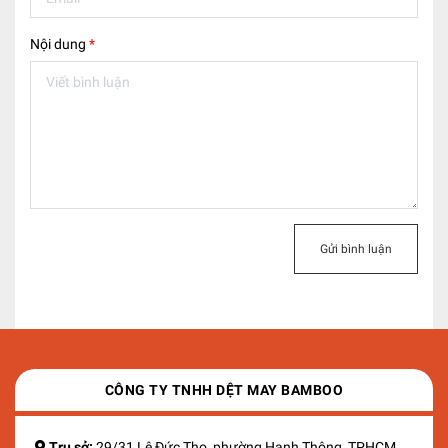
Nội dung
*
Gửi bình luận
CÔNG TY TNHH DỆT MAY BAMBOO
Trụ sở:
29/31 Lê Đức Thọ, phường Hạnh Thông, TPHCM.