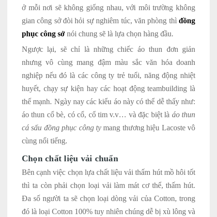
ở mỗi nơi sẽ không giống nhau, với môi trường không
gian công sở đòi hỏi sự nghiêm túc, văn phòng thì
đồng
phục công sở
nói chung sẽ là lựa chọn hàng đầu.
Ngược lại, sẽ chỉ là những chiếc áo thun đơn giản
nhưng vô cùng mang đậm màu sắc văn hóa doanh
nghiệp nếu đó là các công ty trẻ tuổi, năng động nhiệt
huyết, chạy sự kiện hay các hoạt động teambuilding là
thế mạnh. Ngày nay các kiểu áo này có thể dễ thấy như:
áo thun cổ bè, có cổ, cổ tim v.v… và đặc biệt là
áo thun
cá sấu đồng phục công ty
mang thương hiệu Lacoste vô
cùng nổi tiếng.
Chọn chất liệu vải chuẩn
Bên cạnh việc chọn lựa chất liệu vải thấm hút mồ hôi tốt
thì ta còn phải chọn loại vải làm mát cơ thể, thấm hút.
Đa số người ta sẽ chọn loại dòng vải của Cotton, trong
đó là loại Cotton 100% tuy nhiên chúng dễ bị xù lông và