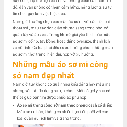
nay còn giúp thể hiện cá tính và phong cách cá nhân. Từ
đó, dân văn phòng có thêm cảm hứng, năng lượng, sự tự
tin cho ngày làm việc hiệu quả.
Nam giới thường chọn các mẫu áo sơ mi với các tiêu chí
thoải mái, màu sắc đơn giản nhưng sang trọng phối với
quần tây và áo vest. Trong khi nữ giới yêu thích các mẫu
áo sơ mi cổ nơ, tay bồng, hoặc dáng oversize, thanh lịch
và nữ tính. Cả hai phái đều có xu hướng chọn những mẫu
áo sơ mi thời trang, hiện đại, hợp với xu hướng.
Những mẫu áo sơ mi công
sở nam đẹp nhất
Nam giới tuy không có quá nhiều kiểu dáng hay mẫu mã
nhưng vẫn rất đa dạng sự lựa chọn. Một số gợi ý sau có
thể sẽ giúp bạn tìm được chiếc áo phù hợp:
Áo sơ mi trắng công sở nam theo phong cách cổ điển
:
Mẫu áo cơ bản, không có nhiều họa tiết, phối với các
loại quần âu, lịch lãm và trang trọng.