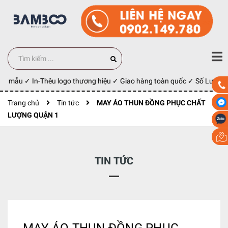
ay mẫu ✓ In-Thêu logo thương hiệu ✓ Giao hàng toàn quốc ✓ Số Lượng 1
Trang chủ
Tin tức
MAY ÁO THUN ĐỒNG PHỤC CHẤT
LƯỢNG QUẬN 1
TIN TỨC
MAY ÁO THUN ĐỒNG PHỤC