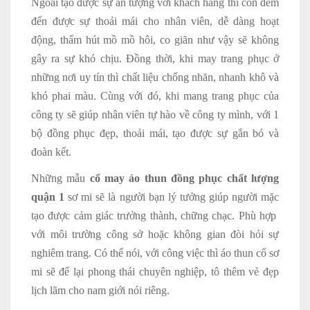
Ngoài tạo được sự ấn tượng với khách hàng thì còn đem
đến được sự thoải mái cho nhân viên, dễ dàng hoạt
động, thấm hút mồ mồ hôi, co giãn như vậy sẽ không
gây ra sự khó chịu. Đồng thời, khi may trang phục ở
những nơi uy tín thì chất liệu chống nhăn, nhanh khô và
khó phai màu. Cùng với đó, khi mang trang phục của
công ty sẽ giúp nhân viên tự hào về công ty mình, với 1
bộ đồng phục đẹp, thoải mái, tạo được sự gắn bó và
đoàn kết.
Những mẫu
cổ may áo thun đồng phục chất lượng
quận 1
sơ mi sẽ là người bạn lý tưởng giúp người mặc
tạo được cảm giác trưởng thành, chững chạc. Phù hợp
với môi trường công sở hoặc không gian đòi hỏi sự
nghiêm trang. Có thể nói, với công việc thì áo thun cổ sơ
mi sẽ để lại phong thái chuyên nghiệp, tô thêm vẻ đẹp
lịch lãm cho nam giới nói riêng.