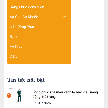
Đồng Phục Bệnh Viện
Áo Gió, Áo Khoác
Nón Đồng Phục
Balo
Áo Mưa
Ô Dù
Tin tức nổi bật
Đồng phục spa màu xanh lá hiện đại, năng
1
động, trẻ trung
06/08/2026