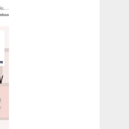
p,....
mboo