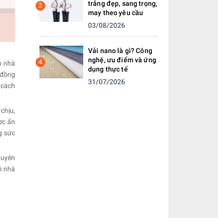
trắng đẹp, sang trọng,
3
may theo yêu cầu
03/08/2026
Vải nano là gì? Công
nghệ, ưu điểm và ứng
4
o nhà
dụng thực tế
 đồng
31/07/2026
 cách
 chịu,
ợc ấn
g sức
huyên
i nhà