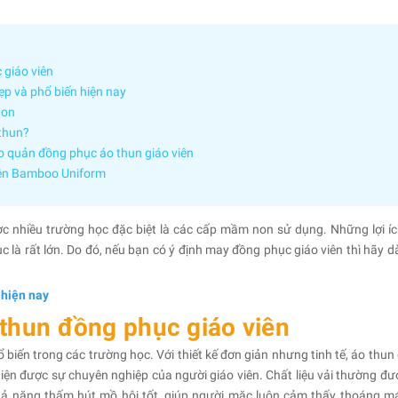
 giáo viên
p và phổ biến hiện nay
non
 thun?
o quản đồng phục áo thun giáo viên
iên Bamboo Uniform
c nhiều trường học đặc biệt là các cấp mầm non sử dụng. Những lợi í
là rất lớn. Do đó, nếu bạn có ý định may đồng phục giáo viên thì hãy dà
 hiện nay
thun đồng phục giáo viên
biến trong các trường học. Với thiết kế đơn giản nhưng tinh tế, áo thun
iện được sự chuyên nghiệp của người giáo viên. Chất liệu vải thường đư
khả năng thấm hút mồ hôi tốt, giúp người mặc luôn cảm thấy thoáng má