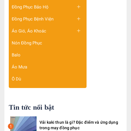
Đồng Phục Bảo Hộ
Đồng Phục Bệnh Viện
Áo Gió, Áo Khoác
Nón Đồng Phục
Balo
Áo Mưa
Ô Dù
Tin tức nổi bật
Vải kaki thun là gì? Đặc điểm và ứng dụng
1
trong may đồng phục