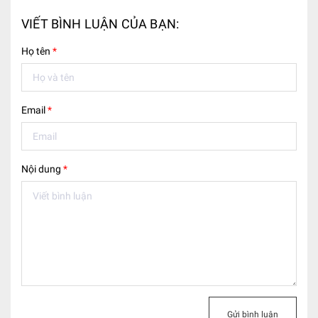
VIẾT BÌNH LUẬN CỦA BẠN:
Họ tên
*
Email
*
Nội dung
*
Gửi bình luận