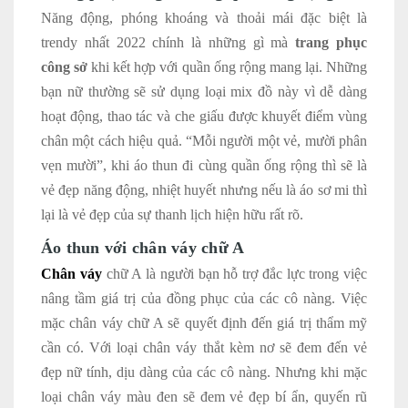
Năng động, phóng khoáng và thoải mái đặc biệt là
trendy nhất 2022 chính là những gì mà
trang phục
công sở
khi kết hợp với quần ống rộng mang lại. Những
bạn nữ thường sẽ sử dụng loại mix đồ này vì dễ dàng
hoạt động, thao tác và che giấu được khuyết điểm vùng
chân một cách hiệu quả. “Mỗi người một vẻ, mười phân
vẹn mười”, khi áo thun đi cùng quần ống rộng thì sẽ là
vẻ đẹp năng động, nhiệt huyết nhưng nếu là áo sơ mi thì
lại là vẻ đẹp của sự thanh lịch hiện hữu rất rõ.
Áo thun với chân váy chữ A
Chân váy
chữ A là người bạn hỗ trợ đắc lực trong việc
nâng tầm giá trị của đồng phục của các cô nàng. Việc
mặc chân váy chữ A sẽ quyết định đến giá trị thẩm mỹ
cần có. Với loại chân váy thắt kèm nơ sẽ đem đến vẻ
đẹp nữ tính, dịu dàng của các cô nàng. Nhưng khi mặc
loại chân váy màu đen sẽ đem vẻ đẹp bí ẩn, quyến rũ