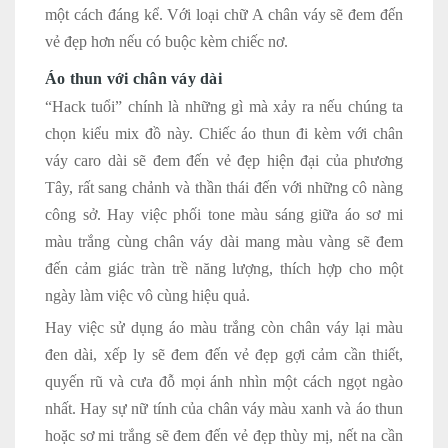
một cách đáng kể. Với loại chữ A chân váy sẽ đem đến
vẻ đẹp hơn nếu có buộc kèm chiếc nơ.
Áo thun với chân váy dài
“Hack tuổi” chính là những gì mà xảy ra nếu chúng ta
chọn kiểu mix đồ này. Chiếc áo thun đi kèm với chân
váy caro dài sẽ đem đến vẻ đẹp hiện đại của phương
Tây, rất sang chảnh và thần thái đến với những cô nàng
công sở. Hay việc phối tone màu sáng giữa áo sơ mi
màu trắng cùng chân váy dài mang màu vàng sẽ đem
đến cảm giác tràn trề năng lượng, thích hợp cho một
ngày làm việc vô cùng hiệu quả.
Hay việc sử dụng áo màu trắng còn chân váy lại màu
đen dài, xếp ly sẽ đem đến vẻ đẹp gợi cảm cần thiết,
quyến rũ và cưa đỗ mọi ánh nhìn một cách ngọt ngào
nhất. Hay sự nữ tính của chân váy màu xanh và áo thun
hoặc sơ mi trắng sẽ đem đến vẻ đẹp thùy mị, nết na cần