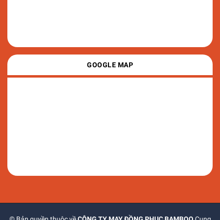
GOOGLE MAP
© Bản quyền thuộc về
CÔNG TY MAY ĐỒNG PHỤC BAMBOO
Cung