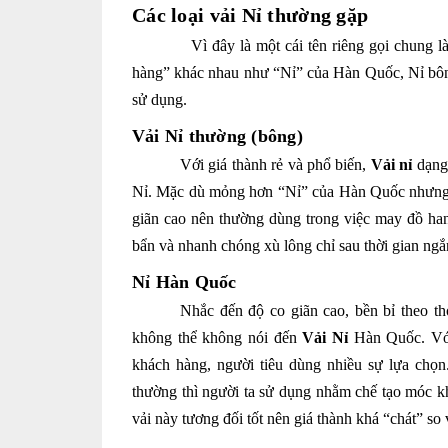
Các loại vải Nỉ thường gặp
Vì đây là một cái tên riêng gọi chung l
hàng” khác nhau như “Nỉ” của Hàn Quốc, Nỉ bô
sử dụng.
Vải Nỉ thường (bông)
Với giá thành rẻ và phổ biến,
Vải nỉ
dạng 
Nỉ. Mặc dù mỏng hơn “Nỉ” của Hàn Quốc nhưng c
giãn cao nên thường dùng trong việc may đồ han
bẩn và nhanh chóng xù lông chỉ sau thời gian ngắ
Nỉ Hàn Quốc
Nhắc đến độ co giãn cao, bền bỉ theo t
không thể không nói đến
Vải Nỉ
Hàn Quốc. Với
khách hàng, người tiêu dùng nhiều sự lựa chọn
thường thì người ta sử dụng nhằm chế tạo móc k
vải này tương đối tốt nên giá thành khá “chát” so 