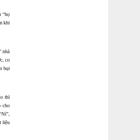
u “họ
m khi
” nhà
c, co
m bụi
o thì
o cho
“Nỉ”,
 liệu