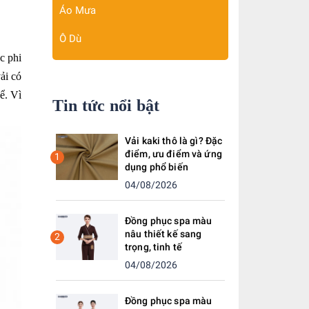
Áo Mưa
Ô Dù
c phi
ải có
ể. Vì
Tin tức nổi bật
Vải kaki thô là gì? Đặc
điểm, ưu điểm và ứng
1
dụng phổ biến
04/08/2026
Đồng phục spa màu
nâu thiết kế sang
2
trọng, tinh tế
04/08/2026
Đồng phục spa màu