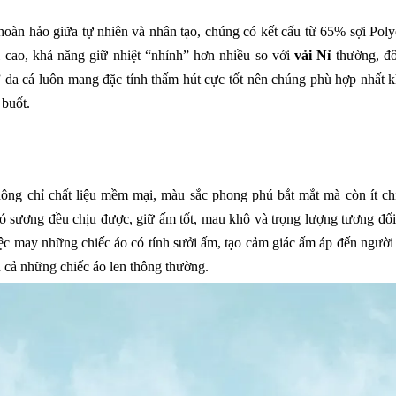
oàn hảo giữa tự nhiên và nhân tạo, chúng có kết cấu từ 65% sợi Polye
 cao, khả năng giữ nhiệt “nhỉnh” hơn nhiều so với
vải Nỉ
thường, đô
 da cá luôn mang đặc tính thấm hút cực tốt nên chúng phù hợp nhất k
buốt.
ông chỉ chất liệu mềm mại, màu sắc phong phú bắt mắt mà còn ít ch
ió sương đều chịu được, giữ ấm tốt, mau khô và trọng lượng tương đối
ệc may những chiếc áo có tính sưởi ấm, tạo cảm giác ấm áp đến người
 cả những chiếc áo len thông thường.