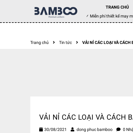
TRANG CHỦ
Đặt hàng hôm nay ✓ Miễn phí thiết kế ma
Trang chủ
Tin tức
VẢI NỈ CÁC LOẠI VÀ CÁCH
VẢI NỈ CÁC LOẠI VÀ CÁCH 
30/08/2021
dong phuc bamboo
0 Nhậ