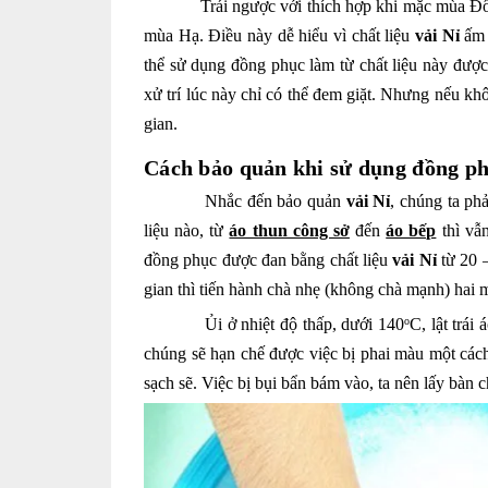
Trái ngược với thích hợp khi mặc mùa Đông t
mùa Hạ. Điều này dễ hiểu vì chất liệu
vải Nỉ
ấm 
thể sử dụng đồng phục làm từ chất liệu này được.
xử trí lúc này chỉ có thể đem giặt. Nhưng nếu kh
gian.
Cách bảo quản khi sử dụng đồng ph
Nhắc đến bảo quản
vải Nỉ
, chúng ta ph
liệu nào, từ
áo thun công sở
đến
áo bếp
thì vẫn
đồng phục được đan bằng chất liệu
vải Nỉ
từ 20 
gian thì tiến hành chà nhẹ (không chà mạnh) hai 
Ủi ở nhiệt độ thấp, dưới 140
C, lật trá
o
chúng sẽ hạn chế được việc bị phai màu một cách 
sạch sẽ. Việc bị bụi bẩn bám vào, ta nên lấy bàn 