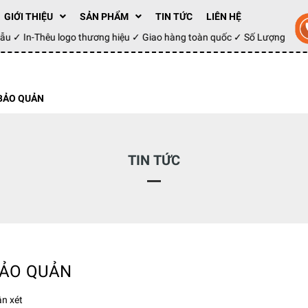
GIỚI THIỆU
SẢN PHẨM
TIN TỨC
LIÊN HỆ
y mẫu ✓ In-Thêu logo thương hiệu ✓ Giao hàng toàn quốc ✓ Số Lượng 1
 BẢO QUẢN
TIN TỨC
BẢO QUẢN
n xét