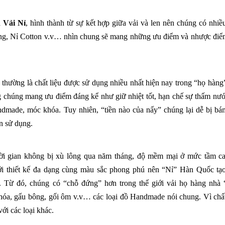
à
Vải Nỉ
, hình thành từ sự kết hợp giữa vải và len nên chúng có nhiề
ng, Nỉ Cotton v.v… nhìn chung sẽ mang những ưu điểm và nhược điể
thường là chất liệu được sử dụng nhiều nhất hiện nay trong “họ hàng
húng mang ưu điểm đáng kể như giữ nhiệt tốt, hạn chế sự thấm nướ
dmade, móc khóa. Tuy nhiên, “tiền nào của nấy” chúng lại dễ bị bá
n sử dụng.
hời gian không bị xù lông qua năm tháng, độ mềm mại ở mức tầm ca
 thiết kế đa dạng cùng màu sắc phong phú nên “Nỉ” Hàn Quốc tạ
. Từ đó, chúng có “chỗ đứng” hơn trong thế giới vải họ hàng nhà 
hóa, gấu bông, gối ôm v.v… các loại đồ Handmade nói chung. Vì chất
với các loại khác.