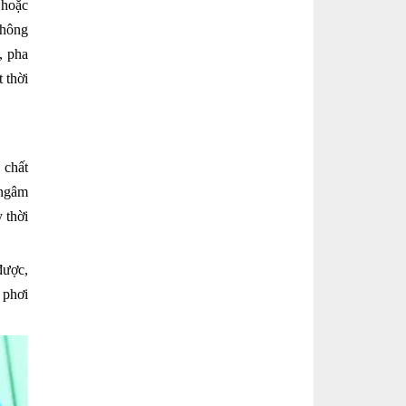
 hoặc
không
, pha
 thời
 chất
 ngâm
 thời
được,
 phơi