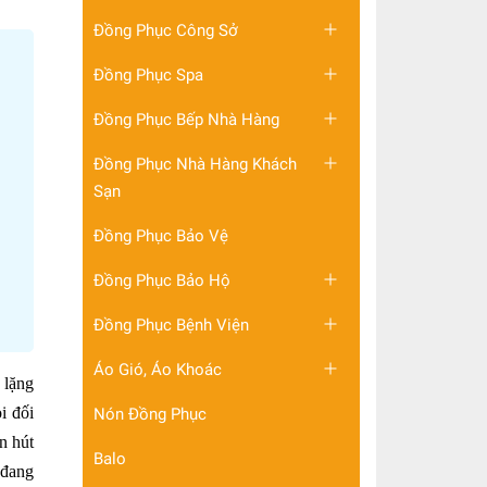
Đồng Phục Công Sở
Đồng Phục Spa
Đồng Phục Bếp Nhà Hàng
Đồng Phục Nhà Hàng Khách
Sạn
Đồng Phục Bảo Vệ
Đồng Phục Bảo Hộ
Đồng Phục Bệnh Viện
Áo Gió, Áo Khoác
 lặng
i đối
Nón Đồng Phục
n hút
Balo
 đang