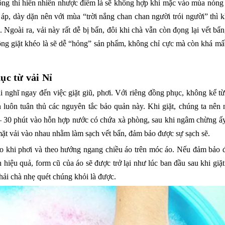
hì hiển nhiên nhược điểm là sẽ không hợp khi mặc vào mùa nóng
áp, dày dặn nên với mùa “trời nắng chan chan người trói người” thì 
 Ngoài ra, vải này rất dễ bị bẩn, đôi khi chà vẫn còn đọng lại vết bẩn
ông giặt khéo là sẽ dễ “hỏng” sản phẩm, không chỉ cực mà còn khá mất
ục từ vải Nỉ
ải nghĩ ngay đến việc giặt giũ, phơi. Với riêng đồng phục, không kể từ
 luôn tuân thủ các nguyên tắc bảo quản này. Khi giặt, chúng ta nên
– 30 phút vào hỗn hợp nước có chứa xà phòng, sau khi ngâm chừng ấy
mặt vải vào nhau nhằm làm sạch vết bẩn, đảm bảo được sự sạch sẽ.
i áo khi phơi và theo hướng ngang chiều áo trên móc áo. Nếu đảm bảo 
hiệu quả, form cũ của áo sẽ được trở lại như lúc ban đầu sau khi giặt
chải chà nhẹ quét chúng khỏi là được.