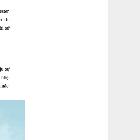
ster.
i khi
hi sử
ịu sự
 nhẹ.
 mặc.