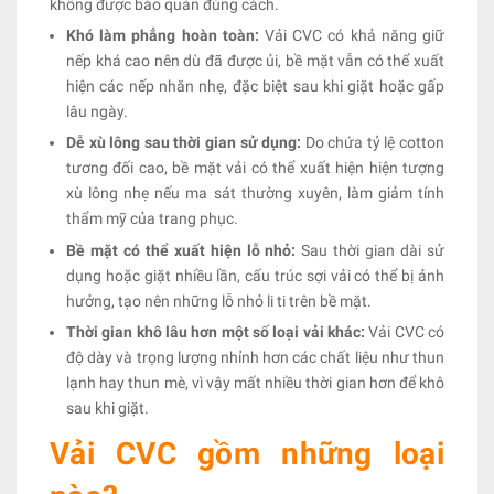
không được bảo quản đúng cách.
Khó làm phẳng hoàn toàn:
Vải CVC có khả năng giữ
nếp khá cao nên dù đã được ủi, bề mặt vẫn có thể xuất
hiện các nếp nhăn nhẹ, đặc biệt sau khi giặt hoặc gấp
lâu ngày.
Dễ xù lông sau thời gian sử dụng:
Do chứa tỷ lệ cotton
tương đối cao, bề mặt vải có thể xuất hiện hiện tượng
xù lông nhẹ nếu ma sát thường xuyên, làm giảm tính
thẩm mỹ của trang phục.
Bề mặt có thể xuất hiện lỗ nhỏ:
Sau thời gian dài sử
dụng hoặc giặt nhiều lần, cấu trúc sợi vải có thể bị ảnh
hưởng, tạo nên những lỗ nhỏ li ti trên bề mặt.
Thời gian khô lâu hơn một số loại vải khác:
Vải CVC có
độ dày và trọng lượng nhỉnh hơn các chất liệu như thun
lạnh hay thun mè, vì vậy mất nhiều thời gian hơn để khô
sau khi giặt.
Vải CVC gồm những loại