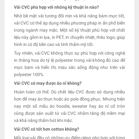
Vải CVC phù hợp với những kỹ thuật in nào?
Nhờ bề mặt vải tương đối mịn và khả năng bám mực tốt,
vải CVC có thể áp dụng nhiều phương pháp in ấn phổ biến
trong ngành may mặc. Một số kỹ thuật phù hợp với chất
liệu này gồm in lụa, in PET, in chuyển nhiệt, thêu logo, giúp
hình in có độ bền cao và tính thẩm mỹ tốt.
Tuy nhiên, vải CVC không thực sự phù hợp với công nghệ
in thăng hoa do tỷ lệ polyester trong vải không đủ cao để
mực bám và hiển thị màu sắc sống động như trên vải
polyester 100%.
Vải CVC có may được áo nỉ không?
Hoàn toàn có thể. Dù chất liệu CVC được sử dụng nhiều
hơn để may áo thun hoặc áo polo đồng phục. Nhưng hiện
nay một số mẫu áo hoodie, sweater hay áo nỉ cổ tròn
cũng được sản xuất từ vải CVC nhằm tăng độ mềm mại
và khả năng thấm hút khi mặc.
Vải CVC có tốt hơn cotton không?
Mỗi loại vải đều có những ưu điểm riêng phù hợp với từng