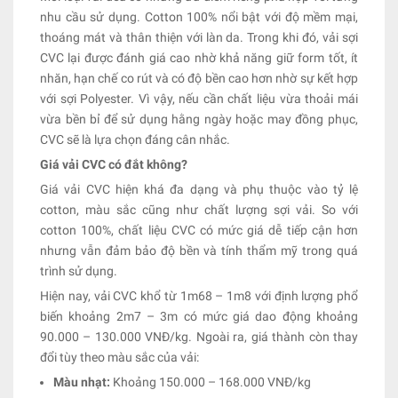
nhu cầu sử dụng. Cotton 100% nổi bật với độ mềm mại,
thoáng mát và thân thiện với làn da. Trong khi đó, vải sợi
CVC lại được đánh giá cao nhờ khả năng giữ form tốt, ít
nhăn, hạn chế co rút và có độ bền cao hơn nhờ sự kết hợp
với sợi Polyester. Vì vậy, nếu cần chất liệu vừa thoải mái
vừa bền bỉ để sử dụng hằng ngày hoặc may đồng phục,
CVC sẽ là lựa chọn đáng cân nhắc.
Giá vải CVC có đắt không?
Giá vải CVC hiện khá đa dạng và phụ thuộc vào tỷ lệ
cotton, màu sắc cũng như chất lượng sợi vải. So với
cotton 100%, chất liệu CVC có mức giá dễ tiếp cận hơn
nhưng vẫn đảm bảo độ bền và tính thẩm mỹ trong quá
trình sử dụng.
Hiện nay, vải CVC khổ từ 1m68 – 1m8 với định lượng phổ
biến khoảng 2m7 – 3m có mức giá dao động khoảng
90.000 – 130.000 VNĐ/kg. Ngoài ra, giá thành còn thay
đổi tùy theo màu sắc của vải:
Màu nhạt:
Khoảng 150.000 – 168.000 VNĐ/kg