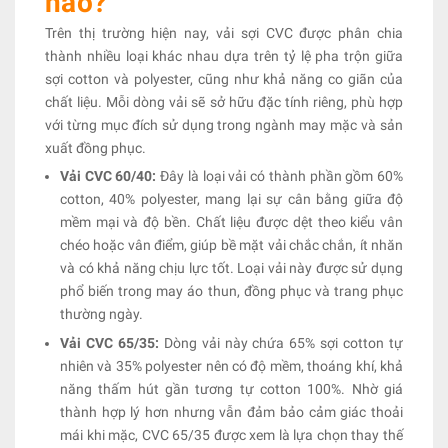
nào?
Trên thị trường hiện nay, vải sợi CVC được phân chia
thành nhiều loại khác nhau dựa trên tỷ lệ pha trộn giữa
sợi cotton và polyester, cũng như khả năng co giãn của
chất liệu. Mỗi dòng vải sẽ sở hữu đặc tính riêng, phù hợp
với từng mục đích sử dụng trong ngành may mặc và sản
xuất đồng phục.
Vải CVC 60/40:
Đây là loại vải có thành phần gồm 60%
cotton, 40% polyester, mang lại sự cân bằng giữa độ
mềm mại và độ bền. Chất liệu được dệt theo kiểu vân
chéo hoặc vân điểm, giúp bề mặt vải chắc chắn, ít nhăn
và có khả năng chịu lực tốt. Loại vải này được sử dụng
phổ biến trong may áo thun, đồng phục và trang phục
thường ngày.
Vải CVC 65/35:
Dòng vải này chứa 65% sợi cotton tự
nhiên và 35% polyester nên có độ mềm, thoáng khí, khả
năng thấm hút gần tương tự cotton 100%. Nhờ giá
thành hợp lý hơn nhưng vẫn đảm bảo cảm giác thoải
mái khi mặc, CVC 65/35 được xem là lựa chọn thay thế