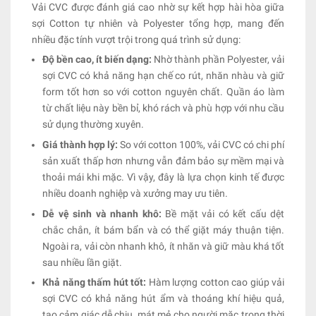
Vải CVC được đánh giá cao nhờ sự kết hợp hài hòa giữa
sợi Cotton tự nhiên và Polyester tổng hợp, mang đến
nhiều đặc tính vượt trội trong quá trình sử dụng:
Độ bền cao, ít biến dạng:
Nhờ thành phần Polyester, vải
sợi CVC có khả năng hạn chế co rút, nhăn nhàu và giữ
form tốt hơn so với cotton nguyên chất. Quần áo làm
từ chất liệu này bền bỉ, khó rách và phù hợp với nhu cầu
sử dụng thường xuyên.
Giá thành hợp lý:
So với cotton 100%, vải CVC có chi phí
sản xuất thấp hơn nhưng vẫn đảm bảo sự mềm mại và
thoải mái khi mặc. Vì vậy, đây là lựa chọn kinh tế được
nhiều doanh nghiệp và xưởng may ưu tiên.
Dễ vệ sinh và nhanh khô:
Bề mặt vải có kết cấu dệt
chắc chắn, ít bám bẩn và có thể giặt máy thuận tiện.
Ngoài ra, vải còn nhanh khô, ít nhăn và giữ màu khá tốt
sau nhiều lần giặt.
Khả năng thấm hút tốt:
Hàm lượng cotton cao giúp vải
sợi CVC có khả năng hút ẩm và thoáng khí hiệu quả,
tạo cảm giác dễ chịu, mát mẻ cho người mặc trong thời