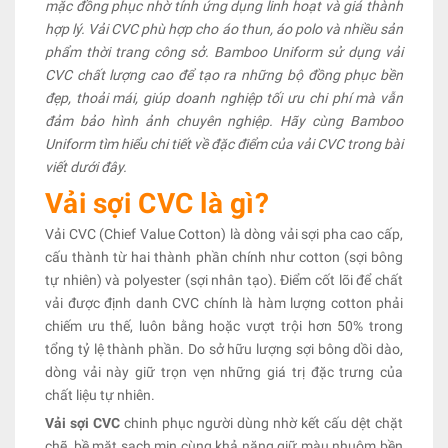
mặc đồng phục nhờ tính ứng dụng linh hoạt và giá thành
hợp lý. Vải CVC phù hợp cho áo thun, áo polo và nhiều sản
phẩm thời trang công sở. Bamboo Uniform sử dụng vải
CVC chất lượng cao để tạo ra những bộ đồng phục bền
đẹp, thoải mái, giúp doanh nghiệp tối ưu chi phí mà vẫn
đảm bảo hình ảnh chuyên nghiệp. Hãy cùng Bamboo
Uniform tìm hiểu chi tiết về đặc điểm của vải CVC trong bài
viết dưới đây.
Vải sợi CVC là gì?
Vải CVC (Chief Value Cotton) là dòng vải sợi pha cao cấp,
cấu thành từ hai thành phần chính như cotton (sợi bông
tự nhiên) và polyester (sợi nhân tạo). Điểm cốt lõi để chất
vải được định danh CVC chính là hàm lượng cotton phải
chiếm ưu thế, luôn bằng hoặc vượt trội hơn 50% trong
tổng tỷ lệ thành phần. Do sở hữu lượng sợi bông dồi dào,
dòng vải này giữ trọn vẹn những giá trị đặc trưng của
chất liệu tự nhiên.
Vải sợi CVC
chinh phục người dùng nhờ kết cấu dệt chặt
chẽ, bề mặt sạch mịn cùng khả năng giữ màu nhuộm bền