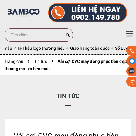
 mẫu ✓ In-Thêu logo thương hiệu ✓ Giao hàng toàn quốc ✓ Số Lượng 100
Trang chủ
Tin tức
Vải sợi CVC may đồng phục bền đẹp,
thoáng mát và bền màu
TIN TỨC
Vải sợi CVC may đồng phục bền