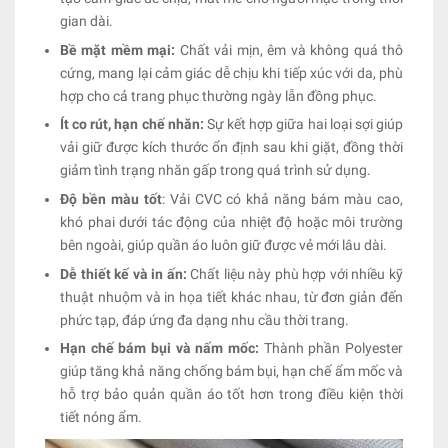
gian dài.
Bề mặt mềm mại:
Chất vải mịn, êm và không quá thô
cứng, mang lại cảm giác dễ chịu khi tiếp xúc với da, phù
hợp cho cả trang phục thường ngày lẫn đồng phục.
Ít co rút, hạn chế nhăn:
Sự kết hợp giữa hai loại sợi giúp
vải giữ được kích thước ổn định sau khi giặt, đồng thời
giảm tình trạng nhăn gấp trong quá trình sử dụng.
Độ bền màu tốt
: Vải CVC có khả năng bám màu cao,
khó phai dưới tác động của nhiệt độ hoặc môi trường
bên ngoài, giúp quần áo luôn giữ được vẻ mới lâu dài.
Dễ thiết kế và in ấn:
Chất liệu này phù hợp với nhiều kỹ
thuật nhuộm và in họa tiết khác nhau, từ đơn giản đến
phức tạp, đáp ứng đa dạng nhu cầu thời trang.
Hạn chế bám bụi và nấm mốc:
Thành phần Polyester
giúp tăng khả năng chống bám bụi, hạn chế ẩm mốc và
hỗ trợ bảo quản quần áo tốt hơn trong điều kiện thời
tiết nóng ẩm.