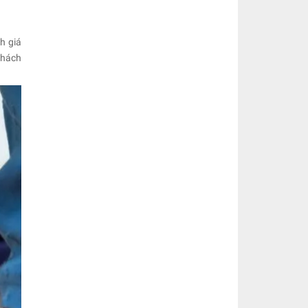
h giá
khách