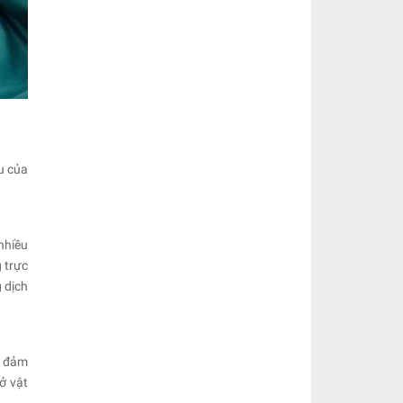
u của
nhiều
 trực
 dịch
à đảm
ở vật