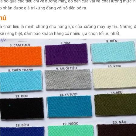
à bỏ qua các tiêu chí về đường may, độ bền của vải và chất lượng mực in
nhận được giá trị xứng đáng với số tiền bỏ ra.
hú
 chất liệu là minh chứng cho năng lực của xưởng may uy tín. Những đ
ế riêng biệt, đảm bảo khách hàng có nhiều lựa chọn tối ưu nhất.