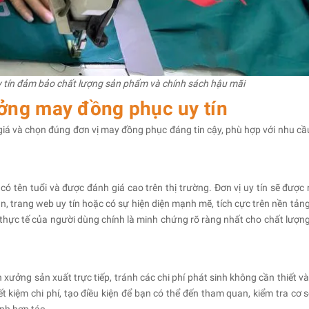
tín đảm bảo chất lượng sản phẩm và chính sách hậu mãi
ởng may đồng phục uy tín
giá và chọn đúng đơn vị may đồng phục đáng tin cậy, phù hợp với nhu cầ
 tên tuổi và được đánh giá cao trên thị trường. Đơn vị uy tín sẽ được 
àn, trang web uy tín hoặc có sự hiện diện mạnh mẽ, tích cực trên nền tảng
 thực tế của người dùng chính là minh chứng rõ ràng nhất cho chất lượng
 xưởng sản xuất trực tiếp, tránh các chi phí phát sinh không cần thiết v
ết kiệm chi phí, tạo điều kiện để bạn có thể đến tham quan, kiểm tra cơ s
ịnh hợp tác.