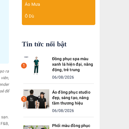
Áo Mưa
Ô Dù
Tin tức nổi bật
Đồng phục spa màu
xanh lá hiện đại, năng
1
động, trẻ trung
ạo ra
06/08/2026
viên,
ender
sẻ để
Áo đồng phục studio
đẹp, sáng tạo, nâng
2
tầm thương hiệu
06/08/2026
 sạn.
 F&B,
Phối màu đồng phục