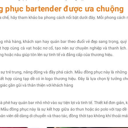
ng phục bartender được ưa chuộng
a chế, hãy tham khảo ba phong cách nổi bật dưới đây. Mỗi phong cách
g nhà hàng, khách sạn hay quán bar theo đuổi vẻ đẹp sang trọng, quý 
 hợp cùng cà vạt hoặc nơ cổ, tạo nên sự chuyên nghiệp và thanh lịch
g hoặc nâu giúp tôn lên sự tinh tế và đẳng cấp của thương hiệu.
n sự trẻ trung, năng động và đầy phá cách. Mẫu đồng phục này là những 
kết hợp cùng tạp dề có in logo thương hiệu. Đây là lựa chọn lý tưởng ch
iác gần gũi và thân thiện với khách hàng
 phê hay quán bar nhỏ nhờ vào sự tiện lợi và tinh tế. Thiết kế đơn giản, 
n. Mẫu đồng phục này là sự kết hợp giữa áo thun hoặc áo polo với tạp dề
hân viên dễ dàng di chuyển và thao tác, đồng thời tạo không khí thoải mái