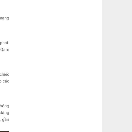
 mang
phái.
. Gam
chiếc
o các
không
 dáng
, gần