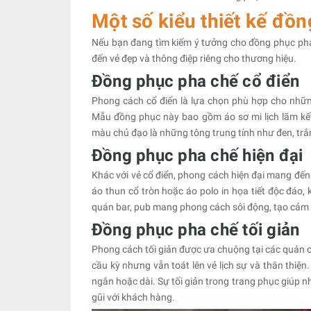
Một số kiểu thiết kế đồ
Nếu bạn đang tìm kiếm ý tưởng cho đồng phục ph
đến vẻ đẹp và thông điệp riêng cho thương hiệu.
Đồng phục pha chế cổ điển
Phong cách cổ điển là lựa chọn phù hợp cho nhữn
Mẫu đồng phục này bao gồm áo sơ mi lịch lãm kết
màu chủ đạo là những tông trung tính như đen, trắn
Đồng phục pha chế hiện đại
Khác với vẻ cổ điển, phong cách hiện đại mang đế
áo thun cổ tròn hoặc áo polo in họa tiết độc đáo, 
quán bar, pub mang phong cách sôi động, tạo cảm g
Đồng phục pha chế tối giản
Phong cách tối giản được ưa chuộng tại các quán cà
cầu kỳ nhưng vẫn toát lên vẻ lịch sự và thân thiệ
ngắn hoặc dài. Sự tối giản trong trang phục giúp n
gũi với khách hàng.