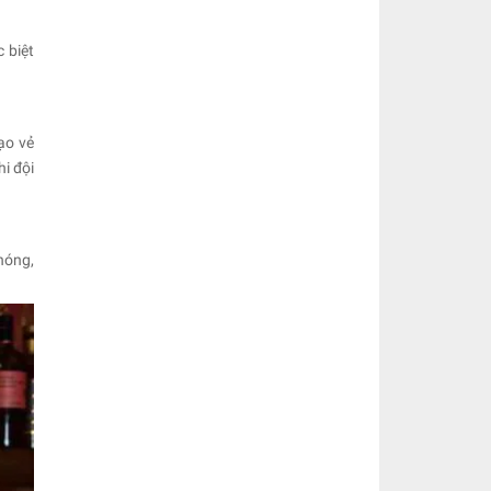
 biệt
ạo vẻ
i đội
hóng,