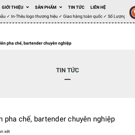
GIỚI THIỆU
SẢN PHẨM
TIN TỨC
LIÊN HỆ
ay mẫu ✓ In-Thêu logo thương hiệu ✓ Giao hàng toàn quốc ✓ Số Lượng 1
ên pha chế, bartender chuyên nghiệp
TIN TỨC
 pha chế, bartender chuyên nghiệp
n xét