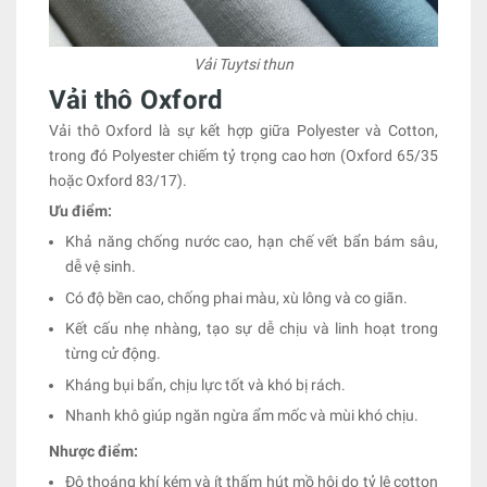
Vải Tuytsi thun
Vải thô Oxford
Vải thô Oxford là sự kết hợp giữa Polyester và Cotton,
trong đó Polyester chiếm tỷ trọng cao hơn (Oxford 65/35
hoặc Oxford 83/17).
Ưu điểm:
Khả năng chống nước cao, hạn chế vết bẩn bám sâu,
dễ vệ sinh.
Có độ bền cao, chống phai màu, xù lông và co giãn.
Kết cấu nhẹ nhàng, tạo sự dễ chịu và linh hoạt trong
từng cử động.
Kháng bụi bẩn, chịu lực tốt và khó bị rách.
Nhanh khô giúp ngăn ngừa ẩm mốc và mùi khó chịu.
Nhược điểm:
Độ thoáng khí kém và ít thấm hút mồ hôi do tỷ lệ cotton