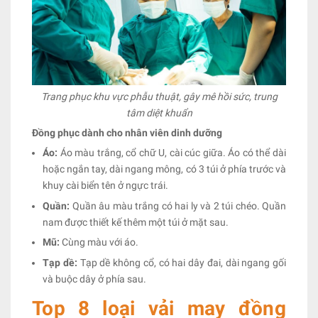
Trang phục khu vực phẫu thuật, gây mê hồi sức, trung
tâm diệt khuẩn
Đồng phục dành cho nhân viên dinh dưỡng
Áo:
Áo màu trắng, cổ chữ U, cài cúc giữa. Áo có thể dài
hoặc ngắn tay, dài ngang mông, có 3 túi ở phía trước và
khuy cài biển tên ở ngực trái.
Quần:
Quần âu màu trắng có hai ly và 2 túi chéo. Quần
nam được thiết kế thêm một túi ở mặt sau.
Mũ:
Cùng màu với áo.
Tạp dề:
Tạp dề không cổ, có hai dây đai, dài ngang gối
và buộc dây ở phía sau.
Top 8 loại vải may đồng