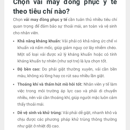
Chọn vải may đồng phục y tế
theo tiêu chí nào?
Chọn
vải may đồng phục y tế
cần tuân thủ nhiều tiêu chí
quan trọng để đảm bảo sự thoải mái, an toàn và vệ sinh
cho nhân viên.
Khả năng kháng khuẩn:
Vải phải có khả năng ức chế vi
khuẩn và nấm mốc, giúp giảm nguy cơ lây nhiễm chéo.
Một số loại vải được xử lý kháng khuẩn hoặc có tính
kháng khuẩn tự nhiên (như sợi tre) là lựa chọn tốt.
Độ bền cao:
Do phải giặt thường xuyên, vải cần bền
màu, không xù lông hay co rút sau nhiều lần giặt.
Thoáng khí và thấm hút mồ hôi tốt:
Nhân viên y tế làm
việc trong môi trường áp lực cao và phải di chuyển
nhiều, nên vải cần thoáng khí, giúp người mặc luôn cảm
thấy thoải mái.
Dễ vệ sinh và khử trùng:
Vải phải dễ giặt, nhanh khô và
chịu được các phương pháp khử trùng thông thường
như giặt ở nhiệt độ cao.