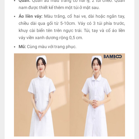
Quần:
Quần âu màu trắng có hai ly, 2 túi chéo. Quần
nam được thiết kế thêm một túi ở mặt sau.
Áo liền váy:
Màu trắng, cổ hai ve, dài hoặc ngắn tay,
chiều dài qua gối từ 5-10cm. Váy có 3 túi phía trước,
khuy cài biển tên trên ngực trái. Túi, tay và cổ áo liền
váy viền xanh dương rộng 0,5 cm.
Mũ:
Cùng màu với trang phục.