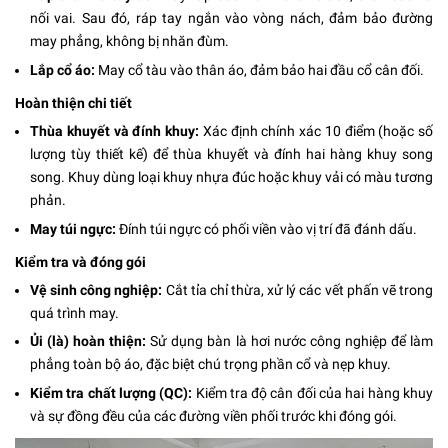
nối vai. Sau đó, ráp tay ngắn vào vòng nách, đảm bảo đường
may phẳng, không bị nhăn đùm.
Lắp cổ áo:
May cổ tàu vào thân áo, đảm bảo hai đầu cổ cân đối.
Hoàn thiện chi tiết
Thùa khuyết và đính khuy:
Xác định chính xác 10 điểm (hoặc số
lượng tùy thiết kế) để thùa khuyết và đính hai hàng khuy song
song. Khuy dùng loại khuy nhựa đúc hoặc khuy vải có màu tương
phản.
May túi ngực:
Đính túi ngực có phối viền vào vị trí đã đánh dấu.
Kiểm tra và đóng gói
Vệ sinh công nghiệp:
Cắt tỉa chỉ thừa, xử lý các vết phấn vẽ trong
quá trình may.
Ủi (là) hoàn thiện:
Sử dụng bàn là hơi nước công nghiệp để làm
phẳng toàn bộ áo, đặc biệt chú trọng phần cổ và nẹp khuy.
Kiểm tra chất lượng (QC):
Kiểm tra độ cân đối của hai hàng khuy
và sự đồng đều của các đường viền phối trước khi đóng gói.