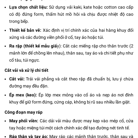
Lựa chọn chất liệu:
Sử dụng vải kaki, kate hoặc cotton cao cấp
có độ đứng form, thấm hút mồ hôi và chịu được nhiệt độ cao
trong bếp.
Thiết kế bản vẽ:
Xác định vị trí chính xác của hai hàng khuy đối
xứng và các đường viền phối ở cổ, tay áo hoặc túi.
Ra rập (thiết kế mẫu giấ
y): Cắt các miếng rập cho thân trước (2
mảnh lớn để chồng lên nhau), thân sau, tay áo và chi tiết phụ như
cổ tàu, túi ngực.
Cắt vải và xử lý chi tiết
Cắt vải:
Trải vải phẳng và cắt theo rập đã chuẩn bị, lưu ý chừa
đường may đều đặn.
Ép mex (keo):
Ép lớp mex mỏng vào cổ áo và nẹp áo nơi đính
khuy để giữ form đứng, cứng cáp, không bị rũ sau nhiều lần giặt.
Công đoạn may ráp
May phối viền:
Các dải vải màu được may kẹp vào mép cổ, cửa
tay hoặc miệng túi một cách chính xác để tạo đường nét tinh tế.
Ráp thân và tay áo:
May ráp các mảnh thân trước, thân sau và