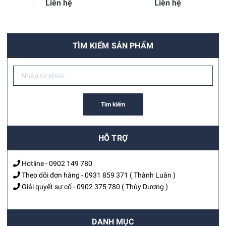
Liên hệ
Liên hệ
TÌM KIẾM SẢN PHẨM
Tìm kiếm
HỖ TRỢ
Hotline -
0902 149 780
Theo dõi đơn hàng -
0931 859 371
( Thành Luân )
Giải quyết sự cố -
0902 375 780
( Thùy Dương )
DANH MỤC