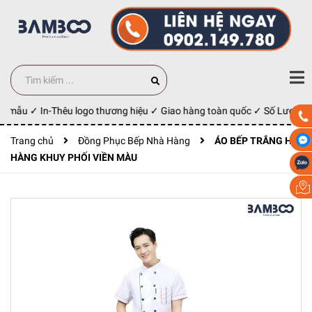
y mẫu ✓ In-Thêu logo thương hiệu ✓ Giao hàng toàn quốc ✓ Số Lượng 10
Trang chủ
Đồng Phục Bếp Nhà Hàng
ÁO BẾP TRẮNG HAI
HÀNG KHUY PHỐI VIỀN MÀU