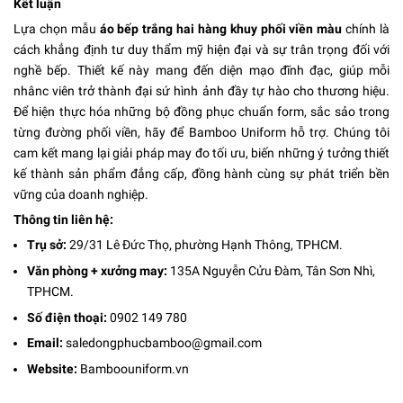
Kết luận
Lựa chọn mẫu
áo bếp trắng hai hàng khuy phối viền màu
chính là
cách khẳng định tư duy thẩm mỹ hiện đại và sự trân trọng đối với
nghề bếp. Thiết kế này mang đến diện mạo đĩnh đạc, giúp mỗi
nhânc viên trở thành đại sứ hình ảnh đầy tự hào cho thương hiệu.
Để hiện thực hóa những bộ đồng phục chuẩn form, sắc sảo trong
từng đường phối viền, hãy để Bamboo Uniform hỗ trợ. Chúng tôi
cam kết mang lại giải pháp may đo tối ưu, biến những ý tưởng thiết
kế thành sản phẩm đẳng cấp, đồng hành cùng sự phát triển bền
vững của doanh nghiệp.
Thông tin liên hệ:
Trụ sở:
29/31 Lê Đức Thọ, phường Hạnh Thông, TPHCM.
Văn phòng + xưởng may:
135A Nguyễn Cửu Đàm, Tân Sơn Nhì,
TPHCM.
Số điện thoại:
0902 149 780
Email:
saledongphucbamboo@gmail.com
Website:
Bamboouniform.vn