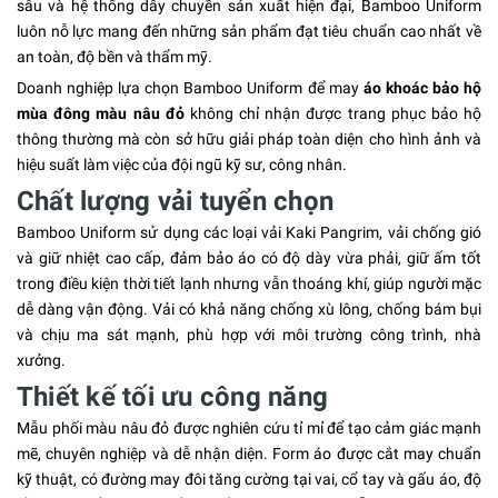
sâu và hệ thống dây chuyền sản xuất hiện đại, Bamboo Uniform
luôn nỗ lực mang đến những sản phẩm đạt tiêu chuẩn cao nhất về
an toàn, độ bền và thẩm mỹ.
Doanh nghiệp lựa chọn Bamboo Uniform để may
áo khoác bảo hộ
mùa đông màu nâu đỏ
không chỉ nhận được trang phục bảo hộ
thông thường mà còn sở hữu giải pháp toàn diện cho hình ảnh và
hiệu suất làm việc của đội ngũ kỹ sư, công nhân.
Chất lượng vải tuyển chọn
Bamboo Uniform sử dụng các loại vải Kaki Pangrim, vải chống gió
và giữ nhiệt cao cấp, đảm bảo áo có độ dày vừa phải, giữ ấm tốt
trong điều kiện thời tiết lạnh nhưng vẫn thoáng khí, giúp người mặc
dễ dàng vận động. Vải có khả năng chống xù lông, chống bám bụi
và chịu ma sát mạnh, phù hợp với môi trường công trình, nhà
xưởng.
Thiết kế tối ưu công năng
Mẫu phối màu nâu đỏ được nghiên cứu tỉ mỉ để tạo cảm giác mạnh
mẽ, chuyên nghiệp và dễ nhận diện. Form áo được cắt may chuẩn
kỹ thuật, có đường may đôi tăng cường tại vai, cổ tay và gấu áo, độ