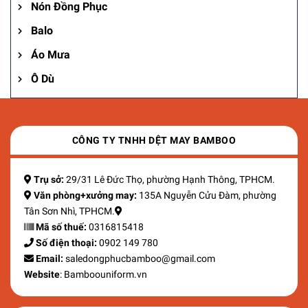
Nón Đồng Phục
Balo
Áo Mưa
Ô Dù
CÔNG TY TNHH DỆT MAY BAMBOO
Trụ sở:
29/31 Lê Đức Thọ, phường Hạnh Thông, TPHCM.
Văn phòng+xưởng may:
135A Nguyễn Cửu Đàm, phường
Tân Sơn Nhì, TPHCM.
Mã số thuế:
0316815418
Số điện thoại:
0902 149 780
Email:
saledongphucbamboo@gmail.com
Website
: Bamboouniform.vn