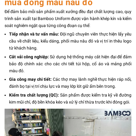
mùa đông màu nâu đỏ
Để đảm bảo mỗi sản phẩm xuất xưởng đều đạt chất lượng cao, quy
trình sản xuất tại Bamboo Uniform được vận hành khép kín và kiểm
soát nghiêm ngặt qua từng công đoạn cụ thể:
Tiếp nhận và tư vấn mẫu:
Đội ngũ chuyên viên thực hiện lấy yêu
cầu về chất liệu, kiểu dáng, phối màu nâu đỏ và vị trí in thêu logo
từ khách hàng.
Cắt vải công nghiệp:
Sử dụng hệ thống máy cắt hiện đại để đảm
bảo độ chính xác cho các chi tiết túi hộp, cổ áo và mảng phối
màu đỏ.
Gia công may chi tiết:
Các thợ may lành nghề thực hiện ráp nối,
đánh bọ tại vị trí chịu lực và may lớp lót giữ ấm bên trong.
Kiểm tra chất lượng (QC):
Sản phẩm được kiểm tra kỹ về đường
kim mũi chỉ, độ bền khóa kéo và xử lý chỉ thừa trước khi đóng gói.