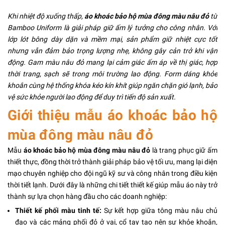
Khi nhiệt độ xuống thấp,
áo khoác bảo hộ mùa đông màu nâu đỏ
từ
Bamboo Uniform là giải pháp giữ ấm lý tưởng cho công nhân. Với
lớp lót bông dày dặn và mềm mại, sản phẩm giữ nhiệt cực tốt
nhưng vẫn đảm bảo trọng lượng nhẹ, không gây cản trở khi vận
động. Gam màu nâu đỏ mang lại cảm giác ấm áp về thị giác, hợp
thời trang, sạch sẽ trong môi trường lao động. Form dáng khỏe
khoắn cùng hệ thống khóa kéo kín khít giúp ngăn chặn gió lạnh, bảo
vệ sức khỏe người lao động để duy trì tiến độ sản xuất.
Giới thiệu mẫu áo khoác bảo hộ
mùa đông màu nâu đỏ
Mẫu
áo khoác bảo hộ mùa đông màu nâu đỏ
là trang phục giữ ấm
thiết thực, đồng thời trở thành giải pháp bảo vệ tối ưu, mang lại diện
mạo chuyên nghiệp cho đội ngũ kỹ sư và công nhân trong điều kiện
thời tiết lạnh. Dưới đây là những chi tiết thiết kế giúp mẫu áo này trở
thành sự lựa chọn hàng đầu cho các doanh nghiệp:
Thiết kế phối màu tinh tế:
Sự kết hợp giữa tông màu nâu chủ
đạo và các mảng phối đỏ ở vai, cổ tay tạo nên sự khỏe khoắn,