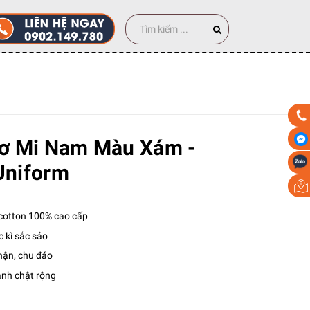
 cái
ơ Mi Nam Màu Xám -
niform
e cotton 100% cao cấp
 kì sắc sảo
hận, chu đáo
ành chật rộng