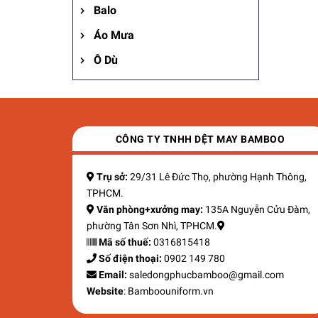
Balo
Áo Mưa
Ô Dù
CÔNG TY TNHH DỆT MAY BAMBOO
Trụ sở:
29/31 Lê Đức Thọ, phường Hạnh Thông,
TPHCM.
Văn phòng+xưởng may:
135A Nguyễn Cửu Đàm,
phường Tân Sơn Nhì, TPHCM.
Mã số thuế:
0316815418
Số điện thoại:
0902 149 780
Email:
saledongphucbamboo@gmail.com
Website
: Bamboouniform.vn