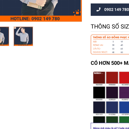
0902 149 780
THÔNG SỐ SI
CÓ HƠN 500+ 