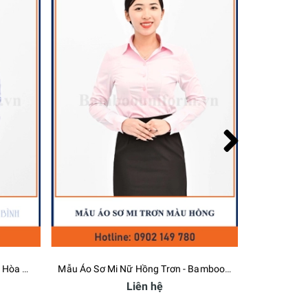
Mẫu Áo Sơ Mi Nữ Hồng Trơn - Bamboo Uniform
Mẫu 
Liên hệ
Liên hệ