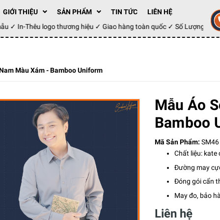
GIỚI THIỆU
SẢN PHẨM
TIN TỨC
LIÊN HỆ
 mẫu ✓ In-Thêu logo thương hiệu ✓ Giao hàng toàn quốc ✓ Số Lượng 100
 Nam Màu Xám - Bamboo Uniform
Mẫu Áo S
Bamboo U
Mã Sản Phẩm:
SM46
Chất liệu: kat
Đường may cực
Đóng gói cẩn t
May đo, bảo h
Liên hệ