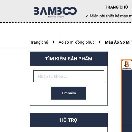
TRANG CHỦ
Đặt hàng hôm nay ✓ Miễn phí thiết kế may
Trang chủ
Áo sơ mi đồng phục
Mẫu Áo Sơ Mi
TÌM KIẾM SẢN PHẨM
Tìm kiếm
HỖ TRỢ