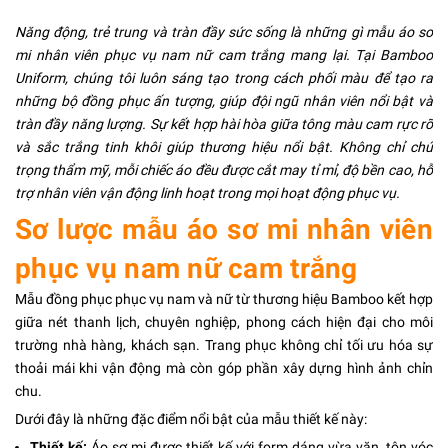
Năng động, trẻ trung và tràn đầy sức sống là những gì mẫu
áo sơ
mi nhân viên phục vụ nam nữ cam trắng
mang lại. Tại Bamboo
Uniform, chúng tôi luôn sáng tạo trong cách phối màu để tạo ra
những bộ đồng phục ấn tượng, giúp đội ngũ nhân viên nổi bật và
tràn đầy năng lượng. Sự kết hợp hài hòa giữa tông màu cam rực rỡ
và sắc trắng tinh khôi giúp thương hiệu nổi bật. Không chỉ chú
trọng thẩm mỹ, mỗi chiếc áo đều được cắt may tỉ mỉ, độ bền cao, hỗ
trợ nhân viên vận động linh hoạt trong mọi hoạt động phục vụ.
Sơ lược mẫu áo sơ mi nhân viên
phục vụ nam nữ cam trắng
Mẫu đồng phục phục vụ nam và nữ từ thương hiệu Bamboo kết hợp
giữa nét thanh lịch, chuyên nghiệp, phong cách hiện đại cho môi
trường nhà hàng, khách sạn. Trang phục không chỉ tối ưu hóa sự
thoải mái khi vận động mà còn góp phần xây dựng hình ảnh chỉn
chu.
Dưới đây là những đặc điểm nổi bật của mẫu thiết kế này:
Thiết kế:
Áo sơ mi được thiết kế với form dáng vừa vặn, tôn vóc