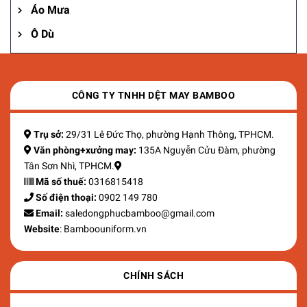
Áo Mưa
Ô Dù
CÔNG TY TNHH DỆT MAY BAMBOO
Trụ sở:
29/31 Lê Đức Thọ, phường Hạnh Thông, TPHCM.
Văn phòng+xưởng may:
135A Nguyễn Cửu Đàm, phường
Tân Sơn Nhì, TPHCM.
Mã số thuế:
0316815418
Số điện thoại:
0902 149 780
Email:
saledongphucbamboo@gmail.com
Website
: Bamboouniform.vn
CHÍNH SÁCH