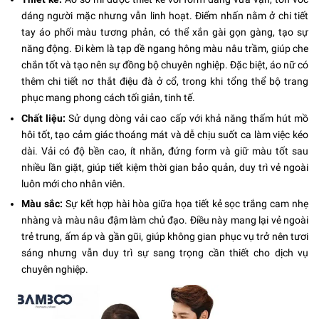
dáng người mặc nhưng vẫn linh hoạt. Điểm nhấn nằm ở chi tiết
tay áo phối màu tương phản, có thể xắn gài gọn gàng, tạo sự
năng động. Đi kèm là tạp dề ngang hông màu nâu trầm, giúp che
chắn tốt và tạo nên sự đồng bộ chuyên nghiệp. Đặc biệt, áo nữ có
thêm chi tiết nơ thắt điệu đà ở cổ, trong khi tổng thể bộ trang
phục mang phong cách tối giản, tinh tế.
Chất liệu:
Sử dụng dòng vải cao cấp với khả năng thấm hút mồ
hôi tốt, tạo cảm giác thoáng mát và dễ chịu suốt ca làm việc kéo
dài. Vải có độ bền cao, ít nhăn, đứng form và giữ màu tốt sau
nhiều lần giặt, giúp tiết kiệm thời gian bảo quản, duy trì vẻ ngoài
luôn mới cho nhân viên.
Màu sắc:
Sự kết hợp hài hòa giữa họa tiết kẻ sọc trắng cam nhẹ
nhàng và màu nâu đậm làm chủ đạo. Điều này mang lại vẻ ngoài
trẻ trung, ấm áp và gần gũi, giúp không gian phục vụ trở nên tươi
sáng nhưng vẫn duy trì sự sang trọng cần thiết cho dịch vụ
chuyên nghiệp.