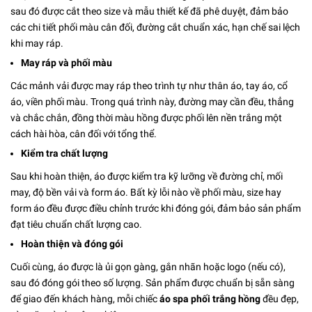
sau đó được cắt theo size và mẫu thiết kế đã phê duyệt, đảm bảo
các chi tiết phối màu cân đối, đường cắt chuẩn xác, hạn chế sai lệch
khi may ráp.
May ráp và phối màu
Các mảnh vải được may ráp theo trình tự như thân áo, tay áo, cổ
áo, viền phối màu. Trong quá trình này, đường may cần đều, thẳng
và chắc chắn, đồng thời màu hồng được phối lên nền trắng một
cách hài hòa, cân đối với tổng thể.
Kiểm tra chất lượng
Sau khi hoàn thiện, áo được kiểm tra kỹ lưỡng về đường chỉ, mối
may, độ bền vải và form áo. Bất kỳ lỗi nào về phối màu, size hay
form áo đều được điều chỉnh trước khi đóng gói, đảm bảo sản phẩm
đạt tiêu chuẩn chất lượng cao.
Hoàn thiện và đóng gói
Cuối cùng, áo được là ủi gọn gàng, gắn nhãn hoặc logo (nếu có),
sau đó đóng gói theo số lượng. Sản phẩm được chuẩn bị sẵn sàng
để giao đến khách hàng, mỗi chiếc
áo spa phối trắng hồng
đều đẹp,