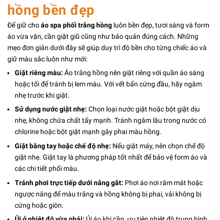
hồng bền đẹp
Để giữ cho
áo spa phối trắng hồng
luôn bền đẹp, tươi sáng và form
áo vừa vặn, cần giặt giũ cũng như bảo quản đúng cách. Những
mẹo đơn giản dưới đây sẽ giúp duy trì độ bền cho từng chiếc áo và
giữ màu sắc luôn như mới:
Giặt riêng màu:
Áo trắng hồng nên giặt riêng với quần áo sáng
hoặc tối để tránh bị lem màu. Với vết bẩn cứng đầu, hãy ngâm
nhẹ trước khi giặt.
Sử dụng nước giặt nhẹ:
Chọn loại nước giặt hoặc bột giặt dịu
nhẹ, không chứa chất tẩy mạnh. Tránh ngâm lâu trong nước có
chlorine hoặc bột giặt mạnh gây phai màu hồng.
Giặt bằng tay hoặc chế độ nhẹ:
Nếu giặt máy, nên chọn chế độ
giặt nhẹ. Giặt tay là phương pháp tốt nhất để bảo vệ form áo và
các chi tiết phối màu.
Tránh phơi trực tiếp dưới nắng gắt:
Phơi áo nơi râm mát hoặc
ngược nắng để màu trắng và hồng không bị phai, vải không bị
cứng hoặc giòn.
Ủi ở nhiệt độ vừa phải:
Ủi áo khi cần, ưu tiên nhiệt độ trung bình