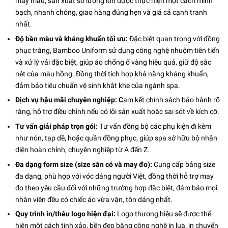
may mẫu, sản xuất số lượng lớn được thực hiện một cách minh
bạch, nhanh chóng, giao hàng đúng hẹn và giá cả cạnh tranh
nhất.
Độ bền màu và kháng khuẩn tối ưu:
Đặc biệt quan trọng với đồng
phục trắng, Bamboo Uniform sử dụng công nghệ nhuộm tiên tiến
và xử lý vải đặc biệt, giúp áo chống ố vàng hiệu quả, giữ độ sắc
nét của màu hồng. Đồng thời tích hợp khả năng kháng khuẩn,
đảm bảo tiêu chuẩn vệ sinh khắt khe của ngành spa.
Dịch vụ hậu mãi chuyên nghiệp: C
am kết chính sách bảo hành rõ
ràng, hỗ trợ điều chỉnh nếu có lỗi sản xuất hoặc sai sót về kích cỡ.
Tư vấn giải pháp trọn gói:
Tư vấn đồng bộ các phụ kiện đi kèm
như nón, tạp dề, hoặc quần đồng phục, giúp spa sở hữu bộ nhận
diện hoàn chỉnh, chuyên nghiệp từ A đến Z.
Đa dạng form size (size sẵn có và may đo):
Cung cấp bảng size
đa dạng, phù hợp với vóc dáng người Việt, đồng thời hỗ trợ may
đo theo yêu cầu đối với những trường hợp đặc biệt, đảm bảo mọi
nhân viên đều có chiếc áo vừa vặn, tôn dáng nhất.
Quy trình in/thêu logo hiện đại:
Logo thương hiệu sẽ được thể
hiện một cách tinh xảo, bền đẹp bằng công nghệ in lụa, in chuyển