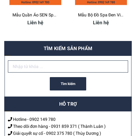
Mẫu Quần Áo SEN Spa - Bamboo Uniform
Mẫu Bộ Đồ Spa Đen Viền Mí - Bamboo Uniform
Liên hệ
Liên hệ
TÌM KIẾM SẢN PHẨM
Tìm kiếm
HỖ TRỢ
Hotline -
0902 149 780
Theo dõi đơn hàng -
0931 859 371
( Thành Luân )
Giải quyết sự cố -
0902 375 780
( Thùy Dương )