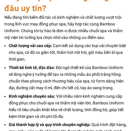
đâu uy tín?
Nếu đang tìm kiếm đối tác có kinh nghiệm và chất lượng vượt trội
trong lĩnh vực may đồng phục spa, hãy hợp tác cùng Bamboo
Uniform. Chúng tôi tự hào là đơn vị được nhiều chuỗi spa và thẩm
mỹ viện tin tưởng lựa chọn nhờ vào những ưu điểm sau:
Chất lượng vải cao cấp:
Cam kết sử dụng các loại vải chuyên biệt
cho spa, có độ co giãn tốt, thấm hút mồ hôi, giữ màu bền bỉ qua
thời gian.
Thiết kế tinh tế, độc đáo:
Đội ngũ thiết kế của Bamboo Uniform
sẽ lắng nghe ý tưởng để tạo ra những mẫu áo phối trắng hồng
chuẩn theo phong cách thương hiệu của spa, từ form dáng hiện
đại, đường cắt may tỉ mỉ, đến chi tiết cổ, tay áo sang trọng.
Kinh nghiệm chuyên sâu:
Với nhiều năm kinh nghiệm cung cấp
đồng phục cho chuỗi spa và thẩm mỹ viện lớn, Bamboo Uniform
hiểu rõ tiêu chuẩn khắt khe về chất lượng, tính đồng bộ, giúp tiết
kiệm thời gian và chi phí tối đa.
Giá thành hợp lý và quy trình chuyên nghiệp:
Quá trình đặt hàng,