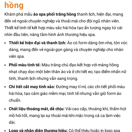
hồng
Khám phá mẫu
áo spa phối trắng hồng
thanh lịch, hiện đại, mang
đến vẻ ngoài chuyên nghiệp và thoải mái cho đội ngũ nhân viên.
Thiết kế tinh tế kết hợp màu sắc hài hòa tạo ấn tượng ngay từ cái
nhìn đầu tiên, nâng tầm hình ảnh thương hiệu spa.
Thiết kế hiện đại và thanh lịch:
Áo có form dáng ôm nhẹ, tôn vóc
dáng, mang đến vẻ ngoài gọn gàng và chuyên nghiệp cho nhân
viên spa.
Phối màu tinh tế:
Màu trắng chủ đạo kết hợp với mảng hồng
nhạt chạy dọc một bên thân áo và ở chi tiết eo, tạo điểm nhấn nữ
tính, thanh lịch nhưng vẫn sang trọng.
Chi tiết cắt may tinh xảo:
Đường may tỉ mỉ, các chi tiết phối màu
hài hòa, tạo cảm giác mềm mại, tinh tế nhưng vẫn giữ form áo
chuẩn.
Chất liệu thoáng mát, dễ chịu:
Vải cao cấp, thoáng khí, thấm hút
mồ hôi tốt, mang lại sự thoải mái khi mặc trong cả ca làm việc
dài.
Logo và nhận diện thương hiệu:
Có thể thêu hoặc in logo spa