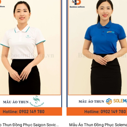
Mẫu Áo Thun Đồng Phục Saigon Sovico Phu Quoc - Bamboo Uniform