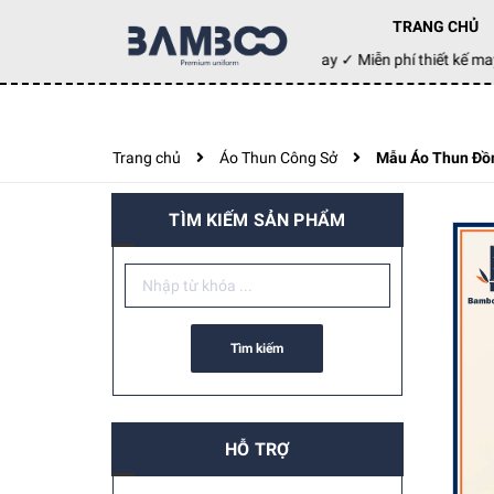
TRANG CHỦ
Đặt hàng hôm nay ✓ Miễn phí thiết kế 
Trang chủ
Áo Thun Công Sở
Mẫu Áo Thun Đồn
TÌM KIẾM SẢN PHẨM
Tìm kiếm
HỖ TRỢ