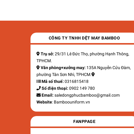
Liên hệ
CÔNG TY TNHH DỆT MAY BAMBOO
Trụ sở:
29/31 Lê Đức Thọ, phường Hạnh Thông,
TPHCM.
Văn phòng+xưởng may:
135A Nguyễn Cửu Đàm,
phường Tân Sơn Nhì, TPHCM.
Mã số thuế:
0316815418
Số điện thoại:
0902 149 780
Email:
saledongphucbamboo@gmail.com
Website
: Bamboouniform.vn
FANPPAGE