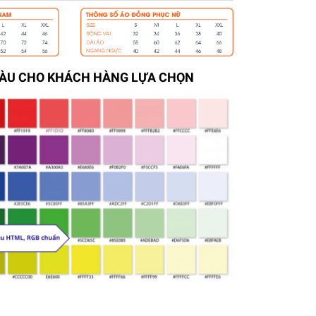
MÀU CHO KHÁCH HÀNG LỰA CHỌN