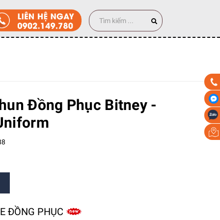
100 cái
hun Đồng Phục Bitney -
niform
88
ZE ĐỒNG PHỤC