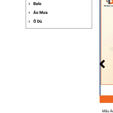
Balo
Áo Mưa
Ô Dù
Mẫu Áo Thun Đồng Phục TBN Travel - Bamboo Uniform
Mẫu Áo Thun Đồng Phục Bệnh Viện Đại Học Y Tân Tạo - Bamboo Uniform