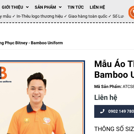
GIỚI THIỆU
SẢN PHẨM
TIN TỨC
LIÊN HỆ
may mẫu ✓ In-Thêu logo thương hiệu ✓ Giao hàng toàn quốc ✓ Số Lượng 
g Phục Bitney - Bamboo Uniform
Mẫu Áo T
Bamboo U
Mã Sản Phẩm:
ATCS
Liên hệ
0902 149 780
THÔNG SỐ SI