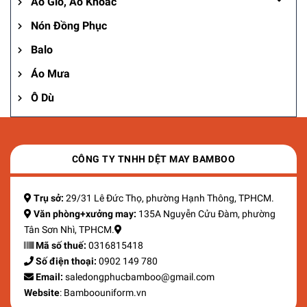
Áo Gió, Áo Khoác
Nón Đồng Phục
Balo
Áo Mưa
Ô Dù
CÔNG TY TNHH DỆT MAY BAMBOO
Trụ sở:
29/31 Lê Đức Thọ, phường Hạnh Thông, TPHCM.
Văn phòng+xưởng may:
135A Nguyễn Cửu Đàm, phường
Tân Sơn Nhì, TPHCM.
Mã số thuế:
0316815418
Số điện thoại:
0902 149 780
Email:
saledongphucbamboo@gmail.com
Website
: Bamboouniform.vn