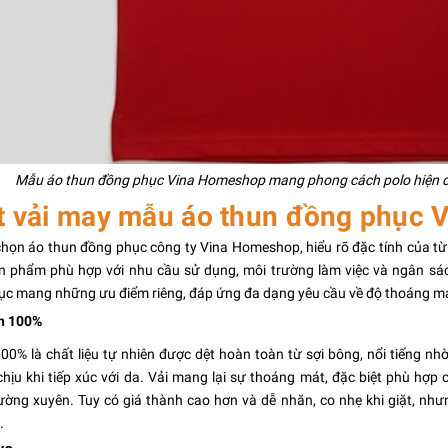
Mẫu áo thun đồng phục Vina Homeshop mang phong cách polo hiện đại
t vải may mẫu áo thun đồng phục
chọn áo thun đồng phục công ty Vina Homeshop, hiểu rõ đặc tính của từn
 phẩm phù hợp với nhu cầu sử dụng, môi trường làm việc và ngân sách
c mang những ưu điểm riêng, đáp ứng đa dạng yêu cầu về độ thoáng mát,
on 100%
00% là chất liệu tự nhiên được dệt hoàn toàn từ sợi bông, nổi tiếng 
chịu khi tiếp xúc với da. Vải mang lại sự thoáng mát, đặc biệt phù hợp
ờng xuyên. Tuy có giá thành cao hơn và dễ nhăn, co nhẹ khi giặt, như
.