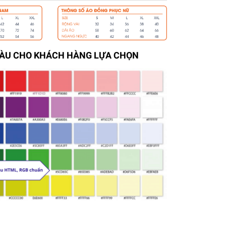
MÀU CHO KHÁCH HÀNG LỰA CHỌN