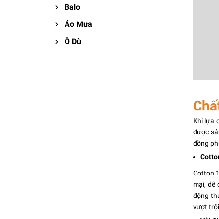
Balo
Áo Mưa
Ô Dù
Chấ
Khi lựa 
được sản
đồng phụ
Cott
Cotton 1
mại, dễ 
động thư
vượt trội