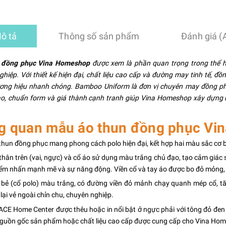
ô tả
Thông số sản phẩm
Đánh giá (
 đồng phục Vina Homeshop
được xem là phần quan trọng trong thể h
hiệp. Với thiết kế hiện đại, chất liệu cao cấp và đường may tinh tế, đ
ương hiệu nhanh chóng. Bamboo Uniform là đơn vị chuyên may đồng ph
o, chuẩn form và giá thành cạnh tranh giúp Vina Homeshop xây dựng h
g quan mẫu áo thun đồng phục Vi
hun đồng phục mang phong cách polo hiện đại, kết hợp hai màu sắc cơ b
hân trên (vai, ngực) và cổ áo sử dụng màu trắng chủ đạo, tạo cảm giác 
iểm nhấn mạnh mẽ và sự năng động. Viền cổ và tay áo được bo đỏ mỏng, t
 bẻ (cổ polo) màu trắng, có đường viền đỏ mảnh chạy quanh mép cổ, t
ại vẻ ngoài chỉn chu, chuyên nghiệp.
ACE Home Center được thêu hoặc in nổi bật ở ngực phải với tông đỏ đen 
nguồn gốc sản phẩm hoặc chất liệu cao cấp được cung cấp cho Vina Ho