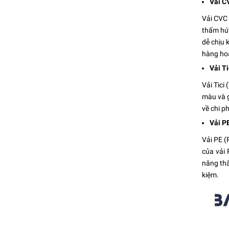
Vải 
Vải CVC 
thấm hút
dễ chịu 
hàng hoặ
Vải Ti
Vải Tici
màu và g
về chi p
Vải P
Vải PE (
của vải 
năng thấ
kiệm.