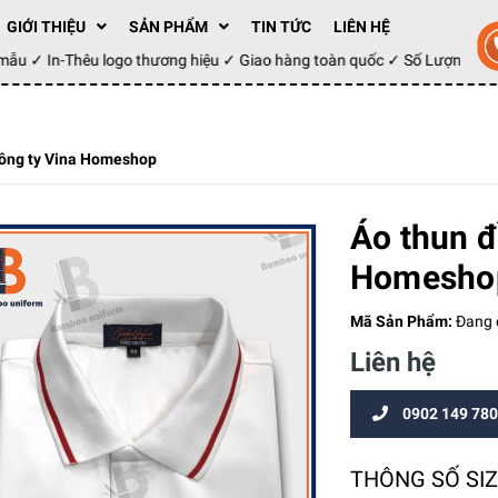
GIỚI THIỆU
SẢN PHẨM
TIN TỨC
LIÊN HỆ
ay mẫu ✓ In-Thêu logo thương hiệu ✓ Giao hàng toàn quốc ✓ Số Lượng 1
công ty Vina Homeshop
Áo thun đ
Homesho
Mã Sản Phẩm:
Đang c
Liên hệ
0902 149 780
THÔNG SỐ SI