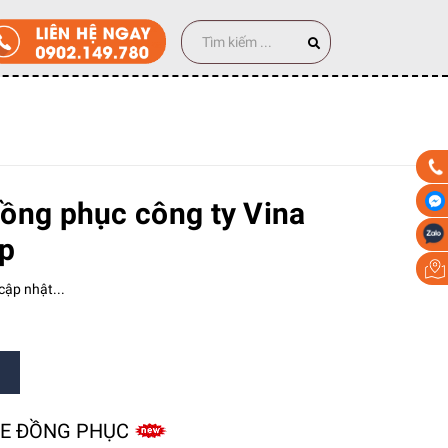
00 cái
ồng phục công ty Vina
p
ập nhật...
ZE ĐỒNG PHỤC