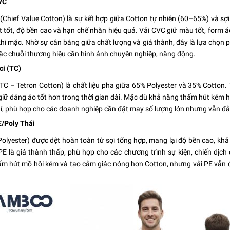
CVC
(Chief Value Cotton) là sự kết hợp giữa Cotton tự nhiên (60–65%) và sợ
 tốt, độ bền cao và hạn chế nhăn hiệu quả. Vải CVC giữ màu tốt, form áo
khi mặc. Nhờ sự cân bằng giữa chất lượng và giá thành, đây là lựa chọn 
c chuỗi thương hiệu cần hình ảnh chuyên nghiệp, năng động.
ci (TC)
 (TC – Tetron Cotton) là chất liệu pha giữa 65% Polyester và 35% Cotton. T
iữ dáng áo tốt hơn trong thời gian dài. Mặc dù khả năng thấm hút kém hơ
hí, phù hợp cho các doanh nghiệp cần đặt may số lượng lớn nhưng vẫn 
E/Poly Thái
Polyester) được dệt hoàn toàn từ sợi tổng hợp, mang lại độ bền cao, kh
PE là giá thành thấp, phù hợp cho các chương trình sự kiện, chiến dịc
m hút mồ hôi kém và tạo cảm giác nóng hơn Cotton, nhưng vải PE vẫn đư