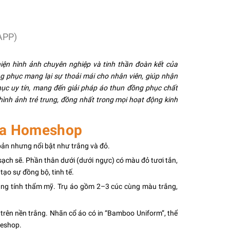
APP)
iện hình ảnh chuyên nghiệp và tinh thần đoàn kết của
ồng phục mang lại sự thoải mái cho nhân viên, giúp nhận
ục uy tín, mang đến giải pháp áo thun đồng phục chất
ình ảnh trẻ trung, đồng nhất trong mọi hoạt động kinh
na Homeshop
ản nhưng nổi bật như trắng và đỏ.
sạch sẽ. Phần thân dưới (dưới ngực) có màu đỏ tươi tắn,
ạo sự đồng bộ, tinh tế.
ăng tính thẩm mỹ. Trụ áo gồm 2–3 cúc cùng màu trắng,
trên nền trắng. Nhãn cổ áo có in “Bamboo Uniform”, thể
meshop.