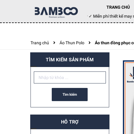
TRANG CHỦ
Đặt hàng hôm nay ✓ Miễn phí thiết kế m
Trang chủ
Áo Thun Polo
Áo thun đồng phục 
TÌM KIẾM SẢN PHẨM
Tìm kiếm
HỖ TRỢ