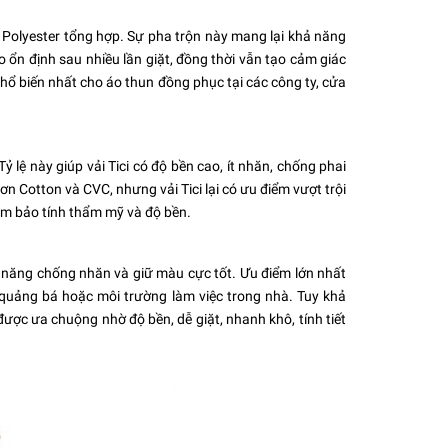
i Polyester tổng hợp. Sự pha trộn này mang lại khả năng
 ổn định sau nhiều lần giặt, đồng thời vẫn tạo cảm giác
phổ biến nhất cho áo thun đồng phục tại các công ty, cửa
ỷ lệ này giúp vải Tici có độ bền cao, ít nhăn, chống phai
n Cotton và CVC, nhưng vải Tici lại có ưu điểm vượt trội
đảm bảo tính thẩm mỹ và độ bền.
ả năng chống nhăn và giữ màu cực tốt. Ưu điểm lớn nhất
h quảng bá hoặc môi trường làm việc trong nhà. Tuy khả
ợc ưa chuộng nhờ độ bền, dễ giặt, nhanh khô, tính tiết