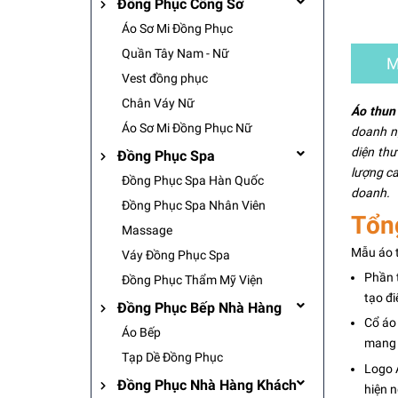
Đồng Phục Công Sở
Áo Sơ Mi Đồng Phục
Quần Tây Nam - Nữ
M
Vest đồng phục
Chân Váy Nữ
Áo thun
Áo Sơ Mi Đồng Phục Nữ
doanh ng
diện th
Đồng Phục Spa
lượng ca
Đồng Phục Spa Hàn Quốc
doanh.
Đồng Phục Spa Nhân Viên
Tổn
Massage
Mẫu áo t
Váy Đồng Phục Spa
Phần t
Đồng Phục Thẩm Mỹ Viện
tạo đ
Đồng Phục Bếp Nhà Hàng
Cổ áo
Áo Bếp
mang l
Tạp Dề Đồng Phục
Logo 
Đồng Phục Nhà Hàng Khách
hiện 