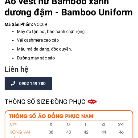
Áo vest nữ Bamboo xanh
dương đậm - Bamboo Uniform
Mã Sản Phẩm:
VCC09
May đo tận nơi, bảo hành chật rộng
Vải cashmere cao cấp
Mẫu mã đa dạng, độc quyền.
Đường may sắc sảo
Liên hệ
0902 149 780
THÔNG SỐ SIZE ĐỒNG PHỤC