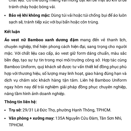
chất liệu. Có thể dùng miếng vải mỏng đặt lên bề mặt áo khi ủi để
tránh cháy hoặc bóng vải.
Bảo vệ khi không mặc:
Dùng túi vải hoặc túi chống bụi để áo luôn
sạch sẽ, tránh tiếp xúc với bụi bẩn hoặc côn trùng.
Kết luận
Áo vest nữ Bamboo xanh dương đậm
mang đến vẻ thanh lịch,
chuyên nghiệp, thể hiện phong cách hiện đại, sang trọng cho người
mặc. Với chất liệu cao cấp, áo vest giữ form dáng chuẩn, màu sắc
bền đẹp, tạo sự tự tin trong mọi môi trường công sở. Hợp tác cùng
Bamboo Uniform, quý khách sẽ được tư vấn thiết kế đồng phục phù
hợp với thương hiệu, số lượng may linh hoạt, giao hàng đúng hạn và
dịch vụ chăm sóc khách hàng tận tâm. Liên hệ Bamboo Uniform
ngay hôm nay để trải nghiệm giải pháp đồng phục chuyên nghiệp,
nâng tầm hình ảnh doanh nghiệp.
Thông tin liên hệ:
Trụ sở:
29/31 Lê Đức Thọ, phường Hạnh Thông, TPHCM.
Văn phòng + xưởng may:
135A Nguyễn Cửu Đàm, Tân Sơn Nhì,
TPHCM.