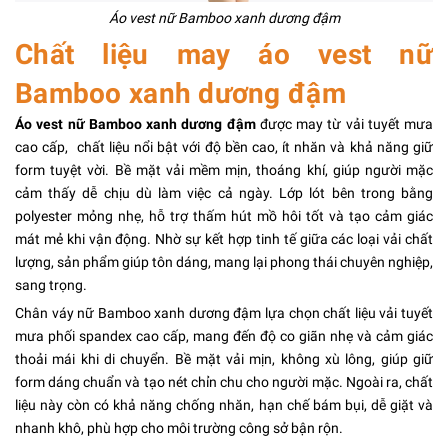
Áo vest nữ Bamboo xanh dương đậm
Chất liệu may áo vest nữ
Bamboo xanh dương đậm
Áo vest nữ Bamboo xanh dương đậm
được may từ vải tuyết mưa
cao cấp, chất liệu nổi bật với độ bền cao, ít nhăn và khả năng giữ
form tuyệt vời. Bề mặt vải mềm mịn, thoáng khí, giúp người mặc
cảm thấy dễ chịu dù làm việc cả ngày. Lớp lót bên trong bằng
polyester mỏng nhẹ, hỗ trợ thấm hút mồ hôi tốt và tạo cảm giác
mát mẻ khi vận động. Nhờ sự kết hợp tinh tế giữa các loại vải chất
lượng, sản phẩm giúp tôn dáng, mang lại phong thái chuyên nghiệp,
sang trọng.
Chân váy nữ Bamboo xanh dương đậm lựa chọn chất liệu vải tuyết
mưa phối spandex cao cấp, mang đến độ co giãn nhẹ và cảm giác
thoải mái khi di chuyển. Bề mặt vải mịn, không xù lông, giúp giữ
form dáng chuẩn và tạo nét chỉn chu cho người mặc. Ngoài ra, chất
liệu này còn có khả năng chống nhăn, hạn chế bám bụi, dễ giặt và
nhanh khô, phù hợp cho môi trường công sở bận rộn.