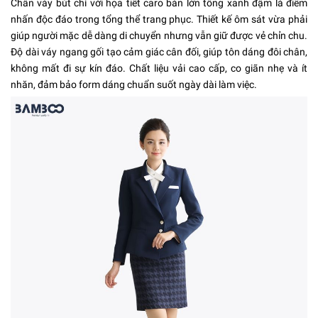
Chân váy bút chì với họa tiết caro bản lớn tông xanh đậm là điểm
nhấn độc đáo trong tổng thể trang phục. Thiết kế ôm sát vừa phải
giúp người mặc dễ dàng di chuyển nhưng vẫn giữ được vẻ chỉn chu.
Độ dài váy ngang gối tạo cảm giác cân đối, giúp tôn dáng đôi chân,
không mất đi sự kín đáo. Chất liệu vải cao cấp, co giãn nhẹ và ít
nhăn, đảm bảo form dáng chuẩn suốt ngày dài làm việc.