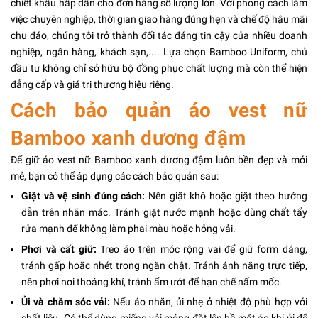
chiết khấu hấp dẫn cho đơn hàng số lượng lớn. Với phong cách làm
việc chuyên nghiệp, thời gian giao hàng đúng hẹn và chế độ hậu mãi
chu đáo, chúng tôi trở thành đối tác đáng tin cậy của nhiều doanh
nghiệp, ngân hàng, khách sạn,.... Lựa chọn Bamboo Uniform, chủ
đầu tư không chỉ sở hữu bộ đồng phục chất lượng mà còn thể hiện
đẳng cấp và giá trị thương hiệu riêng.
Cách bảo quản áo vest nữ
Bamboo xanh dương đậm
Để giữ áo vest nữ Bamboo xanh dương đậm luôn bền đẹp và mới
mẻ, bạn có thể áp dụng các cách bảo quản sau:
Giặt và vệ sinh đúng cách:
Nên giặt khô hoặc giặt theo hướng
dẫn trên nhãn mác. Tránh giặt nước mạnh hoặc dùng chất tẩy
rửa mạnh để không làm phai màu hoặc hỏng vải.
Phơi và cất giữ:
Treo áo trên móc rộng vai để giữ form dáng,
tránh gấp hoặc nhét trong ngăn chật. Tránh ánh nắng trực tiếp,
nên phơi nơi thoáng khí, tránh ẩm ướt để hạn chế nấm mốc.
Ủi và chăm sóc vải:
Nếu áo nhăn, ủi nhẹ ở nhiệt độ phù hợp với