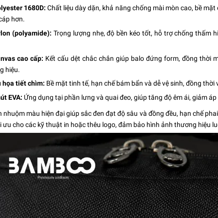
olyester 1680D:
Chất liệu dày dặn, khả năng chống mài mòn cao, bề mặt c
cáp hơn.
ylon (polyamide):
Trọng lượng nhẹ, độ bền kéo tốt, hỗ trợ chống thấm hi
anvas cao cấp:
Kết cấu dệt chắc chắn giúp balo đứng form, đồng thời m
g hiệu.
 họa tiết chìm:
Bề mặt tinh tế, hạn chế bám bẩn và dễ vệ sinh, đồng thờ
út EVA:
Ứng dụng tại phần lưng và quai đeo, giúp tăng độ êm ái, giảm áp l
h nhuộm màu hiện đại giúp sắc đen đạt độ sâu và đồng đều, hạn chế phai
ối ưu cho các kỹ thuật in hoặc thêu logo, đảm bảo hình ảnh thương hiệu lu