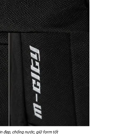
ền đẹp, chống nước, giữ form tốt