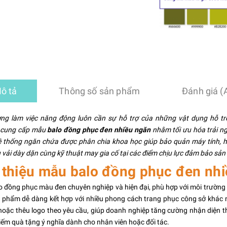
ô tả
Thông số sản phẩm
Đánh giá (
ờng làm việc năng động luôn cần sự hỗ trợ của những vật dụng hỗ tr
 cung cấp mẫu
balo đồng phục đen nhiều ngăn
nhằm tối ưu hóa trải n
ệ thống ngăn chứa được phân chia khoa học giúp bảo quản máy tính, h
u vải dày dặn cùng kỹ thuật may gia cố tại các điểm chịu lực đảm bảo sả
i thiệu mẫu balo đồng phục đen nh
 đồng phục màu đen chuyên nghiệp và hiện đại, phù hợp với môi trường d
 phẩm dễ dàng kết hợp với nhiều phong cách trang phục công sở khác n
hoặc thêu logo theo yêu cầu, giúp doanh nghiệp tăng cường nhận diện th
kiếm quà tặng ý nghĩa dành cho nhân viên hoặc đối tác.