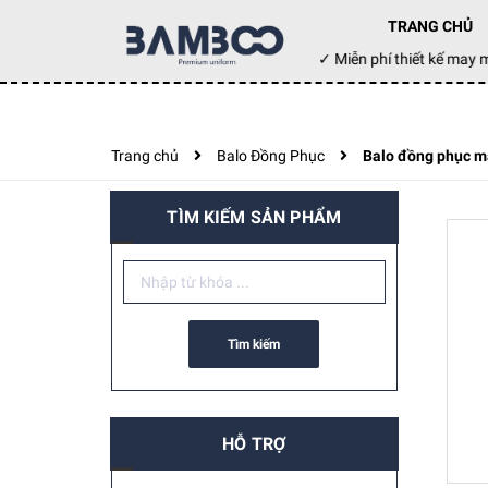
TRANG CHỦ
Đặt hàng hôm nay ✓ Miễn phí thiết kế ma
Trang chủ
Balo Đồng Phục
Balo đồng phục m
TÌM KIẾM SẢN PHẨM
Tìm kiếm
HỖ TRỢ