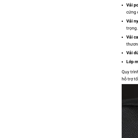
Vải p
cứng 
Vải n
trọng.
Vải c
thươn
Vải dù
Lớp m
Quy trìn
hỗ trợ t