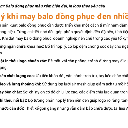
êm:
Balo đồng phục màu xám
hiện đại, in logo theo yêu cầu
 ý khi may balo đồng phục đen nhi
h sản xuất balo đồng phục cần được triển khai một cách tỉ mỉ nhằm đả
ơng hiệu. Từng chi tiết nhỏ đều góp phần quyết định đến độ bền, tính
. Khi đặt may balo đồng phục, doanh nghiệp nên chú trọng các yếu tố kỹ 
ống ngăn chứa khoa học:
Bố trí hợp lý, có lớp đệm chống sốc dày cho ng
n.
ật in thêu logo chuẩn xác:
Bề mặt vải cần phẳng, tránh đường may đi qu
dạng.
kéo chất lượng cao:
Ưu tiên khóa đôi, vận hành trơn tru, tay kéo chắc c
đeo và lưng thoáng khí:
Sử dụng lớp lưới air mesh giúp giảm tích tụ mồ hôi
ay bền chắc:
Sợi chỉ nylon có độ chịu lực cao, các điểm chịu lực quan trọ
hỉ thêu nổi bật:
Độ tương phản hợp lý trên nền đen giúp logo rõ ràng, tă
thước cân đối:
Thiết kế gọn gàng nhưng vẫn đảm bảo chứa được tài liệu A