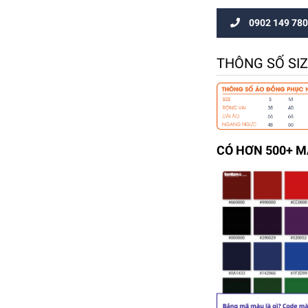
0902 149 780
THÔNG SỐ SI
CÓ HƠN 500+ 