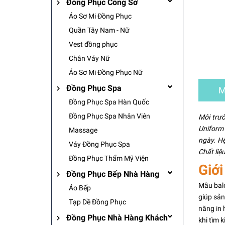
Đồng Phục Công Sở
Áo Sơ Mi Đồng Phục
Quần Tây Nam - Nữ
Vest đồng phục
Chân Váy Nữ
Áo Sơ Mi Đồng Phục Nữ
Đồng Phục Spa
M
Đồng Phục Spa Hàn Quốc
Đồng Phục Spa Nhân Viên
Môi trư
Uniform
Massage
ngày. H
Váy Đồng Phục Spa
Chất liệ
Đồng Phục Thẩm Mỹ Viện
Giớ
Đồng Phục Bếp Nhà Hàng
Mẫu balo
Áo Bếp
giúp sản
Tạp Dề Đồng Phục
năng in 
Đồng Phục Nhà Hàng Khách
khi tìm 