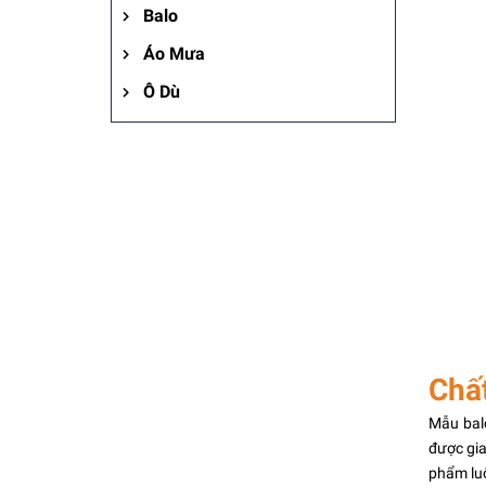
Balo
Áo Mưa
Ô Dù
Chấ
Mẫu balo
được gia
phẩm luô