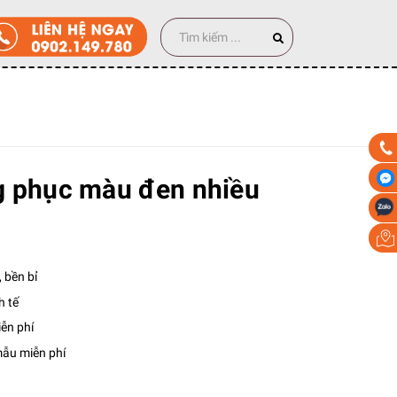
0 cái
g phục màu đen nhiều
 bền bỉ
h tế
iễn phí
mẫu miễn phí