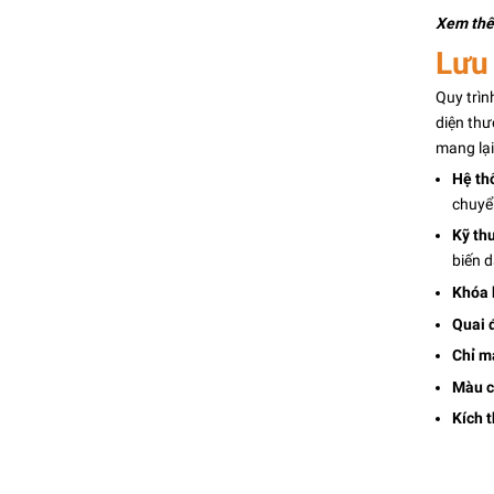
Xem th
Lưu
Quy trìn
diện thư
mang lại
Hệ th
chuyể
Kỹ thu
biến 
Khóa 
Quai 
Chỉ m
Màu c
Kích 