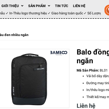
GIỚI THIỆU
SẢN PHẨM
TIN TỨC
LIÊN HỆ
y mẫu ✓ In-Thêu logo thương hiệu ✓ Giao hàng toàn quốc ✓ Số Lượng 10
àu đen nhiều ngăn
Balo đồn
ngăn
Mã Sản Phẩm:
BL01
Vải bố dày dặn,
Đường may tin
In/thêu logo m
Thiết kế/may 
Liên hệ