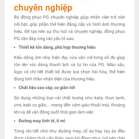
chuyên nghiệp
Bộ đồng phục PG chuyên nghiệp giúp nhân viên trở nên
nổi bật, góp phần thể hiện đẳng cấp và hình ảnh thương
hiệu. Để tạo nên sự thu hút và chuyên nghiệp, đồng phục
PG cần đáp ứng các yếu tố sau:
Thiết kế tôn dáng, phù hợp thương hiệu
Kiểu dáng ôm nhẹ, hiện đại, vừa vặn với từng số đo giúp
tôn lên vóc dáng thanh lịch và tự tin của PG. Màu sắc,
logo và chi tiết thiết kế được lựa chọn hài hòa, thể hiện
đúng tinh thần nhận diện của thương hiệu.
Chất liệu cao cấp, co giãn tốt
Sử dụng những loại vải chất lượng như kate, thun lạnh,
umi, kaki co giãn,… mang đến cảm giác thoải mái, thoáng
khí và dễ vận động suốt thời gian làm việc.
Đường may tinh tế, tỉ mỉ
Từng chi tiết nhỏ như đường may, cổ áo hay tay áo đều
được chăm chút cẩn thận, giúp bộ đồng phục trở nên chỉn