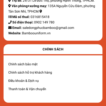
Trụ sở:
29/31 Lê Đức Thọ, phường Hạnh Thông, TPHCM.
Văn phòng+xưởng may:
135A Nguyễn Cửu Đàm, phường
Tân Sơn Nhì, TPHCM.
Mã số thuế:
0316815418
Số điện thoại:
0902 149 780
Email:
saledongphucbamboo@gmail.com
Website
: Bamboouniform.vn
CHÍNH SÁCH
Chính sách bảo mật
Chính sách hỗ trợ khách hàng
Điều khoản & Dịch vụ
Thanh toán & Vận chuyển