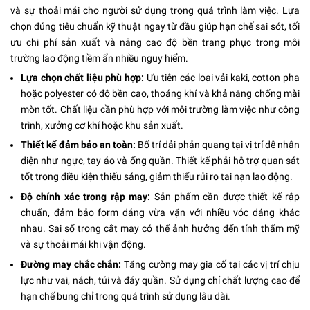
và sự thoải mái cho người sử dụng trong quá trình làm việc. Lựa
chọn đúng tiêu chuẩn kỹ thuật ngay từ đầu giúp hạn chế sai sót, tối
ưu chi phí sản xuất và nâng cao độ bền trang phục trong môi
trường lao động tiềm ẩn nhiều nguy hiểm.
Lựa chọn chất liệu phù hợp:
Ưu tiên các loại vải kaki, cotton pha
hoặc polyester có độ bền cao, thoáng khí và khả năng chống mài
mòn tốt. Chất liệu cần phù hợp với môi trường làm việc như công
trình, xưởng cơ khí hoặc khu sản xuất.
Thiết kế đảm bảo an toàn:
Bố trí dải phản quang tại vị trí dễ nhận
diện như ngực, tay áo và ống quần. Thiết kế phải hỗ trợ quan sát
tốt trong điều kiện thiếu sáng, giảm thiểu rủi ro tai nạn lao động.
Độ chính xác trong rập may:
Sản phẩm cần được thiết kế rập
chuẩn, đảm bảo form dáng vừa vặn với nhiều vóc dáng khác
nhau. Sai số trong cắt may có thể ảnh hưởng đến tính thẩm mỹ
và sự thoải mái khi vận động.
Đường may chắc chắn:
Tăng cường may gia cố tại các vị trí chịu
lực như vai, nách, túi và đáy quần. Sử dụng chỉ chất lượng cao để
hạn chế bung chỉ trong quá trình sử dụng lâu dài.