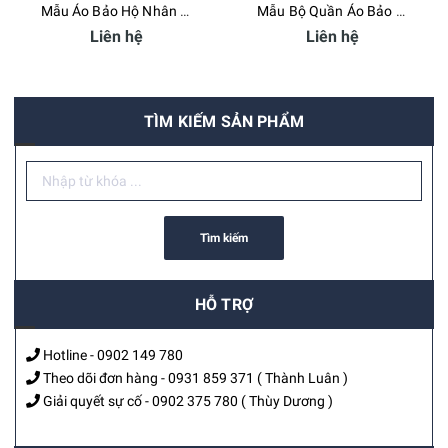
Mẫu Áo Bảo Hộ Nhân Viên Kỹ Thuật Royal Hoàng Gia
Mẫu Bộ Quần Áo Bảo Hộ Lao Động Công Ty HBOM - Bamboo Uniform
Liên hệ
Liên hệ
TÌM KIẾM SẢN PHẨM
Tìm kiếm
HỖ TRỢ
Hotline -
0902 149 780
Theo dõi đơn hàng -
0931 859 371
( Thành Luân )
Giải quyết sự cố -
0902 375 780
( Thùy Dương )