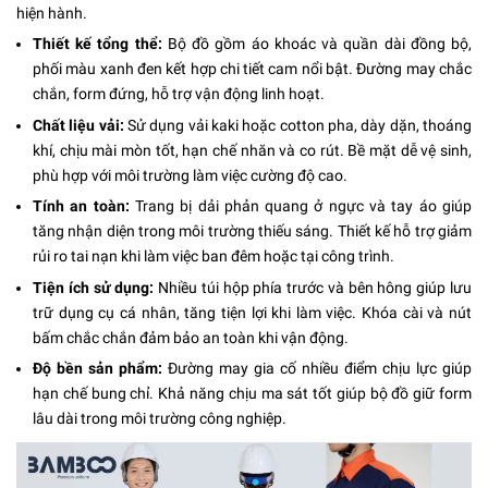
hiện hành.
Thiết kế tổng thể:
Bộ đồ gồm áo khoác và quần dài đồng bộ,
phối màu xanh đen kết hợp chi tiết cam nổi bật. Đường may chắc
chắn, form đứng, hỗ trợ vận động linh hoạt.
Chất liệu vải:
Sử dụng vải kaki hoặc cotton pha, dày dặn, thoáng
khí, chịu mài mòn tốt, hạn chế nhăn và co rút. Bề mặt dễ vệ sinh,
phù hợp với môi trường làm việc cường độ cao.
Tính an toàn:
Trang bị dải phản quang ở ngực và tay áo giúp
tăng nhận diện trong môi trường thiếu sáng. Thiết kế hỗ trợ giảm
rủi ro tai nạn khi làm việc ban đêm hoặc tại công trình.
Tiện ích sử dụng:
Nhiều túi hộp phía trước và bên hông giúp lưu
trữ dụng cụ cá nhân, tăng tiện lợi khi làm việc. Khóa cài và nút
bấm chắc chắn đảm bảo an toàn khi vận động.
Độ bền sản phẩm:
Đường may gia cố nhiều điểm chịu lực giúp
hạn chế bung chỉ. Khả năng chịu ma sát tốt giúp bộ đồ giữ form
lâu dài trong môi trường công nghiệp.