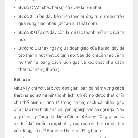
Bước 1:
Vắt chéo hai sợi dây váy lại với nhau.
Bước 2:
Luồn dây bên trên theo hướng từ dưới lên trên
qua vòng giao nhau (để tạo nút thắt đơn).
Bước 3:
Gấp sợi dây còn lại để tạo thành phần nơ (cánh
nơ).
Bước 4:
Giữ tay ngay giữa đoạn giao của hai sợi dây để
tạo thành nút thắt cố định nơ. Sau đó, chỉ cần tạo cánh
nơ thứ hai bằng cách luồn qua và kéo chặt như cách
thắt nơ thông thường.
Kết luận
Như vậy, chỉ với vài bước đơn giản, bạn đã nắm vững
cách
thắt nơ áo sơ mi nữ
thanh lịch. Chiếc nơ được thắt chỉn
chu thể hiện sự tinh tế trong phong cách cá nhân, góp
phần tạo nên hình ảnh chuyên nghiệp cho cả đội ngũ. Nếu
quý công ty đang tìm kiếm đối tác để may đồng phục sơ
mi thiết kế chuẩn mực, chất liệu cao cấp và form dáng tôn
vóc dáng, hãy để Bamboo Uniform đồng hành.