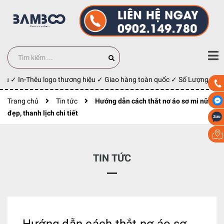
u ✓ In-Thêu logo thương hiệu ✓ Giao hàng toàn quốc ✓ Số Lượng 100 cá
Trang chủ
Tin tức
Hướng dẫn cách thắt nơ áo sơ mi nữ
đẹp, thanh lịch chi tiết
TIN TỨC
Hướng dẫn cách thắt nơ áo sơ