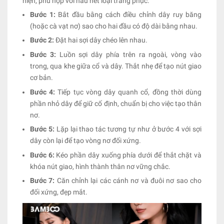
hiện, phù hợp với hầu hết loại trang phục.
Bước 1:
Bắt đầu bằng cách điều chỉnh dây ruy băng
(hoặc cà vạt nơ) sao cho hai đầu có độ dài bằng nhau.
Bước 2:
Đặt hai sợi dây chéo lên nhau.
Bước 3:
Luồn sợi dây phía trên ra ngoài, vòng vào
trong, qua khe giữa cổ và dây. Thắt nhẹ để tạo nút giao
cơ bản.
Bước 4:
Tiếp tục vòng dây quanh cổ, đồng thời dùng
phần nhỏ dây để giữ cố định, chuẩn bị cho việc tạo thân
nơ.
Bước 5:
Lặp lại thao tác tương tự như ở bước 4 với sợi
dây còn lại để tạo vòng nơ đối xứng.
Bước 6:
Kéo phần dây xuống phía dưới để thắt chặt và
khóa nút giao, hình thành thân nơ vững chắc.
Bước 7:
Căn chỉnh lại các cánh nơ và đuôi nơ sao cho
đối xứng, đẹp mắt.