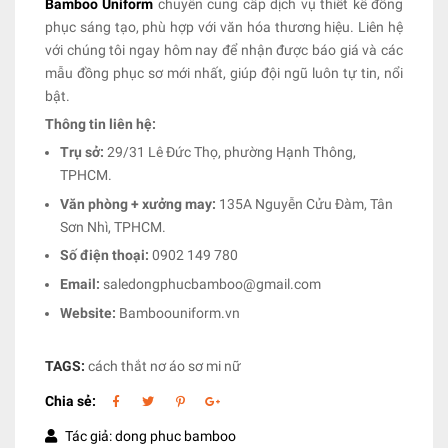
Bamboo Uniform
chuyên cung cấp dịch vụ thiết kế đồng
phục sáng tạo, phù hợp với văn hóa thương hiệu. Liên hệ
với chúng tôi ngay hôm nay để nhận được báo giá và các
mẫu đồng phục sơ mới nhất, giúp đội ngũ luôn tự tin, nổi
bật.
Thông tin liên hệ:
Trụ sở:
29/31 Lê Đức Thọ, phường Hạnh Thông,
TPHCM.
Văn phòng + xưởng may:
135A Nguyễn Cửu Đàm, Tân
Sơn Nhì, TPHCM.
Số điện thoại:
0902 149 780
Email:
saledongphucbamboo@gmail.com
Website:
Bamboouniform.vn
TAGS:
cách thắt nơ áo sơ mi nữ
Chia sẻ:
Tác giả: dong phuc bamboo