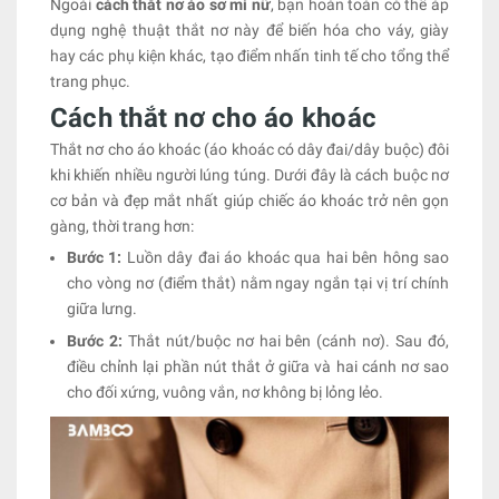
Ngoài
cách thắt nơ áo sơ mi nữ
, bạn hoàn toàn có thể áp
dụng nghệ thuật thắt nơ này để biến hóa cho váy, giày
hay các phụ kiện khác, tạo điểm nhấn tinh tế cho tổng thể
trang phục.
Cách thắt nơ cho áo khoác
Thắt nơ cho áo khoác (áo khoác có dây đai/dây buộc) đôi
khi khiến nhiều người lúng túng. Dưới đây là cách buộc nơ
cơ bản và đẹp mắt nhất giúp chiếc áo khoác trở nên gọn
gàng, thời trang hơn:
Bước 1:
Luồn dây đai áo khoác qua hai bên hông sao
cho vòng nơ (điểm thắt) nằm ngay ngắn tại vị trí chính
giữa lưng.
Bước 2:
Thắt nút/buộc nơ hai bên (cánh nơ). Sau đó,
điều chỉnh lại phần nút thắt ở giữa và hai cánh nơ sao
cho đối xứng, vuông vắn, nơ không bị lỏng lẻo.