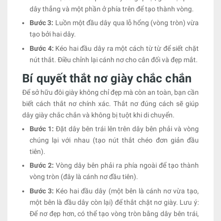
dây thẳng và một phần ở phía trên để tạo thành vòng.
Bước 3:
Luồn một đầu dây qua lỗ hổng (vòng tròn) vừa
tạo bởi hai dây.
Bước 4:
Kéo hai đầu dây ra một cách từ từ để siết chặt
nút thắt. Điều chỉnh lại cánh nơ cho cân đối và đẹp mắt.
Bí quyết thắt nơ giày chắc chắn
Để sở hữu đôi giày không chỉ đẹp mà còn an toàn, bạn cần
biết cách thắt nơ chính xác. Thắt nơ đúng cách sẽ giúp
dây giày chắc chắn và không bị tuột khi di chuyển.
Bước 1:
Đặt dây bên trái lên trên dây bên phải và vòng
chúng lại với nhau (tạo nút thắt chéo đơn giản đầu
tiên).
Bước 2:
Vòng dây bên phải ra phía ngoài để tạo thành
vòng tròn (đây là cánh nơ đầu tiên).
Bước 3:
Kéo hai đầu dây (một bên là cánh nơ vừa tạo,
một bên là đầu dây còn lại) để thắt chặt nơ giày. Lưu ý:
Để nơ đẹp hơn, có thể tạo vòng tròn bằng dây bên trái,