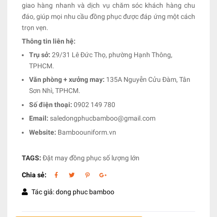
giao hàng nhanh và dịch vụ chăm sóc khách hàng chu
đáo, giúp mọi nhu cầu đồng phục được đáp ứng một cách
trọn vẹn.
Thông tin liên hệ:
Trụ sở:
29/31 Lê Đức Thọ, phường Hạnh Thông,
TPHCM.
Văn phòng + xưởng may:
135A Nguyễn Cửu Đàm, Tân
Sơn Nhì, TPHCM.
Số điện thoại:
0902 149 780
Email:
saledongphucbamboo@gmail.com
Website:
Bamboouniform.vn
TAGS:
Đặt may đồng phục số lượng lớn
Chia sẻ:
Tác giả: dong phuc bamboo