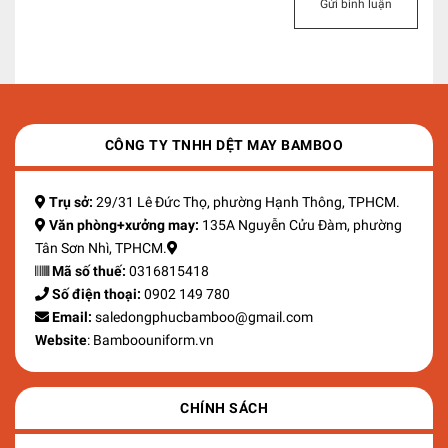
Gửi bình luận
CÔNG TY TNHH DỆT MAY BAMBOO
Trụ sở:
29/31 Lê Đức Thọ, phường Hạnh Thông, TPHCM.
Văn phòng+xưởng may:
135A Nguyễn Cửu Đàm, phường
Tân Sơn Nhì, TPHCM.
Mã số thuế:
0316815418
Số điện thoại:
0902 149 780
Email:
saledongphucbamboo@gmail.com
Website
: Bamboouniform.vn
CHÍNH SÁCH