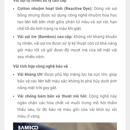
Vải sợi tự nhiên xử lý cao cấp
Cotton nhuộm hoạt tính (Reactive Dye):
Dòng vải sợi
bông nhưng được sử dụng công nghệ nhuộm hóa học
tạo liên kết bền chặt giữa phân tử màu và sợi vải, hạn
chế tối đa tình trạng ra màu khi giặt.
Vải sợi tre (Bamboo) cao cấp:
Không chỉ kháng khuẩn
tự nhiên, vải sợi tre được xử lý kỹ thuật còn có khả năng
giữ màu tốt và giữ được độ mượt mà của bề mặt vải
sau nhiều năm.
Vải tích hợp công nghệ bảo vệ
Vải kháng UV:
Được phủ lớp màng lọc tia cực tím, giúp
bảo vệ các liên kết màu sắc không bị phá hủy dưới ánh
nắng mặt trời gay gắt.
Vải chống bám bẩn và thoát mồ hôi:
Công nghệ này
ngăn chặn các hóa chất và muối trong mồ hôi thẩm
thấu sâu, từ đó bảo vệ màu gốc của vải khỏi sự xỉn
màu, ố vàng.