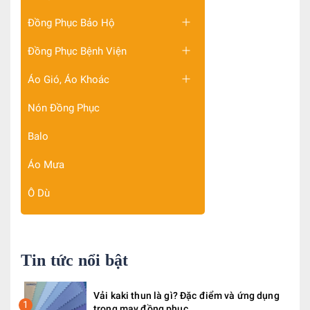
Đồng Phục Bảo Hộ
Đồng Phục Bệnh Viện
Áo Gió, Áo Khoác
Nón Đồng Phục
Balo
Áo Mưa
Ô Dù
Tin tức nổi bật
Vải kaki thun là gì? Đặc điểm và ứng dụng
1
trong may đồng phục