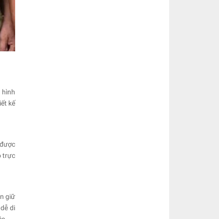
 hình
ết kế
 được
 trực
n giữ
dễ di