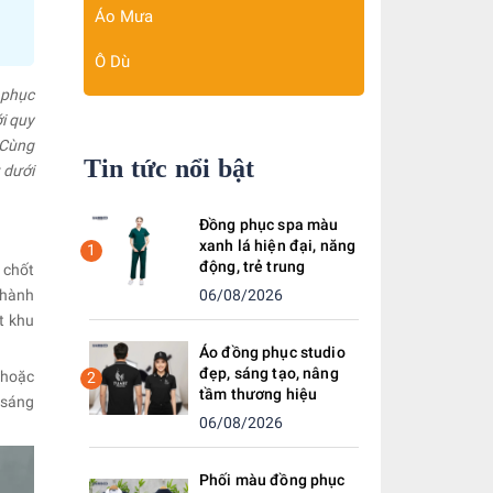
Áo Mưa
Ô Dù
 phục
i quy
 Cùng
Tin tức nổi bật
 dưới
Đồng phục spa màu
xanh lá hiện đại, năng
1
động, trẻ trung
 chốt
thành
06/08/2026
t khu
Áo đồng phục studio
đẹp, sáng tạo, nâng
 hoặc
2
tầm thương hiệu
 sáng
06/08/2026
Phối màu đồng phục