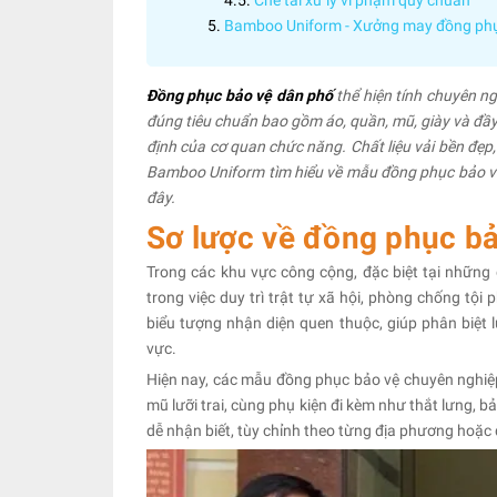
Chế tài xử lý vi phạm quy chuẩn
Bamboo Uniform - Xưởng may đồng phục
Đồng phục bảo vệ dân phố
thể hiện tính chuyên ng
đúng tiêu chuẩn bao gồm áo, quần, mũ, giày và đầy 
định của cơ quan chức năng. Chất liệu vải bền đẹp,
Bamboo Uniform tìm hiểu về mẫu đồng phục bảo vệ
đây.
Sơ lược về đồng phục b
Trong các khu vực công cộng, đặc biệt tại những 
trong việc duy trì trật tự xã hội, phòng chống t
biểu tượng nhận diện quen thuộc, giúp phân biệt 
vực.
Hiện nay, các mẫu đồng phục bảo vệ chuyên nghiệp
mũ lưỡi trai, cùng phụ kiện đi kèm như thắt lưng, 
dễ nhận biết, tùy chỉnh theo từng địa phương hoặc 