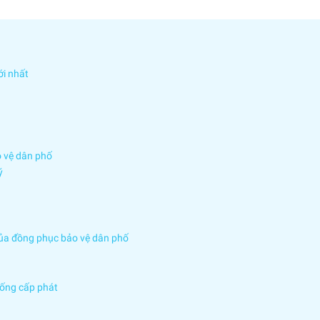
i nhất
o vệ dân phố
ý
của đồng phục bảo vệ dân phố
hống cấp phát