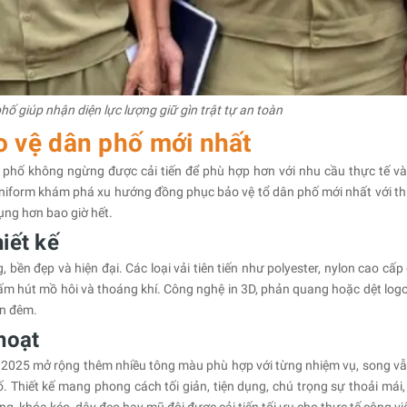
ố giúp nhận diện lực lượng giữ gìn trật tự an toàn
 vệ dân phố mới nhất
phố không ngừng được cải tiến để phù hợp hơn với nhu cầu thực tế và
iform khám phá xu hướng đồng phục bảo vệ tổ dân phố mới nhất với thi
ụng hơn bao giờ hết.
iết kế
ền đẹp và hiện đại. Các loại vải tiên tiến như polyester, nylon cao cấp
ấm hút mồ hôi và thoáng khí. Công nghệ in 3D, phản quang hoặc dệt logo
an đêm.
hoạt
2025 mở rộng thêm nhiều tông màu phù hợp với từng nhiệm vụ, song vẫ
 Thiết kế mang phong cách tối giản, tiện dụng, chú trọng sự thoải mái, 