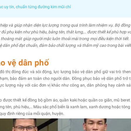
 uy tín, chuẩn từng đường kim mũi chỉ
hiệp và giúp nhận diện lực lượng trong quá trình làm nhiệm vụ. Bộ đồng
đủ phụ kiện như phù hiệu, bảng tên, thắt lưng,… được thiết kế phù hợp vớ
 thoáng mát giúp người mặc luôn thoải mái trong mọi điều kiện thời tiết.
 dân phố đạt chuẩn, đảm bảo chất lượng và thẩm mỹ cao trong bài viết
ảo vệ dân phố
đô thị đông đúc và sôi động, lực lượng bảo vệ dân phố giữ vai trò then
ội phạm, bảo đảm an toàn cho người dân. Đồng phục bảo vệ dân phố trở 
lực lượng này với các đơn vị khác như công an, dân phòng hay cảnh sá
 được thiết kế đồng bộ gồm áo, quần kaki hoặc quần co giãn, mũ beret
bảng tên, phù hiệu,… Màu sắc phổ biến là xanh lam, xanh dương hoặc tông
quy định riêng của mỗi quận, huyện.