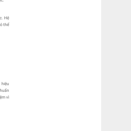
ệc.
c. Hệ
ó thể
 hiệu
 huấn
ệm vì