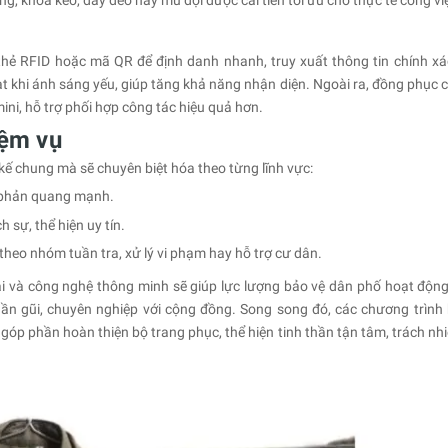
ựng, khóa kéo, dây đeo hay mũ đội được cải tiến tối ưu cho thực tế công vi
hẻ RFID hoặc mã QR để định danh nhanh, truy xuất thông tin chính xá
 khi ánh sáng yếu, giúp tăng khả năng nhận diện. Ngoài ra, đồng phục c
 mini, hỗ trợ phối hợp công tác hiệu quả hơn.
iệm vụ
ế chung mà sẽ chuyên biệt hóa theo từng lĩnh vực:
, phản quang mạnh.
h sự, thể hiện uy tín.
heo nhóm tuần tra, xử lý vi phạm hay hỗ trợ cư dân.
 đại và công nghệ thông minh sẽ giúp lực lượng bảo vệ dân phố hoạt động
gần gũi, chuyên nghiệp với cộng đồng. Song song đó, các chương trình
góp phần hoàn thiện bộ trang phục, thể hiện tinh thần tận tâm, trách nhi