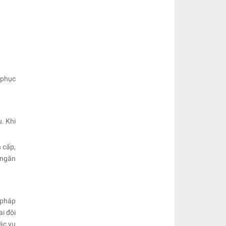
g phục
. Khi
 cấp,
 ngăn
 pháp
i đội
ác vụ