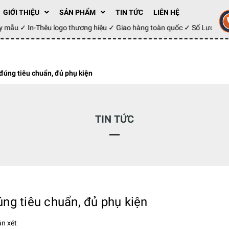
GIỚI THIỆU
SẢN PHẨM
TIN TỨC
LIÊN HỆ
 may mẫu ✓ In-Thêu logo thương hiệu ✓ Giao hàng toàn quốc ✓ Số Lượng
đúng tiêu chuẩn, đủ phụ kiện
TIN TỨC
ng tiêu chuẩn, đủ phụ kiện
n xét