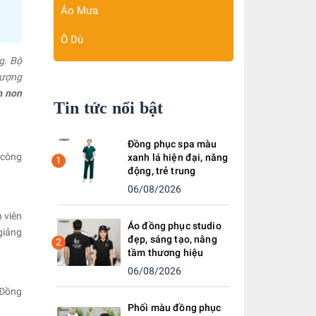
Áo Mưa
Ô Dù
g. Bộ
tượng
m non
Tin tức nổi bật
Đồng phục spa màu
 công
xanh lá hiện đại, năng
1
động, trẻ trung
06/08/2026
 viên
Áo đồng phục studio
giảng
đẹp, sáng tạo, nâng
2
tầm thương hiệu
06/08/2026
 Đồng
Phối màu đồng phục