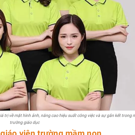
 trị về mặt hình ảnh, nâng cao hiệu suất công việc và sự gắn kết trong 
trường giáo dục
 giáo viên trường mầm non