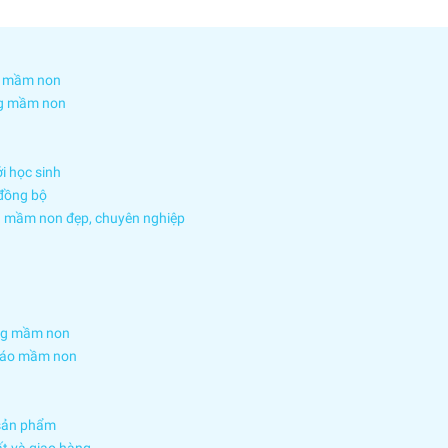
ng mầm non
ng mầm non
i học sinh
 đồng bộ
g mầm non đẹp, chuyên nghiệp
ờng mầm non
giáo mầm non
 sản phẩm