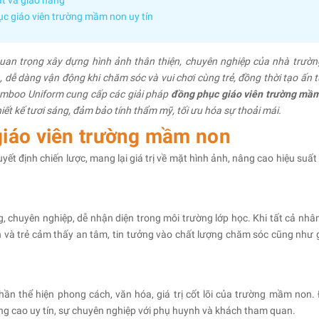
ất và giao hàng
c giáo viên trường mầm non uy tín
quan trọng xây dựng hình ảnh thân thiện, chuyên nghiệp của nhà trườn
n, dễ dàng vận động khi chăm sóc và vui chơi cùng trẻ, đồng thời tạo ấn 
Bamboo Uniform cung cấp các giải pháp
đồng phục giáo viên trường mầ
hiết kế tươi sáng, đảm bảo tính thẩm mỹ, tối ưu hóa sự thoải mái.
giáo viên trường mầm non
ết định chiến lược, mang lại giá trị về mặt hình ảnh, nâng cao hiệu suất
 chuyên nghiệp, dễ nhận diện trong môi trường lớp học. Khi tất cả nhân
 và trẻ cảm thấy an tâm, tin tưởng vào chất lượng chăm sóc cũng như 
ần thể hiện phong cách, văn hóa, giá trị cốt lõi của trường mầm non.
âng cao uy tín, sự chuyên nghiệp với phụ huynh và khách tham quan.