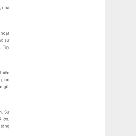
, nhà
 hoạt
ảo sự
. Tuy
thiên
 gian
n gũi
h. Sự
 lớn.
 tăng