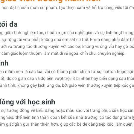
non đạt chuẩn mực sư phạm, tạo thiện cảm và hỗ trợ công việc tối đa
tối đa
g giữa tính nghiêm túc, chuẩn mực của nghề giáo và sự linh hoạt trong
iên sự rộng rãi vừa phải, không quá ôm sát cơ thể. Form dáng phải đảm b
người và tương tác thường xuyên với các bé, không vướng víu hay gò bó
ây cảm giác luộm thuộm, làm mất đi vẻ ngoài chỉn chu, chuyên nghiệp.
tính
ên mầm non là các loại vải có thành phần chính từ sợi cotton hoặc sợi 
t, độ co giãn cao và độ bền vượt trội, ít bị nhăn hay biến dạng sau thời
lành tính, không gây kích ứng da, bởi giáo viên thường xuyên tiếp xúc gầ
ồng với học sinh
sự tương đồng về kiểu dáng hoặc màu sắc với trang phục của học sin
nghiệp, thể hiện tinh thần đoàn kết của nhà trường, có tác dụng tâm lý
m giác gần gũi, thân thiện hơn, giúp các bé dễ dàng tiếp xúc, làm quen,