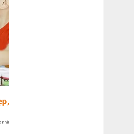
p,
o nhà