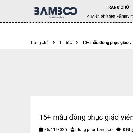
TRANG CHỦ
Đặt hàng hôm nay ✓ Miễn phí thiết kế m
Trang chủ
Tin tức
15+ mẫu đồng phục giáo vi
15+ mẫu đồng phục giáo viên
26/11/2025
dong phuc bamboo
0 Nhậ