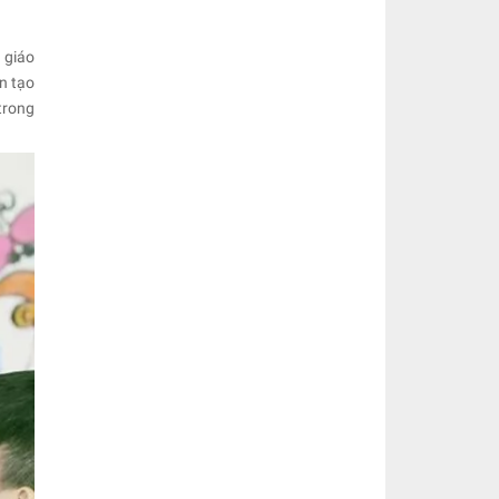
 giáo
n tạo
trong