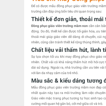
Để có được mẫu đồng phục giáo viên trường mầm 
trường cần đáp ứng bốn tiêu chí quan trọng sau:
Thiết kế đơn giản, thoải mái 
Đồng phục giáo viên trường mầm non
cần cân bằn
động. Do đó, thiết kế cần được tối giản hóa, ưu t
thoải mái giúp giáo viên dễ dàng di chuyển, cúi 
nhiên, cũng cần tránh thiết kế rộng thùng thình, g
Chất liệu vải thấm hút, lành 
Sự lựa chọn tối ưu khi may đồng phục cho giáo vi
nhiên. Chất vải có khả năng thấm hút mồ hôi cực tố
dài sử dụng. Ngoài ra, nhà trường cần ưu tiên vải 
với làn da nhạy cảm của trẻ nhỏ.
Màu sắc & kiểu dáng tương đ
Mẫu đồng phục giáo viên trường mầm non đẹp có 
nhất quán này tạo ra môi trường làm việc chuyên 
Giáo viên mặc trang phục tương tự học sinh tạo cả
cường mối quan hệ gắn bó, cởi mở giữa cô và trò.