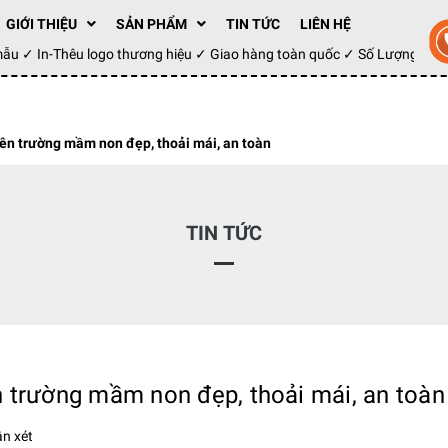
GIỚI THIỆU
SẢN PHẨM
TIN TỨC
LIÊN HỆ
ay mẫu ✓ In-Thêu logo thương hiệu ✓ Giao hàng toàn quốc ✓ Số Lượng 1
ên trường mầm non đẹp, thoải mái, an toàn
TIN TỨC
 trường mầm non đẹp, thoải mái, an toàn
n xét