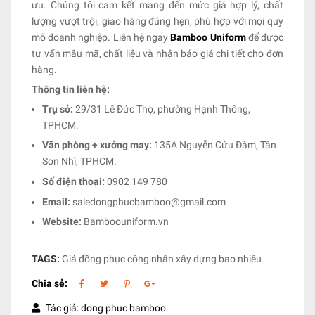
ưu. Chúng tôi cam kết mang đến mức giá hợp lý, chất
lượng vượt trội, giao hàng đúng hẹn, phù hợp với mọi quy
mô doanh nghiệp. Liên hệ ngay
Bamboo Uniform
để được
tư vấn mẫu mã, chất liệu và nhận báo giá chi tiết cho đơn
hàng.
Thông tin liên hệ:
Trụ sở:
29/31 Lê Đức Thọ, phường Hạnh Thông,
TPHCM.
Văn phòng + xưởng may:
135A Nguyễn Cửu Đàm, Tân
Sơn Nhì, TPHCM.
Số điện thoại:
0902 149 780
Email:
saledongphucbamboo@gmail.com
Website:
Bamboouniform.vn
TAGS:
Giá đồng phục công nhân xây dựng bao nhiêu
Chia sẻ:
Tác giả: dong phuc bamboo