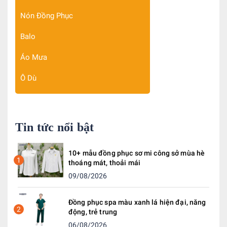
Nón Đồng Phục
Balo
Áo Mưa
Ô Dù
Tin tức nổi bật
10+ mẫu đồng phục sơ mi công sở mùa hè
1
thoáng mát, thoải mái
09/08/2026
Đồng phục spa màu xanh lá hiện đại, năng
2
động, trẻ trung
06/08/2026