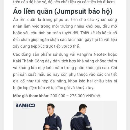
trên cấp độ bảo vệ, độ bền chất liệu và các tiện ích đi kèm.
Áo liền quần (Jumpsuit bảo hộ)
Áo liền quần là trang phục ưu tiên cho các kỹ sư, công
nhân làm việc trong môi trường nhiều khói bụi, dầu mỡ
hoặc yêu cầu tính an toàn tuyệt đối. Thiết kế kín kẽ từ cổ
đến chân giúp ngăn chặn các tác nhân gây hại từ vật liệu
xây dựng tiếp xúc trực tiếp với cơ thể.
Các dòng sản phẩm sử dụng vải Pangrim Neotex hoặc
Kaki Thành Công dày dặn, tích hợp khả năng chống thấm
và kháng lửa nhẹ luôn nằm trong phân khúc giá cao. Chi
phí sản xuất mẫu áo này còn phụ thuộc vào các chi tiết
gia cố như túi hộp đa năng, khóa kéo hai chiều bền bỉ
hoặc lớp đệm bảo vệ tại đầu gối và khuỷu tay.
Mức giá tham khảo:
200.000 – 275.000 VNĐ/bộ.