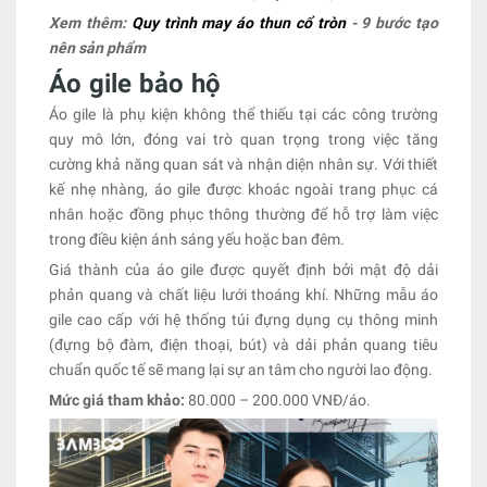
Xem thêm:
Quy trình may áo thun cổ tròn
- 9 bước tạo
nên sản phẩm
Áo gile bảo hộ
Áo gile là phụ kiện không thể thiếu tại các công trường
quy mô lớn, đóng vai trò quan trọng trong việc tăng
cường khả năng quan sát và nhận diện nhân sự. Với thiết
kế nhẹ nhàng, áo gile được khoác ngoài trang phục cá
nhân hoặc đồng phục thông thường để hỗ trợ làm việc
trong điều kiện ánh sáng yếu hoặc ban đêm.
Giá thành của áo gile được quyết định bởi mật độ dải
phản quang và chất liệu lưới thoáng khí. Những mẫu áo
gile cao cấp với hệ thống túi đựng dụng cụ thông minh
(đựng bộ đàm, điện thoại, bút) và dải phản quang tiêu
chuẩn quốc tế sẽ mang lại sự an tâm cho người lao động.
Mức giá tham khảo:
80.000 – 200.000 VNĐ/áo.