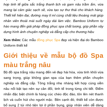
hợp tinh tế giữa sắc trắng thanh lịch và gam nâu trầm ấm, vừa
mang lại cảm giác sạch sẽ, vừa tạo sự thư thái cho khách hàng.
Thiết kế hiện đại, đường may tỉ mỉ cùng chất liệu thoáng mát giúp
nhân viên thoải mái suốt ngày dài làm việc. Bamboo Uniform tự
hào mang đến giải pháp đồng phục spa chất lượng, góp phần xây
dựng hình ảnh chuyên nghiệp và đẳng cấp cho thương hiệu
Xem thêm:
Các mẫu
đồng phục Spa
đẹp và hiện đại do Bamboo
Uniform thiết kế
Giới thiệu về mẫu bộ đồ Spa
màu trắng nâu
Bộ đồ spa trắng nâu mang đến vẻ đẹp hài hòa, vừa tinh khôi vừa
sang trọng, giúp không gian spa của bạn thêm phần chuyên
nghiệp và đẳng cấp. Tông trắng nhẹ nhàng kết hợp cùng viền
nâu nổi bật tạo nên sự cân đối, tinh tế trong từng chi tiết. Điểm
nhấn đặc biệt chính là hàng cúc chéo độc đáo, tôn lên nét thanh
lịch và cuốn hút cho người mặc. Bên cạnh đó, thiết kế còn được
bổ sung 2 túi nhỏ tiện lợi ở phần bụng, giúp nhân viên dễ dàng