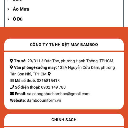
Áo Mưa
Ô Dù
CÔNG TY TNHH DỆT MAY BAMBOO
Trụ sở:
29/31 Lê Đức Thọ, phường Hạnh Thông, TPHCM.
Văn phòng+xưởng may:
135A Nguyễn Cửu Đàm, phường
Tân Sơn Nhì, TPHCM.
Mã số thuế:
0316815418
Số điện thoại:
0902 149 780
Email:
saledongphucbamboo@gmail.com
Website
: Bamboouniform.vn
CHÍNH SÁCH