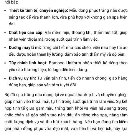
nổi bật:
Thiết kế tinh tế, chuyên nghiệp:
Mẫu đồng phục trắng nâu được
sáng tạo để vừa thanh lịch, vừa phù hợp với không gian spa hiện
đại.
Chất liệu cao cấp:
Vải mềm mịn, thoáng khí, thấm hút tốt, giúp
nhân viên thoải mái trong suốt quá trình làm việc.
Đường may tỉ mỉ:
Từng chi tiết như cúc chéo, viền nâu hay túi áo
đều được hoàn thiện kỹ lưỡng, đảm bảo tính thẩm mỹ và độ bền.
Tùy chỉnh linh hoạt:
Bamboo Uniform nhận thiết kế riêng theo
yêu cầu thương hiệu, từ logo đến kiểu dáng.
Dịch vụ uy tín:
Tư vấn tận tình, tiến độ nhanh chóng, giao hàng
đúng hẹn, giúp spa yên tâm tuyệt đối.
Bộ đồ spa trắng nâu mang lại vẻ ngoài thanh lịch và chuyên nghiệp
giúp nhân viên thoải mái, tự tin trong suốt quá trình làm việc. Sự kết
hợp tinh tế giữa gam màu trắng tinh khôi và viền nâu sang trọng
chắc chắn sẽ góp phần tạo nên dấu ấn riêng cho spa, nâng tầm
chất lượng dịch vụ và thu hút khách hàng. Nếu bạn đang tìm kiếm
giải pháp đồng phục vừa đẹp mắt, vừa bền bỉ và tiện ích, hãy lựa