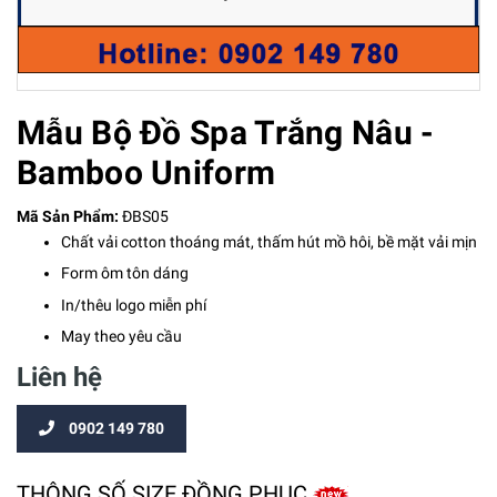
Mẫu Bộ Đồ Spa Trắng Nâu -
Bamboo Uniform
Mã Sản Phẩm:
ĐBS05
Chất vải cotton thoáng mát, thấm hút mồ hôi, bề mặt vải mịn
Form ôm tôn dáng
In/thêu logo miễn phí
May theo yêu cầu
Liên hệ
0902 149 780
THÔNG SỐ SIZE ĐỒNG PHỤC