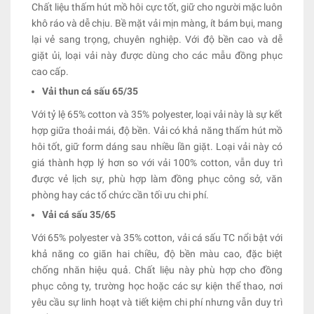
Chất liệu thấm hút mồ hôi cực tốt, giữ cho người mặc luôn
khô ráo và dễ chịu. Bề mặt vải mịn màng, ít bám bụi, mang
lại vẻ sang trọng, chuyên nghiệp. Với độ bền cao và dễ
giặt ủi, loại vải này được dùng cho các mẫu đồng phục
cao cấp.
Vải thun cá sấu 65/35
Với tỷ lệ 65% cotton và 35% polyester, loại vải này là sự kết
hợp giữa thoải mái, độ bền. Vải có khả năng thấm hút mồ
hôi tốt, giữ form dáng sau nhiều lần giặt. Loại vải này có
giá thành hợp lý hơn so với vải 100% cotton, vẫn duy trì
được vẻ lịch sự, phù hợp làm đồng phục công sở, văn
phòng hay các tổ chức cần tối ưu chi phí.
Vải cá sấu 35/65
Với 65% polyester và 35% cotton, vải cá sấu TC nổi bật với
khả năng co giãn hai chiều, độ bền màu cao, đặc biệt
chống nhăn hiệu quả. Chất liệu này phù hợp cho đồng
phục công ty, trường học hoặc các sự kiện thể thao, nơi
yêu cầu sự linh hoạt và tiết kiệm chi phí nhưng vẫn duy trì