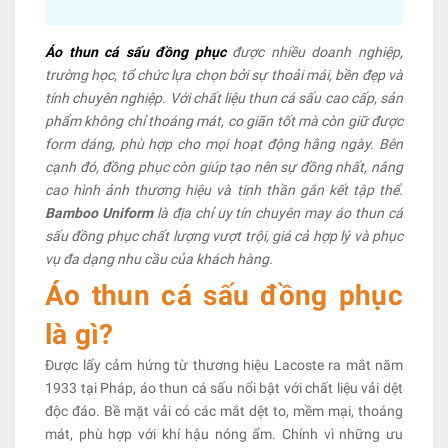
Áo thun cá sấu đồng phục
được nhiều doanh nghiệp,
trường học, tổ chức lựa chọn bởi sự thoải mái, bền đẹp và
tính chuyên nghiệp. Với chất liệu thun cá sấu cao cấp, sản
phẩm không chỉ thoáng mát, co giãn tốt mà còn giữ được
form dáng, phù hợp cho mọi hoạt động hằng ngày. Bên
cạnh đó, đồng phục còn giúp tạo nên sự đồng nhất, nâng
cao hình ảnh thương hiệu và tinh thần gắn kết tập thể.
Bamboo Uniform
là địa chỉ uy tín chuyên may áo thun cá
sấu đồng phục chất lượng vượt trội, giá cả hợp lý và phục
vụ đa dạng nhu cầu của khách hàng.
Áo thun cá sấu đồng phục
là gì?
Được lấy cảm hứng từ thương hiệu Lacoste ra mắt năm
1933 tại Pháp, áo thun cá sấu nổi bật với chất liệu vải dệt
độc đáo. Bề mặt vải có các mắt dệt to, mềm mại, thoáng
mát, phù hợp với khí hậu nóng ẩm. Chính vì những ưu