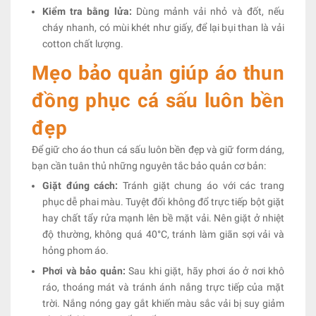
Kiểm tra bằng lửa:
Dùng mảnh vải nhỏ và đốt, nếu
cháy nhanh, có mùi khét như giấy, để lại bụi than là vải
cotton chất lượng.
Mẹo bảo quản giúp áo thun
đồng phục cá sấu luôn bền
đẹp
Để giữ cho áo thun cá sấu luôn bền đẹp và giữ form dáng,
bạn cần tuân thủ những nguyên tắc bảo quản cơ bản:
Giặt đúng cách:
Tránh giặt chung áo với các trang
phục dễ phai màu. Tuyệt đối không đổ trực tiếp bột giặt
hay chất tẩy rửa mạnh lên bề mặt vải. Nên giặt ở nhiệt
độ thường, không quá 40°C, tránh làm giãn sợi vải và
hỏng phom áo.
Phơi và bảo quản:
Sau khi giặt, hãy phơi áo ở nơi khô
ráo, thoáng mát và tránh ánh nắng trực tiếp của mặt
trời. Nắng nóng gay gắt khiến màu sắc vải bị suy giảm