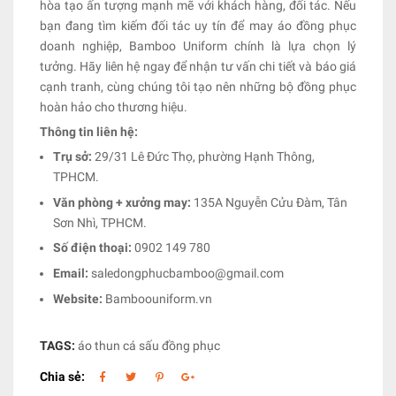
hòa tạo ấn tượng mạnh mẽ với khách hàng, đối tác. Nếu
bạn đang tìm kiếm đối tác uy tín để may áo đồng phục
doanh nghiệp, Bamboo Uniform chính là lựa chọn lý
tưởng. Hãy liên hệ ngay để nhận tư vấn chi tiết và báo giá
cạnh tranh, cùng chúng tôi tạo nên những bộ đồng phục
hoàn hảo cho thương hiệu.
Thông tin liên hệ:
Trụ sở:
29/31 Lê Đức Thọ, phường Hạnh Thông,
TPHCM.
Văn phòng + xưởng may:
135A Nguyễn Cửu Đàm, Tân
Sơn Nhì, TPHCM.
Số điện thoại:
0902 149 780
Email:
saledongphucbamboo@gmail.com
Website:
Bamboouniform.vn
TAGS:
áo thun cá sấu đồng phục
Chia sẻ: