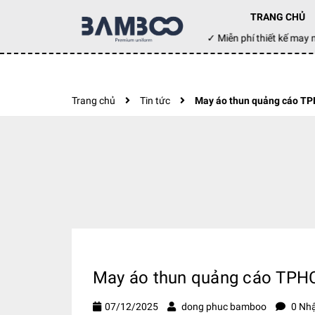
TRANG CHỦ
Đặt hàng hôm nay ✓ Miễn phí thiết kế m
Trang chủ
Tin tức
May áo thun quảng cáo TPH
May áo thun quảng cáo TPHCM
07/12/2025
dong phuc bamboo
0 Nhậ