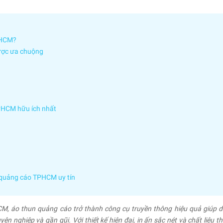
PHCM?
ược ưa chuộng
PHCM hữu ích nhất
 quảng cáo TPHCM uy tín
CM, áo thun quảng cáo trở thành công cụ truyền thông hiệu quả giúp 
n nghiệp và gần gũi. Với thiết kế hiện đại, in ấn sắc nét và chất liệu t