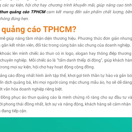
các sự kiện, hội chợ hay chương trình khuyến mãi, giúp nâng cao tinh
thun quảng cáo TPHCM
cam kết mang đến sản phẩm chất lượng, bền
chóng đúng hẹn.
un quảng cáo TPHCM?
 mẽ giúp nâng tầm nhận diện thương hiệu. Phương thức đơn giản nhưng
a gắn kết nhân viên, đối tác trong cùng bản sắc chung của doanh nghiệp.
 khoác lên mình chiếc áo thun có in logo, slogan hay thông điệp thương 
chuyên nghiệp. Mỗi chiếc áo là “tấm danh thiếp di động”, giúp khách hàn
rong mọi sự kiện, hội chợ hay hoạt động cộng đồng.
ảng cáo đồng nhất hình ảnh tập thể, khơi gợi tinh thần tự hào và gắn bó
hiến dịch quảng bá, khi mọi người cùng mặc chung mẫu áo, họ sẽ dễ dàng
ét văn hóa doanh nghiệp riêng biệt.
:
Đồng phục áo thun quảng cáo là minh chứng rõ ràng cho sự đầu tư và
với phong thái đồng nhất, lịch sự và năng động, khách hàng sẽ cảm nhận
 đang tiếp cận.