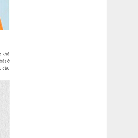
ờ khả
bật ở
u cầu