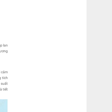
p lan
hương
i cảm
 tích
 suất
 tiết