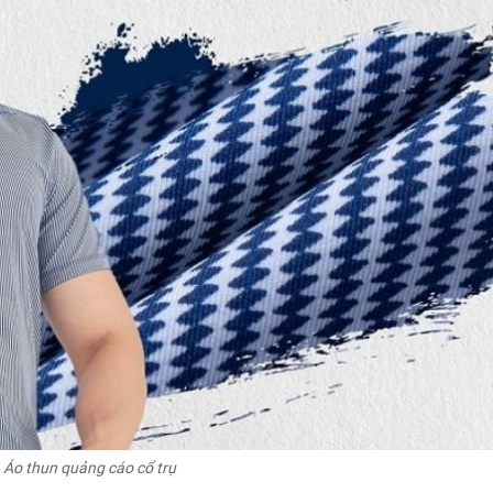
Áo thun quảng cáo cổ trụ