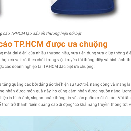
g cáo TPHCM tạo dấu ấn thương hiệu nổi bật
 cáo TP.HCM được ưa chuộng
 mặt đại diện’ của nhiều thương hiệu, vừa tiện dụng vừa giúp thông điệ
ợp có vai trò then chốt trong việc truyền tải thông điệp và hình ảnh t
ược các doanh nghiệp tại TP.HCM đặc biệt ưa chuộng:
 tặng quảng cáo bởi dáng áo thể hiện sự tươi trẻ, năng động và mang lạ
 hàng nhận được món quà này, họ cũng cảm nhận được nguồn năng lượng
ghiệp in hình ảnh, slogan hoặc thông tin về sản phẩm mới lên áo. Với tần
tròn trở thành "biển quảng cáo di động" có khả năng truyền thông tốt và